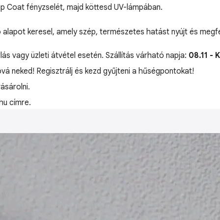
Top Coat fényzselét, majd köttesd UV-lámpában.
ó alapot keresel, amely szép, természetes hatást nyújt és megf
lás vagy üzleti átvétel esetén. Szállítás várható napja:
08.11 - 
óvá neked! Regisztrálj és kezd gyűjteni a hűségpontokat!
sárolni.
hu címre.