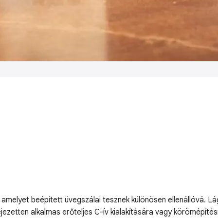
, amelyet beépített üvegszálai tesznek különösen ellenállóvá. 
ifejezetten alkalmas erőteljes C-ív kialakítására vagy körömépít