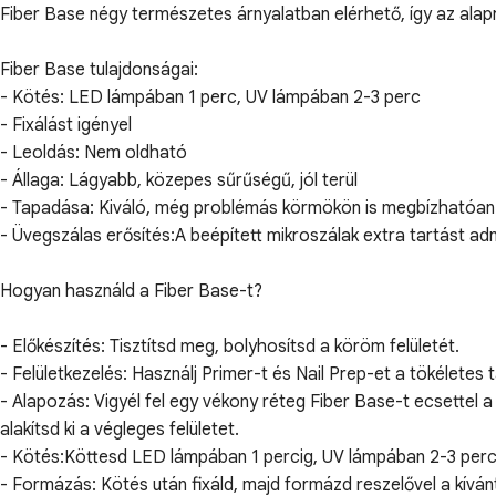
Fiber Base négy természetes árnyalatban elérhető, így az alaprét
Fiber Base tulajdonságai:
- Kötés: LED lámpában 1 perc, UV lámpában 2-3 perc
- Fixálást igényel
- Leoldás: Nem oldható
- Állaga: Lágyabb, közepes sűrűségű, jól terül
- Tapadása: Kiváló, még problémás körmökön is megbízhatóan t
- Üvegszálas erősítés:A beépített mikroszálak extra tartást ad
Hogyan használd a Fiber Base-t?
- Előkészítés: Tisztítsd meg, bolyhosítsd a köröm felületét.
- Felületkezelés: Használj Primer-t és Nail Prep-et a tökéletes
- Alapozás: Vigyél fel egy vékony réteg Fiber Base-t ecsettel
alakítsd ki a végleges felületet.
- Kötés:Köttesd LED lámpában 1 percig, UV lámpában 2-3 perc
- Formázás: Kötés után fixáld, majd formázd reszelővel a kíván