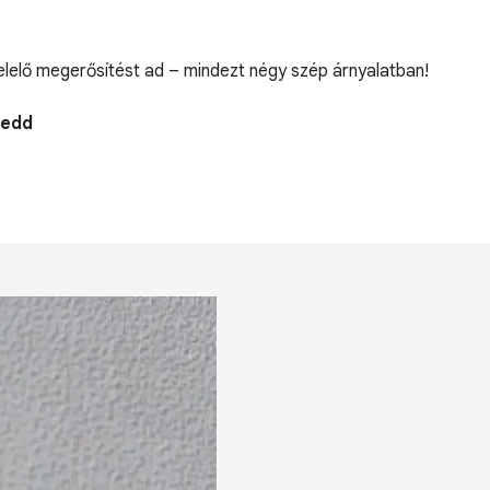
elelő megerősítést ad – mindezt négy szép árnyalatban!
Kedd