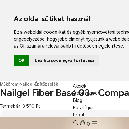
Az oldal sütiket használ
Ez a weboldal cookie-kat és egyéb nyomkövetési techno
engedélyezése
,
hogy jobb élményt nyújtsunk a weboldal
az Ön számára relevánsabb hirdetések megjelenítése
.
Fodrászcikk
OK
Beállítások megváltoztatása
Műköröm
Műszempilla
Kozmetikum
Műköröm
›
Nailgel
›
Építőzselék
Akciók
Nailgel Fiber Base 03 - Compa
Újdonságok
Blog
Termék ár: 3 590 Ft
Katalógus
Profil
0