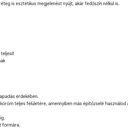
eg is esztétikus megjelenést nyújt, akár fedőszín nélkül is.
eljesít
nak
 tapadás érdekében.
 a köröm teljes felületére, amennyiben más építőzselé használo
ig.
t formára.