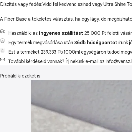
Díszítés vagy fedés:Vidd fel kedvenc színed vagy Ultra Shine 
A Fiber Base a tökéletes választás, ha egy lágy, de megbízhat
Használd ki az
ingyenes szállítást
25 000 Ft feletti vásár
Egy termék megvásárlása után
36db hűségpontot
írunk j
Ezt a terméket 239.333 Ft/1000ml egységáron tudod megvá
További kérdéseid vannak? Írj nekünk e-mail az info@vensz.
Próbáld ki ezeket is