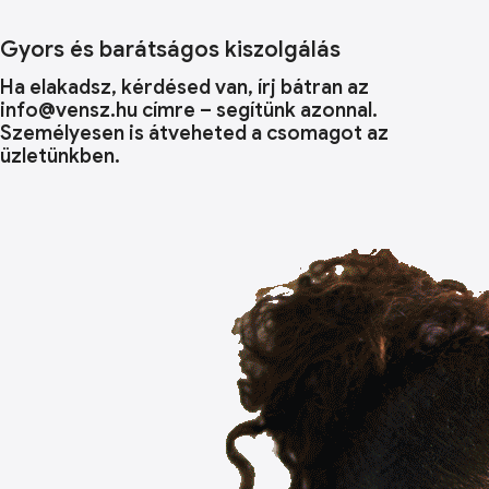
Gyors és barátságos kiszolgálás
Ha elakadsz, kérdésed van, írj bátran az
info@vensz.hu címre – segítünk azonnal.
Személyesen is átveheted a csomagot az
üzletünkben.