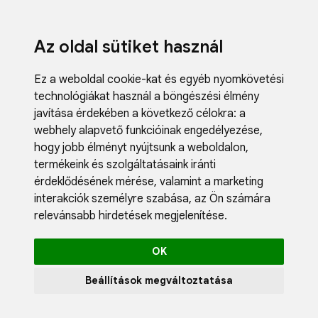
Az oldal sütiket használ
Ez a weboldal cookie-kat és egyéb nyomkövetési
technológiákat használ a böngészési élmény
javítása érdekében a következő célokra:
a
webhely alapvető funkcióinak engedélyezése
,
Fodrászci
hogy jobb élményt nyújtsunk a weboldalon
,
Műköröm
termékeink és szolgáltatásaink iránti
Műszempi
érdeklődésének mérése, valamint a marketing
Kozmetik
interakciók személyre szabása
,
az Ön számára
Akciók
relevánsabb hirdetések megjelenítése
.
Újdonság
Blog
OK
Katalógus
Profil
Beállítások megváltoztatása
0