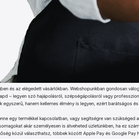
ben és az elégedett vásárlókban. Webshopunkban gondosan válog
kapd – legyen szó hajápolásról, szépségápolásról vagy professzion
k egyszerű, hanem kellemes élmény is legyen, ezért barátságos és 
enne egy termékkel kapcsolatban, vagy segítségre van szükséged a 
somagokat akár személyesen is átveheted üzletünkben, ha ez sz
őség közül választhatsz, többek között Apple Pay és Google Pay ha