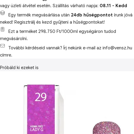
vagy üzleti átvétel esetén. Szállítás várható napja:
08.11 - Kedd
Egy termék megvásárlása után
24db hűségpontot
írunk jóvá
neked! Regisztrálj és kezd gyűjteni a hűségpontokat!
Ezt a terméket 298.750 Ft/1000ml egységáron tudod
megvásárolni.
További kérdéseid vannak? Írj nekünk e-mail az info@vensz.hu
címre.
Próbáld ki ezeket is