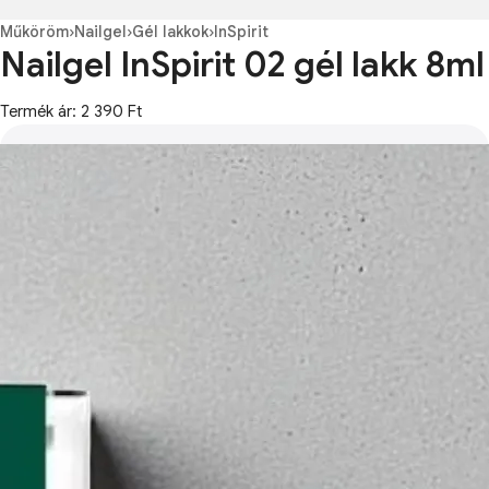
Műköröm
›
Nailgel
›
Gél lakkok
›
InSpirit
Nailgel InSpirit 02 gél lakk 8ml
Termék ár: 2 390 Ft