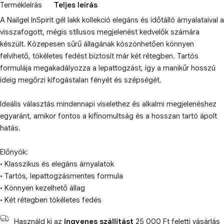
Termékleírás
Teljes leírás
A Nailgel InSpirit gél lakk kollekció elegáns és időtálló árnyalataival a
visszafogott, mégis stílusos megjelenést kedvelők számára
készült. Közepesen sűrű állagának köszönhetően könnyen
felvihető, tökéletes fedést biztosít már két rétegben. Tartós
formulája megakadályozza a lepattogzást, így a manikűr hosszú
ideig megőrzi kifogástalan fényét és szépségét.
Ideális választás mindennapi viselethez és alkalmi megjelenéshez
egyaránt, amikor fontos a kifinomultság és a hosszan tartó ápolt
hatás.
Előnyök:
• Klasszikus és elegáns árnyalatok
• Tartós, lepattogzásmentes formula
• Könnyen kezelhető állag
• Két rétegben tökéletes fedés
Használd ki az
ingyenes szállítást
25 000 Ft feletti vásárlás