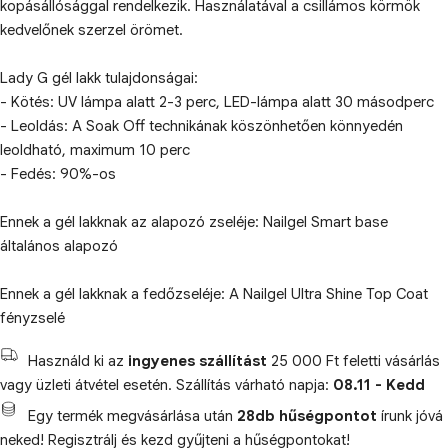
kopásállósággal rendelkezik. Használatával a csillámos körmök
kedvelőnek szerzel örömet.
Lady G gél lakk tulajdonságai:
- Kötés: UV lámpa alatt 2-3 perc, LED-lámpa alatt 30 másodperc
- Leoldás: A Soak Off technikának köszönhetően könnyedén
leoldható, maximum 10 perc
- Fedés: 90%-os
Ennek a gél lakknak az alapozó zseléje: Nailgel Smart base
általános alapozó
Ennek a gél lakknak a fedőzseléje: A Nailgel Ultra Shine Top Coat
fényzselé
Használd ki az
ingyenes szállítást
25 000 Ft feletti vásárlás
vagy üzleti átvétel esetén. Szállítás várható napja:
08.11 - Kedd
Egy termék megvásárlása után
28db hűségpontot
írunk jóvá
neked! Regisztrálj és kezd gyűjteni a hűségpontokat!