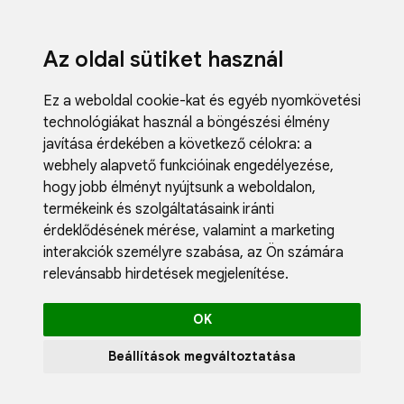
Az oldal sütiket használ
Ez a weboldal cookie-kat és egyéb nyomkövetési
technológiákat használ a böngészési élmény
javítása érdekében a következő célokra:
a
webhely alapvető funkcióinak engedélyezése
,
Fodrászci
hogy jobb élményt nyújtsunk a weboldalon
,
Műköröm
termékeink és szolgáltatásaink iránti
Műszempi
érdeklődésének mérése, valamint a marketing
Kozmetik
interakciók személyre szabása
,
az Ön számára
Akciók
relevánsabb hirdetések megjelenítése
.
Újdonság
Blog
OK
Katalógus
Profil
Beállítások megváltoztatása
0