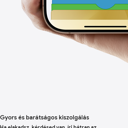
Gyors és barátságos kiszolgálás
Ha elakadsz, kérdésed van, írj bátran az