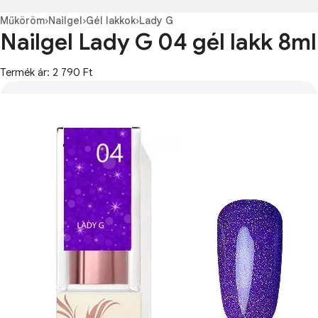
Műköröm
›
Nailgel
›
Gél lakkok
›
Lady G
Nailgel Lady G 04 gél lakk 8ml
Termék ár: 2 790 Ft