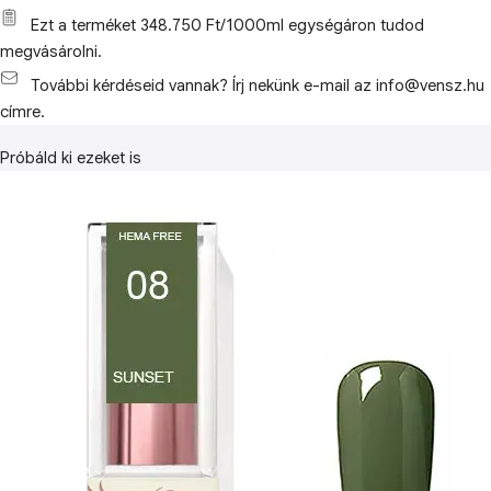
Ezt a terméket 348.750 Ft/1000ml egységáron tudod
megvásárolni.
További kérdéseid vannak? Írj nekünk e-mail az info@vensz.hu
címre.
Próbáld ki ezeket is