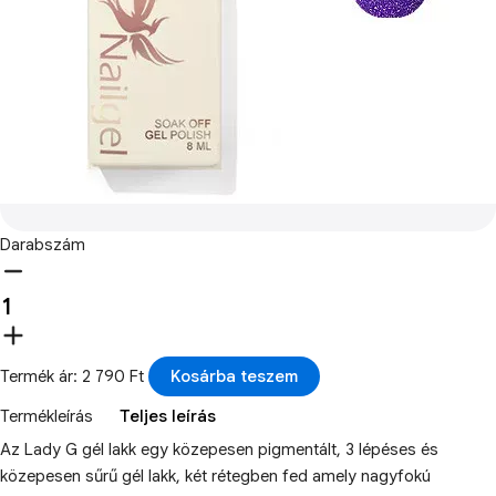
Darabszám
Termék ár: 2 790 Ft
Kosárba teszem
Termékleírás
Teljes leírás
Az Lady G gél lakk egy közepesen pigmentált, 3 lépéses és
közepesen sűrű gél lakk, két rétegben fed amely nagyfokú