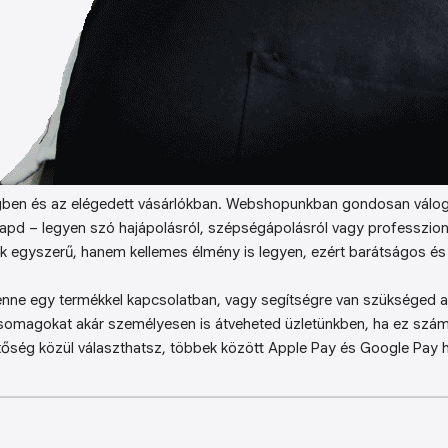
ben és az elégedett vásárlókban. Webshopunkban gondosan válog
kapd – legyen szó hajápolásról, szépségápolásról vagy professzion
k egyszerű, hanem kellemes élmény is legyen, ezért barátságos és 
enne egy termékkel kapcsolatban, vagy segítségre van szükséged a 
somagokat akár személyesen is átveheted üzletünkben, ha ez sz
őség közül választhatsz, többek között Apple Pay és Google Pay ha