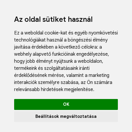
Az oldal sütiket használ
Ez a weboldal cookie-kat és egyéb nyomkövetési
technológiákat használ a böngészési élmény
javítása érdekében a következő célokra:
a
webhely alapvető funkcióinak engedélyezése
,
Fodrászci
hogy jobb élményt nyújtsunk a weboldalon
,
Műköröm
termékeink és szolgáltatásaink iránti
Műszempi
érdeklődésének mérése, valamint a marketing
Kozmetik
interakciók személyre szabása
,
az Ön számára
Akciók
relevánsabb hirdetések megjelenítése
.
Újdonság
Blog
OK
Katalógus
Profil
Beállítások megváltoztatása
0