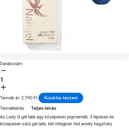
Darabszám
Termék ár: 2 790 Ft
Kosárba teszem
Termékleírás
Teljes leírás
Az Lady G gél lakk egy közepesen pigmentált, 3 lépéses és
közepesen sűrű gél lakk, két rétegben fed amely nagyfokú