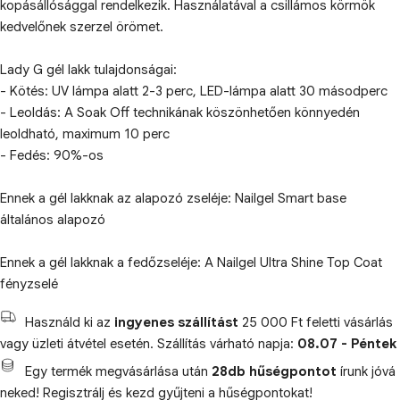
kopásállósággal rendelkezik. Használatával a csillámos körmök
kedvelőnek szerzel örömet.
Lady G gél lakk tulajdonságai:
- Kötés: UV lámpa alatt 2-3 perc, LED-lámpa alatt 30 másodperc
- Leoldás: A Soak Off technikának köszönhetően könnyedén
leoldható, maximum 10 perc
- Fedés: 90%-os
Ennek a gél lakknak az alapozó zseléje: Nailgel Smart base
általános alapozó
Ennek a gél lakknak a fedőzseléje: A Nailgel Ultra Shine Top Coat
fényzselé
Használd ki az
ingyenes szállítást
25 000 Ft feletti vásárlás
vagy üzleti átvétel esetén. Szállítás várható napja:
08.07 - Péntek
Egy termék megvásárlása után
28db hűségpontot
írunk jóvá
neked! Regisztrálj és kezd gyűjteni a hűségpontokat!