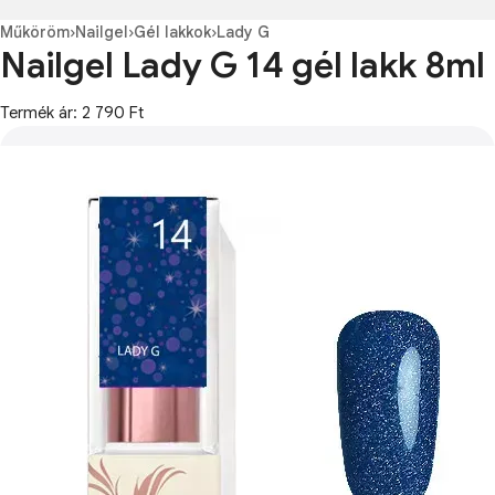
Műköröm
›
Nailgel
›
Gél lakkok
›
Lady G
Nailgel Lady G 14 gél lakk 8ml
Termék ár: 2 790 Ft