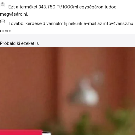
Ezt a terméket 348.750 Ft/1000ml egységáron tudod
megvásárolni.
További kérdéseid vannak? Írj nekünk e-mail az info@vensz.hu
címre.
Próbáld ki ezeket is