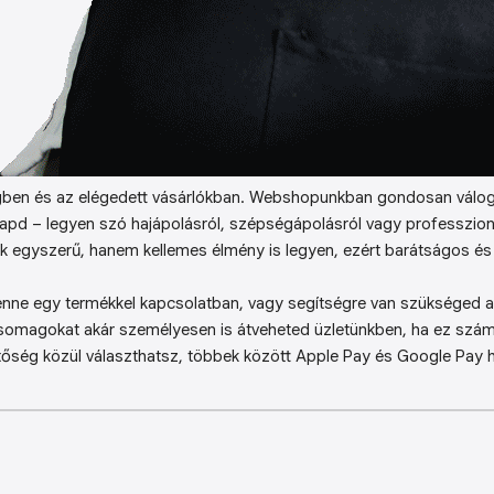
ben és az elégedett vásárlókban. Webshopunkban gondosan válog
kapd – legyen szó hajápolásról, szépségápolásról vagy professzion
k egyszerű, hanem kellemes élmény is legyen, ezért barátságos és 
enne egy termékkel kapcsolatban, vagy segítségre van szükséged a 
somagokat akár személyesen is átveheted üzletünkben, ha ez sz
őség közül választhatsz, többek között Apple Pay és Google Pay ha