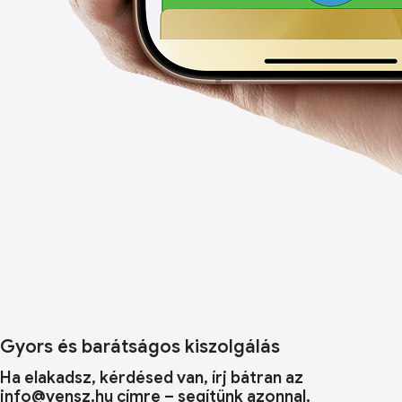
Gyors és barátságos kiszolgálás
Ha elakadsz, kérdésed van, írj bátran az
info@vensz.hu címre – segítünk azonnal.