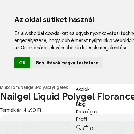
Az oldal sütiket használ
Ez a weboldal cookie-kat és egyéb nyomkövetési techno
engedélyezése
,
hogy jobb élményt nyújtsunk a weboldal
az Ön számára relevánsabb hirdetések megjelenítése
.
Fodrászcikk
OK
Beállítások megváltoztatása
Műköröm
Műszempilla
Kozmetikum
Műköröm
›
Nailgel
›
Polyacryl gélek
Akciók
Nailgel Liquid Polygel Floran
Újdonságok
Blog
Termék ár: 4 690 Ft
Katalógus
Profil
0