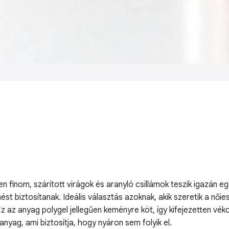
ben finom, szárított virágok és aranyló csillámok teszik igazán
t biztosítanak. Ideális választás azoknak, akik szeretik a nőie
 az anyag polygel jellegűen keményre köt, így kifejezetten véko
nyag, ami biztosítja, hogy nyáron sem folyik el.