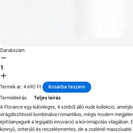
Darabszám
Termék ár: 4 690 Ft
Kosárba teszem
Termékleírás
Teljes leírás
A Florance egy különleges, 4 színből álló nude kollekció, amely
virágdíszítéssel kombinálva romantikus, mégis modern megjelenés
építőanyagunk a legújabb innováció a körömápolás világában. Ez
könnyű, önterülő és reszelésmentes, de a zselénél masszívabb a