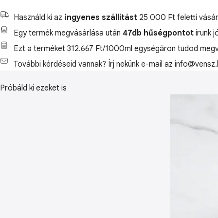
Használd ki az
ingyenes szállítást
25 000 Ft feletti vásár
Egy termék megvásárlása után
47db hűségpontot
írunk j
Ezt a terméket 312.667 Ft/1000ml egységáron tudod megv
További kérdéseid vannak? Írj nekünk e-mail az info@vensz.
Próbáld ki ezeket is