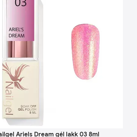
ilgel Ariels Dream gél lakk 03 8ml