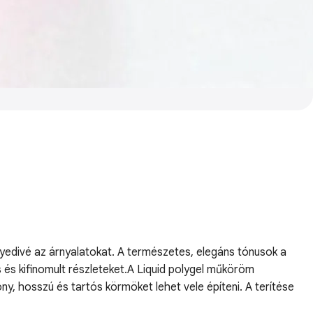
 egyedivé az árnyalatokat. A természetes, elegáns tónusok a
s és kifinomult részleteket.A Liquid polygel műköröm
ny, hosszú és tartós körmöket lehet vele építeni. A terítése