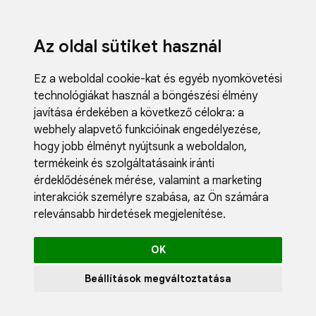
Az oldal sütiket használ
Ez a weboldal cookie-kat és egyéb nyomkövetési
technológiákat használ a böngészési élmény
javítása érdekében a következő célokra:
a
webhely alapvető funkcióinak engedélyezése
,
Fodrászci
hogy jobb élményt nyújtsunk a weboldalon
,
Műköröm
termékeink és szolgáltatásaink iránti
Műszempi
érdeklődésének mérése, valamint a marketing
Kozmetik
interakciók személyre szabása
,
az Ön számára
Akciók
relevánsabb hirdetések megjelenítése
.
Újdonság
Blog
OK
Katalógus
Profil
Beállítások megváltoztatása
0