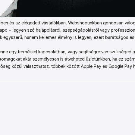
ben és az elégedett vásárlókban. Webshopunkban gondosan válog
kapd – legyen szó hajápolásról, szépségápolásról vagy professzion
k egyszerű, hanem kellemes élmény is legyen, ezért barátságos és 
enne egy termékkel kapcsolatban, vagy segítségre van szükséged a 
somagokat akár személyesen is átveheted üzletünkben, ha ez sz
őség közül választhatsz, többek között Apple Pay és Google Pay ha