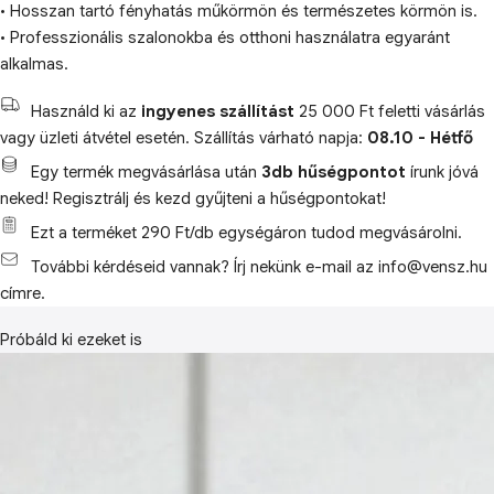
• Hosszan tartó fényhatás műkörmön és természetes körmön is.
• Professzionális szalonokba és otthoni használatra egyaránt
alkalmas.
Használd ki az
ingyenes szállítást
25 000 Ft feletti vásárlás
vagy üzleti átvétel esetén. Szállítás várható napja:
08.10 - Hétfő
Egy termék megvásárlása után
3db hűségpontot
írunk jóvá
neked! Regisztrálj és kezd gyűjteni a hűségpontokat!
Ezt a terméket 290 Ft/db egységáron tudod megvásárolni.
További kérdéseid vannak? Írj nekünk e-mail az info@vensz.hu
címre.
Próbáld ki ezeket is