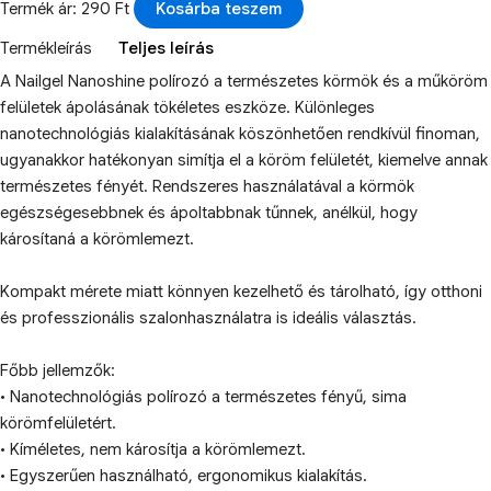
Termék ár: 290 Ft
Kosárba teszem
Termékleírás
Teljes leírás
A Nailgel Nanoshine polírozó a természetes körmök és a műköröm
felületek ápolásának tökéletes eszköze. Különleges
nanotechnológiás kialakításának köszönhetően rendkívül finoman,
ugyanakkor hatékonyan simítja el a köröm felületét, kiemelve annak
természetes fényét. Rendszeres használatával a körmök
egészségesebbnek és ápoltabbnak tűnnek, anélkül, hogy
károsítaná a körömlemezt.
Kompakt mérete miatt könnyen kezelhető és tárolható, így otthoni
és professzionális szalonhasználatra is ideális választás.
Főbb jellemzők:
• Nanotechnológiás polírozó a természetes fényű, sima
körömfelületért.
• Kíméletes, nem károsítja a körömlemezt.
• Egyszerűen használható, ergonomikus kialakítás.