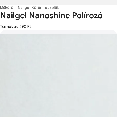
Műköröm
›
Nailgel
›
Körömreszelők
Nailgel Nanoshine Polírozó
Termék ár: 290 Ft