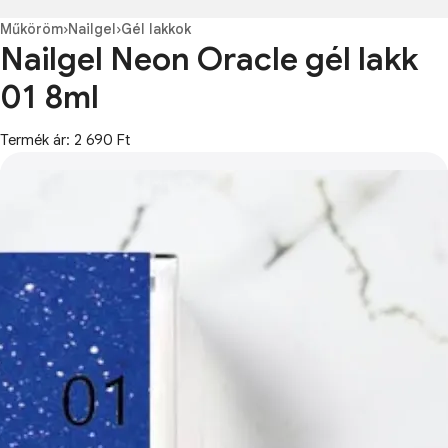
Műköröm
›
Nailgel
›
Gél lakkok
Nailgel Neon Oracle gél lakk
01 8ml
Termék ár: 2 690 Ft