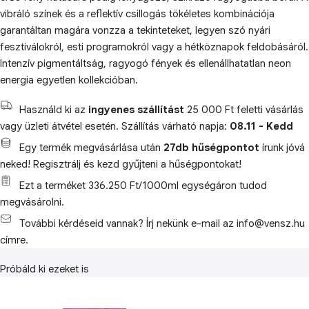
vibráló színek és a reflektív csillogás tökéletes kombinációja
garantáltan magára vonzza a tekinteteket, legyen szó nyári
fesztiválokról, esti programokról vagy a hétköznapok feldobásáról.
Intenzív pigmentáltság, ragyogó fények és ellenállhatatlan neon
energia egyetlen kollekcióban.
Használd ki az
ingyenes szállítást
25 000 Ft feletti vásárlás
vagy üzleti átvétel esetén. Szállítás várható napja:
08.11 - Kedd
Egy termék megvásárlása után
27db hűségpontot
írunk jóvá
neked! Regisztrálj és kezd gyűjteni a hűségpontokat!
Ezt a terméket 336.250 Ft/1000ml egységáron tudod
megvásárolni.
További kérdéseid vannak? Írj nekünk e-mail az info@vensz.hu
címre.
Próbáld ki ezeket is