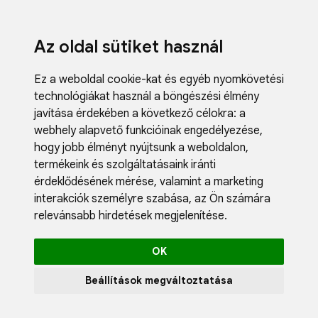
Az oldal sütiket használ
Ez a weboldal cookie-kat és egyéb nyomkövetési
technológiákat használ a böngészési élmény
javítása érdekében a következő célokra:
a
webhely alapvető funkcióinak engedélyezése
,
Fodrászci
hogy jobb élményt nyújtsunk a weboldalon
,
Műköröm
termékeink és szolgáltatásaink iránti
Műszempi
érdeklődésének mérése, valamint a marketing
Kozmetik
interakciók személyre szabása
,
az Ön számára
Akciók
relevánsabb hirdetések megjelenítése
.
Újdonság
Blog
OK
Katalógus
Profil
Beállítások megváltoztatása
0