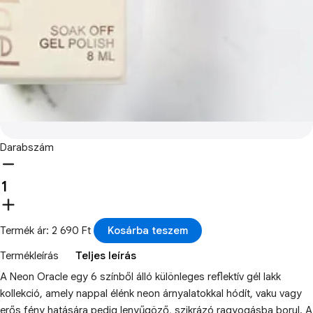
Darabszám
Termék ár: 2 690 Ft
Kosárba teszem
Termékleírás
Teljes leírás
A Neon Oracle egy 6 színből álló különleges reflektív gél lakk
kollekció, amely nappal élénk neon árnyalatokkal hódít, vaku vagy
erős fény hatására pedig lenyűgöző, szikrázó ragyogásba borul. A