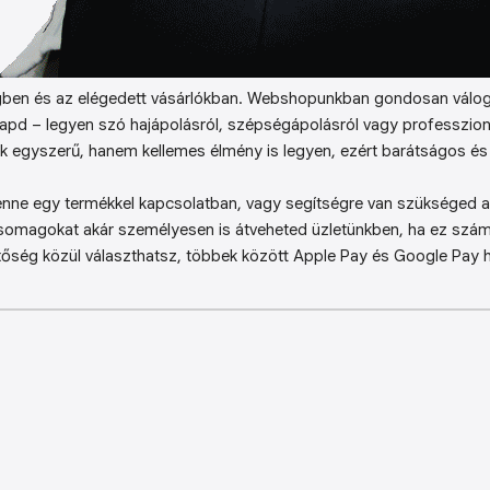
ben és az elégedett vásárlókban. Webshopunkban gondosan válog
kapd – legyen szó hajápolásról, szépségápolásról vagy professzion
k egyszerű, hanem kellemes élmény is legyen, ezért barátságos és 
enne egy termékkel kapcsolatban, vagy segítségre van szükséged a 
somagokat akár személyesen is átveheted üzletünkben, ha ez sz
őség közül választhatsz, többek között Apple Pay és Google Pay ha