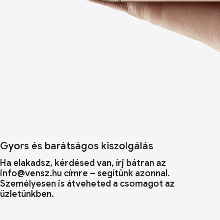
Gyors és barátságos kiszolgálás
Ha elakadsz, kérdésed van, írj bátran az
info@vensz.hu címre – segítünk azonnal.
Személyesen is átveheted a csomagot az
üzletünkben.