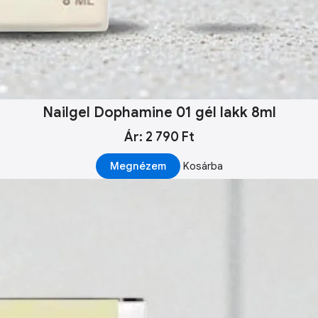
Nailgel Dophamine 01 gél lakk 8ml
Ár: 2 790 Ft
Megnézem
Kosárba