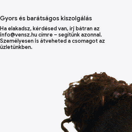
Gyors és barátságos kiszolgálás
Ha elakadsz, kérdésed van, írj bátran az
info@vensz.hu címre – segítünk azonnal.
Személyesen is átveheted a csomagot az
üzletünkben.