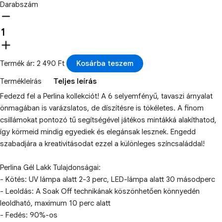
Darabszám
Termék ár: 2 490 Ft
Kosárba teszem
Termékleírás
Teljes leírás
Fedezd fel a Perlina kollekciót! A 6 selyemfényű, tavaszi árnyalat
önmagában is varázslatos, de díszítésre is tökéletes. A finom
csillámokat pontozó tű segítségével játékos mintákká alakíthatod,
így körmeid mindig egyediek és elegánsak lesznek. Engedd
szabadjára a kreativitásodat ezzel a különleges színcsaláddal!
Perlina Gél Lakk Tulajdonságai:
- Kötés: UV lámpa alatt 2-3 perc, LED-lámpa alatt 30 másodperc
- Leoldás: A Soak Off technikának köszönhetően könnyedén
leoldható, maximum 10 perc alatt
- Fedés: 90%-os