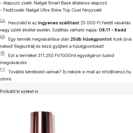
- Alapozó zselé: Nailgel Smart Base általános alapozó
- Fedőzselé: Nailgel Ultra Shine Top Coat fényzselé
Használd ki az
ingyenes szállítást
25 000 Ft feletti vásárlás
vagy üzleti átvétel esetén. Szállítás várható napja:
08.11 - Kedd
Egy termék megvásárlása után
25db hűségpontot
írunk jóvá
neked! Regisztrálj és kezd gyűjteni a hűségpontokat!
Ezt a terméket 311.250 Ft/1000ml egységáron tudod
megvásárolni.
További kérdéseid vannak? Írj nekünk e-mail az info@vensz.hu
címre.
Próbáld ki ezeket is