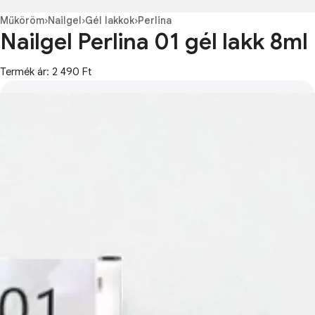
Műköröm
›
Nailgel
›
Gél lakkok
›
Perlina
Nailgel Perlina 01 gél lakk 8ml
Termék ár: 2 490 Ft