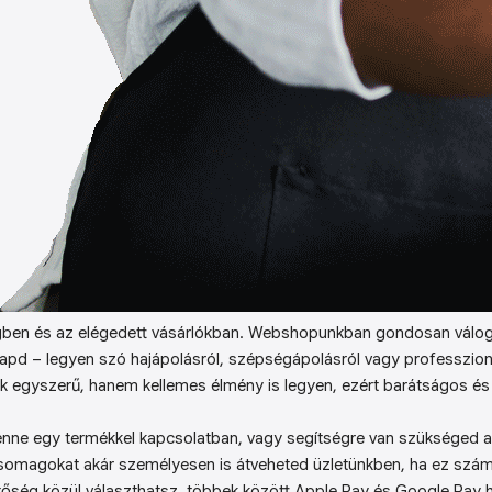
ben és az elégedett vásárlókban. Webshopunkban gondosan válog
kapd – legyen szó hajápolásról, szépségápolásról vagy professzion
k egyszerű, hanem kellemes élmény is legyen, ezért barátságos és 
enne egy termékkel kapcsolatban, vagy segítségre van szükséged a 
somagokat akár személyesen is átveheted üzletünkben, ha ez sz
őség közül választhatsz, többek között Apple Pay és Google Pay ha