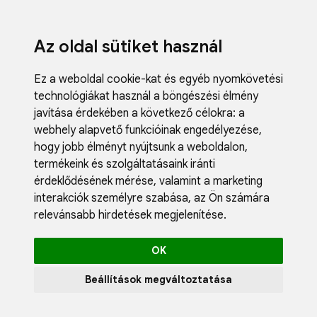
Az oldal sütiket használ
Ez a weboldal cookie-kat és egyéb nyomkövetési
technológiákat használ a böngészési élmény
javítása érdekében a következő célokra:
a
webhely alapvető funkcióinak engedélyezése
,
Fodrászci
hogy jobb élményt nyújtsunk a weboldalon
,
Műköröm
termékeink és szolgáltatásaink iránti
Műszempi
érdeklődésének mérése, valamint a marketing
Kozmetik
interakciók személyre szabása
,
az Ön számára
Akciók
relevánsabb hirdetések megjelenítése
.
Újdonság
Blog
OK
Katalógus
Profil
Beállítások megváltoztatása
0