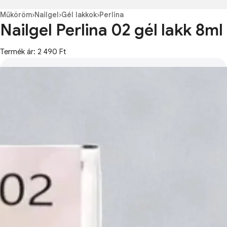
Műköröm
›
Nailgel
›
Gél lakkok
›
Perlina
Nailgel Perlina 02 gél lakk 8ml
Termék ár: 2 490 Ft