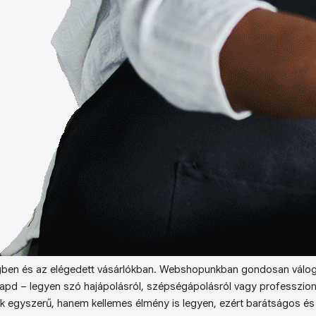
ben és az elégedett vásárlókban. Webshopunkban gondosan válog
kapd – legyen szó hajápolásról, szépségápolásról vagy professzion
k egyszerű, hanem kellemes élmény is legyen, ezért barátságos és 