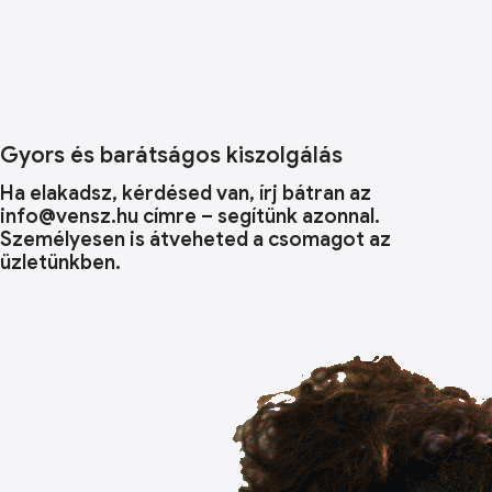
Gyors és barátságos kiszolgálás
Ha elakadsz, kérdésed van, írj bátran az
info@vensz.hu címre – segítünk azonnal.
Személyesen is átveheted a csomagot az
üzletünkben.