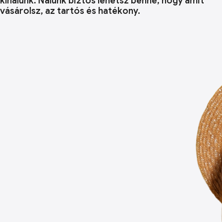
kínálunk. Nálunk biztos lehetsz benne, hogy amit
vásárolsz, az tartós és hatékony.