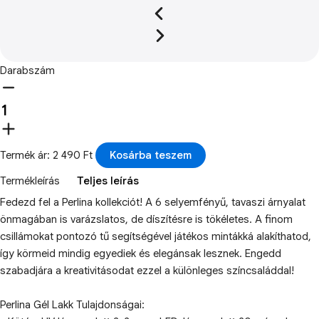
Darabszám
Termék ár: 2 490 Ft
Kosárba teszem
Termékleírás
Teljes leírás
Fedezd fel a Perlina kollekciót! A 6 selyemfényű, tavaszi árnyalat
önmagában is varázslatos, de díszítésre is tökéletes. A finom
csillámokat pontozó tű segítségével játékos mintákká alakíthatod,
így körmeid mindig egyediek és elegánsak lesznek. Engedd
szabadjára a kreativitásodat ezzel a különleges színcsaláddal!
Perlina Gél Lakk Tulajdonságai: