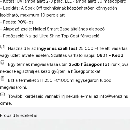
- Kötés: UV lámpa alatt 2-3 perc, LED-lámpa alatt 30 másodperc
- Leoldás: A Soak Off technikának köszönhetően könnyedén
leoldható, maximum 10 perc alatt
- Fedés: 90%-os
- Alapozó zselé: Nailgel Smart Base általános alapozó
- Fedőzselé: Nailgel Ultra Shine Top Coat fényzselé
Használd ki az
ingyenes szállítást
25 000 Ft feletti vásárlás
vagy üzleti átvétel esetén. Szállítás várható napja:
08.11 - Kedd
Egy termék megvásárlása után
25db hűségpontot
írunk jóvá
neked! Regisztrálj és kezd gyűjteni a hűségpontokat!
Ezt a terméket 311.250 Ft/1000ml egységáron tudod
megvásárolni.
További kérdéseid vannak? Írj nekünk e-mail az info@vensz.hu
címre.
Próbáld ki ezeket is