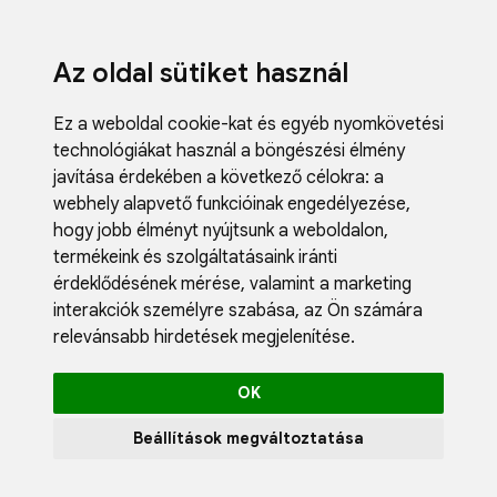
Az oldal sütiket használ
Ez a weboldal cookie-kat és egyéb nyomkövetési
technológiákat használ a böngészési élmény
javítása érdekében a következő célokra:
a
webhely alapvető funkcióinak engedélyezése
,
Fodrászci
hogy jobb élményt nyújtsunk a weboldalon
,
Műköröm
termékeink és szolgáltatásaink iránti
Műszempi
érdeklődésének mérése, valamint a marketing
Kozmetik
interakciók személyre szabása
,
az Ön számára
Akciók
relevánsabb hirdetések megjelenítése
.
Újdonság
Blog
OK
Katalógus
Profil
Beállítások megváltoztatása
0