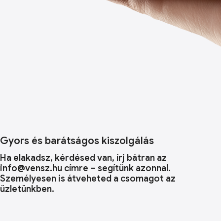
Gyors és barátságos kiszolgálás
Ha elakadsz, kérdésed van, írj bátran az
info@vensz.hu címre – segítünk azonnal.
Személyesen is átveheted a csomagot az
üzletünkben.