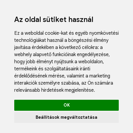
Az oldal sütiket használ
Ez a weboldal cookie-kat és egyéb nyomkövetési
technológiákat használ a böngészési élmény
javítása érdekében a következő célokra:
a
webhely alapvető funkcióinak engedélyezése
,
Fodrászci
hogy jobb élményt nyújtsunk a weboldalon
,
Műköröm
termékeink és szolgáltatásaink iránti
Műszempi
érdeklődésének mérése, valamint a marketing
Kozmetik
interakciók személyre szabása
,
az Ön számára
Akciók
relevánsabb hirdetések megjelenítése
.
Újdonság
Blog
OK
Katalógus
Profil
Beállítások megváltoztatása
0