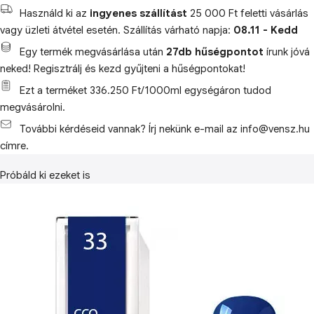
Használd ki az
ingyenes szállítást
25 000 Ft feletti vásárlás
vagy üzleti átvétel esetén. Szállítás várható napja:
08.11 - Kedd
Egy termék megvásárlása után
27db hűségpontot
írunk jóvá
neked! Regisztrálj és kezd gyűjteni a hűségpontokat!
Ezt a terméket 336.250 Ft/1000ml egységáron tudod
megvásárolni.
További kérdéseid vannak? Írj nekünk e-mail az info@vensz.hu
címre.
Próbáld ki ezeket is