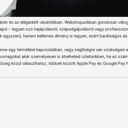
ben és az elégedett vásárlókban. Webshopunkban gondosan válog
kapd – legyen szó hajápolásról, szépségápolásról vagy professzion
k egyszerű, hanem kellemes élmény is legyen, ezért barátságos és 
enne egy termékkel kapcsolatban, vagy segítségre van szükséged a 
somagokat akár személyesen is átveheted üzletünkben, ha ez sz
őség közül választhatsz, többek között Apple Pay és Google Pay ha