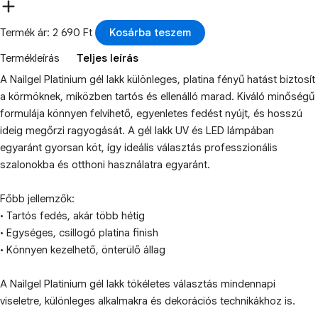
Termék ár: 2 690 Ft
Kosárba teszem
Termékleírás
Teljes leírás
A Nailgel Platinium gél lakk különleges, platina fényű hatást biztosít
a körmöknek, miközben tartós és ellenálló marad. Kiváló minőségű
formulája könnyen felvihető, egyenletes fedést nyújt, és hosszú
ideig megőrzi ragyogását. A gél lakk UV és LED lámpában
egyaránt gyorsan köt, így ideális választás professzionális
szalonokba és otthoni használatra egyaránt.
Főbb jellemzők:
• Tartós fedés, akár több hétig
• Egységes, csillogó platina finish
• Könnyen kezelhető, önterülő állag
A Nailgel Platinium gél lakk tökéletes választás mindennapi
viseletre, különleges alkalmakra és dekorációs technikákhoz is.