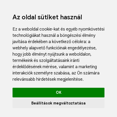
Az oldal sütiket használ
Ez a weboldal cookie-kat és egyéb nyomkövetési
technológiákat használ a böngészési élmény
javítása érdekében a következő célokra:
a
webhely alapvető funkcióinak engedélyezése
,
Fodrászci
hogy jobb élményt nyújtsunk a weboldalon
,
Műköröm
termékeink és szolgáltatásaink iránti
Műszempi
érdeklődésének mérése, valamint a marketing
Kozmetik
interakciók személyre szabása
,
az Ön számára
Akciók
relevánsabb hirdetések megjelenítése
.
Újdonság
Blog
OK
Katalógus
Profil
Beállítások megváltoztatása
0