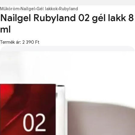
Műköröm
›
Nailgel
›
Gél lakkok
›
Rubyland
Nailgel Rubyland 02 gél lakk 8
ml
Termék ár: 2 390 Ft