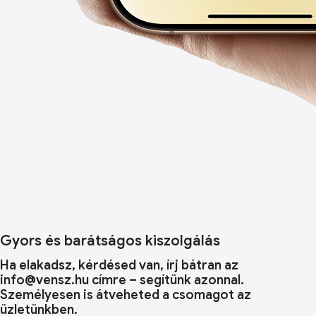
Gyors és barátságos kiszolgálás
Ha elakadsz, kérdésed van, írj bátran az
info@vensz.hu címre – segítünk azonnal.
Személyesen is átveheted a csomagot az
üzletünkben.