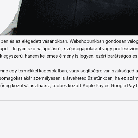
ben és az elégedett vásárlókban. Webshopunkban gondosan válog
kapd – legyen szó hajápolásról, szépségápolásról vagy professzion
k egyszerű, hanem kellemes élmény is legyen, ezért barátságos és 
enne egy termékkel kapcsolatban, vagy segítségre van szükséged a 
somagokat akár személyesen is átveheted üzletünkben, ha ez sz
őség közül választhatsz, többek között Apple Pay és Google Pay ha