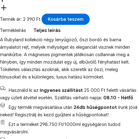
Termék ár: 2 390 Ft
Kosárba teszem
Termékleírás
Teljes leírás
A Rubyland kollekció négy lenyűgöző, őszi bordó és barna
árnyalatot rejt, melyek mélységet és eleganciát visznek minden
manikűrbe. A mágneses pigmentek játékosan csillannak meg a
fényben, így minden mozdulat egy új, elbűvölő fényhatást kelt.
Tökéletes választás azoknak, akik szeretik az őszi, meleg
tónusokat és a különleges, luxus hatású körmöket.
Használd ki az
ingyenes szállítást
25 000 Ft feletti vásárlás
vagy üzleti átvétel esetén. Szállítás várható napja:
08.10 - Hétfő
Egy termék megvásárlása után
24db hűségpontot
írunk jóvá
neked! Regisztrálj és kezd gyűjteni a hűségpontokat!
Ezt a terméket 298.750 Ft/1000ml egységáron tudod
megvásárolni.