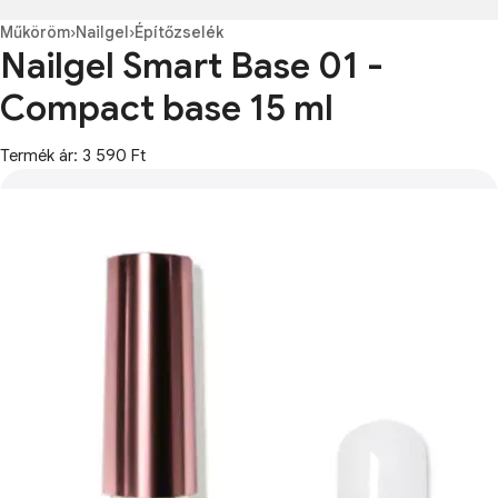
Műköröm
›
Nailgel
›
Építőzselék
Nailgel Smart Base 01 -
Compact base 15 ml
Termék ár: 3 590 Ft