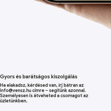
Gyors és barátságos kiszolgálás
Ha elakadsz, kérdésed van, írj bátran az
info@vensz.hu címre – segítünk azonnal.
Személyesen is átveheted a csomagot az
üzletünkben.