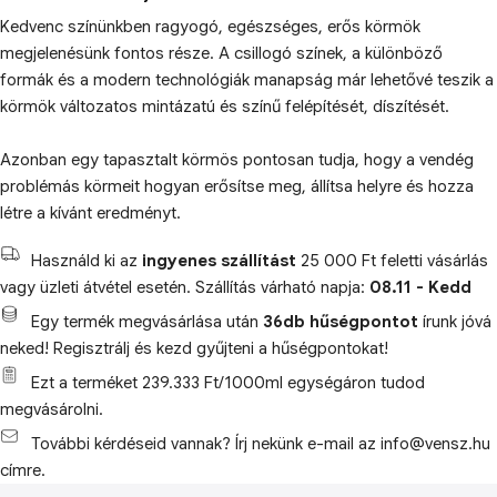
Kedvenc színünkben ragyogó, egészséges, erős körmök
megjelenésünk fontos része. A csillogó színek, a különböző
formák és a modern technológiák manapság már lehetővé teszik a
körmök változatos mintázatú és színű felépítését, díszítését.
Azonban egy tapasztalt körmös pontosan tudja, hogy a vendég
problémás körmeit hogyan erősítse meg, állítsa helyre és hozza
létre a kívánt eredményt.
Használd ki az
ingyenes szállítást
25 000 Ft feletti vásárlás
vagy üzleti átvétel esetén. Szállítás várható napja:
08.11 - Kedd
Egy termék megvásárlása után
36db hűségpontot
írunk jóvá
neked! Regisztrálj és kezd gyűjteni a hűségpontokat!
Ezt a terméket 239.333 Ft/1000ml egységáron tudod
megvásárolni.
További kérdéseid vannak? Írj nekünk e-mail az info@vensz.hu
címre.