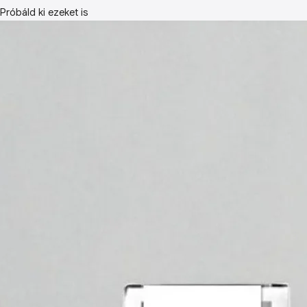
Próbáld ki ezeket is