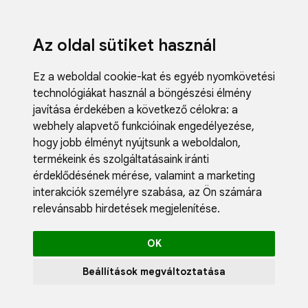
Az oldal sütiket használ
Ez a weboldal cookie-kat és egyéb nyomkövetési
technológiákat használ a böngészési élmény
javítása érdekében a következő célokra:
a
webhely alapvető funkcióinak engedélyezése
,
Fodrászci
hogy jobb élményt nyújtsunk a weboldalon
,
Műköröm
termékeink és szolgáltatásaink iránti
Műszempi
érdeklődésének mérése, valamint a marketing
Kozmetik
interakciók személyre szabása
,
az Ön számára
Akciók
relevánsabb hirdetések megjelenítése
.
Újdonság
Blog
OK
Katalógus
Profil
Beállítások megváltoztatása
0