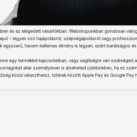
ben és az elégedett vásárlókban. Webshopunkban gondosan válog
kapd – legyen szó hajápolásról, szépségápolásról vagy professzion
k egyszerű, hanem kellemes élmény is legyen, ezért barátságos és 
enne egy termékkel kapcsolatban, vagy segítségre van szükséged a 
somagokat akár személyesen is átveheted üzletünkben, ha ez sz
őség közül választhatsz, többek között Apple Pay és Google Pay ha