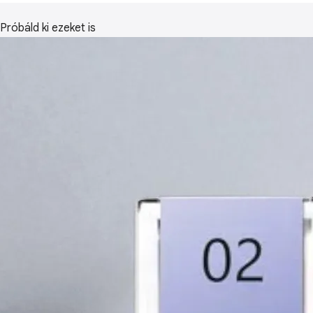
Próbáld ki ezeket is