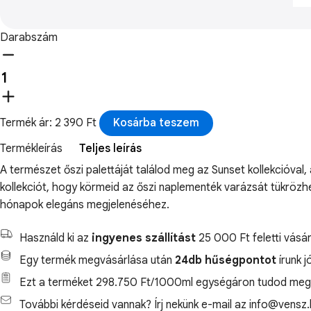
Darabszám
Termék ár: 2 390 Ft
Kosárba teszem
Termékleírás
Teljes leírás
A természet őszi palettáját találod meg az Sunset kollekcióval,
kollekciót, hogy körmeid az őszi naplementék varázsát tükrözh
hónapok elegáns megjelenéséhez.
Használd ki az
ingyenes szállítást
25 000 Ft feletti vásár
Egy termék megvásárlása után
24db hűségpontot
írunk j
Ezt a terméket 298.750 Ft/1000ml egységáron tudod megv
További kérdéseid vannak? Írj nekünk e-mail az info@vensz.