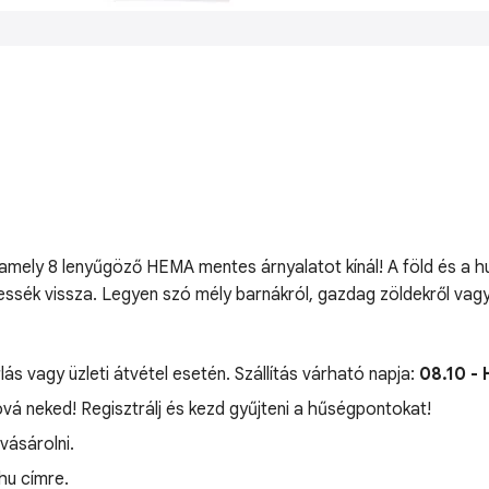
 amely 8 lenyűgöző HEMA mentes árnyalatot kínál! A föld és a hul
essék vissza. Legyen szó mély barnákról, gazdag zöldekről vagy
lás vagy üzleti átvétel esetén. Szállítás várható napja:
08.10 - 
óvá neked! Regisztrálj és kezd gyűjteni a hűségpontokat!
ásárolni.
hu címre.