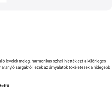
ló levelek meleg, harmonikus színei ihlették ezt a különleges
 aranyló sárgákról, ezek az árnyalatok tökéletesek a hidegebb
Hétfő