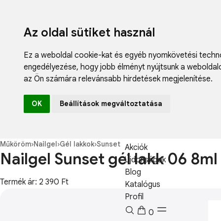
Az oldal sütiket használ
Ez a weboldal cookie-kat és egyéb nyomkövetési techno
engedélyezése
,
hogy jobb élményt nyújtsunk a weboldal
az Ön számára relevánsabb hirdetések megjelenítése
.
Fodrászcikk
OK
Beállítások megváltoztatása
Műköröm
Műszempilla
Kozmetikum
Műköröm
›
Nailgel
›
Gél lakkok
›
Sunset
Akciók
Nailgel Sunset gél lakk 06 8ml
Újdonságok
Blog
Termék ár: 2 390 Ft
Katalógus
Profil
0