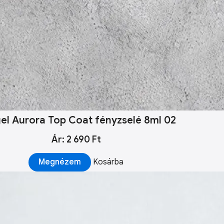
gel Aurora Top Coat fényzselé 8ml 02
Ár: 2 690 Ft
Megnézem
Kosárba