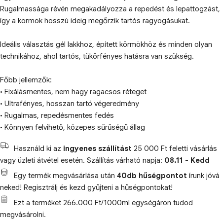
Rugalmassága révén megakadályozza a repedést és lepattogzást,
így a körmök hosszú ideig megőrzik tartós ragyogásukat.
Ideális választás gél lakkhoz, épített körmökhöz és minden olyan
technikához, ahol tartós, tükörfényes hatásra van szükség.
Főbb jellemzők:
• Fixálásmentes, nem hagy ragacsos réteget
• Ultrafényes, hosszan tartó végeredmény
• Rugalmas, repedésmentes fedés
• Könnyen felvihető, közepes sűrűségű állag
Használd ki az
ingyenes szállítást
25 000 Ft feletti vásárlás
vagy üzleti átvétel esetén. Szállítás várható napja:
08.11 - Kedd
Egy termék megvásárlása után
40db hűségpontot
írunk jóvá
neked! Regisztrálj és kezd gyűjteni a hűségpontokat!
Ezt a terméket 266.000 Ft/1000ml egységáron tudod
megvásárolni.