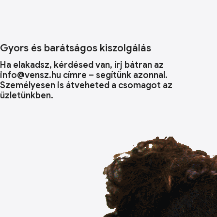
Gyors és barátságos kiszolgálás
Ha elakadsz, kérdésed van, írj bátran az
info@vensz.hu címre – segítünk azonnal.
Személyesen is átveheted a csomagot az
üzletünkben.