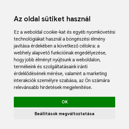
Az oldal sütiket használ
Ez a weboldal cookie-kat és egyéb nyomkövetési
technológiákat használ a böngészési élmény
javítása érdekében a következő célokra:
a
webhely alapvető funkcióinak engedélyezése
,
Fodrászci
hogy jobb élményt nyújtsunk a weboldalon
,
Műköröm
termékeink és szolgáltatásaink iránti
Műszempi
érdeklődésének mérése, valamint a marketing
Kozmetik
interakciók személyre szabása
,
az Ön számára
Akciók
relevánsabb hirdetések megjelenítése
.
Újdonság
Blog
OK
Katalógus
Profil
Beállítások megváltoztatása
0