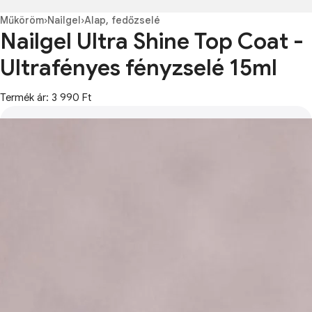
Műköröm
›
Nailgel
›
Alap, fedőzselé
Nailgel Ultra Shine Top Coat -
Ultrafényes fényzselé 15ml
Termék ár: 3 990 Ft