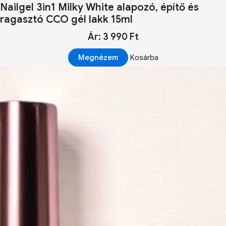
Nailgel 3in1 Milky White alapozó, építő és
ragasztó CCO gél lakk 15ml
Ár: 3 990 Ft
Megnézem
Kosárba