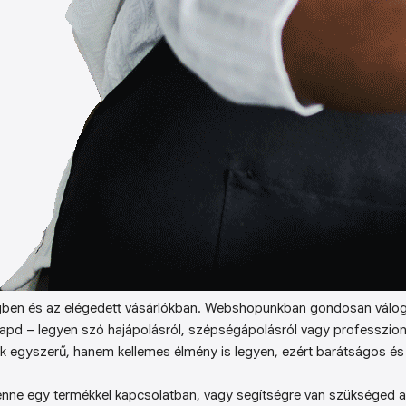
ben és az elégedett vásárlókban. Webshopunkban gondosan válog
kapd – legyen szó hajápolásról, szépségápolásról vagy professzion
k egyszerű, hanem kellemes élmény is legyen, ezért barátságos és 
enne egy termékkel kapcsolatban, vagy segítségre van szükséged a 