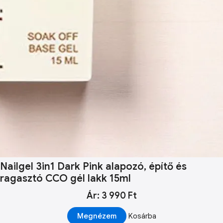
Nailgel 3in1 Dark Pink alapozó, építő és
ragasztó CCO gél lakk 15ml
Ár: 3 990 Ft
Megnézem
Kosárba