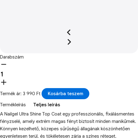
Darabszám
Termék ár: 3 990 Ft
Kosárba teszem
Termékleírás
Teljes leírás
A Nailgel Ultra Shine Top Coat egy professzionális, fixálásmentes
fényzselé, amely extrém magas fényt biztosít minden manikűrnek.
Könnyen kezelhető, közepes sűrűségű állagának köszönhetően
egyenletesen terül, és tökéletesen zárja a színes réteget.