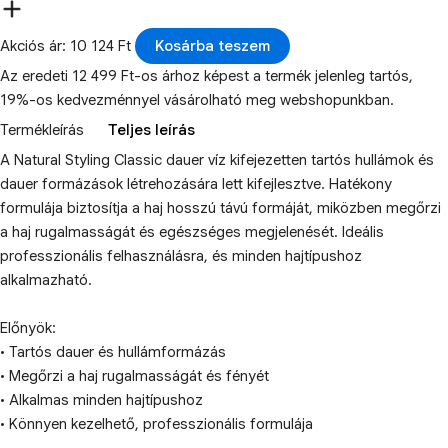
Akciós ár: 10 124 Ft
Kosárba teszem
Az eredeti 12 499 Ft-os árhoz képest a termék jelenleg tartós,
19%-os kedvezménnyel vásárolható meg webshopunkban.
Termékleírás
Teljes leírás
A Natural Styling Classic dauer víz kifejezetten tartós hullámok és
dauer formázások létrehozására lett kifejlesztve. Hatékony
formulája biztosítja a haj hosszú távú formáját, miközben megőrzi
a haj rugalmasságát és egészséges megjelenését. Ideális
professzionális felhasználásra, és minden hajtípushoz
alkalmazható.
Előnyök:
• Tartós dauer és hullámformázás
• Megőrzi a haj rugalmasságát és fényét
• Alkalmas minden hajtípushoz
• Könnyen kezelhető, professzionális formulája