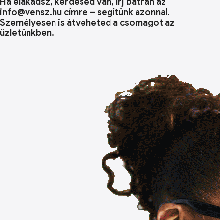
Ha elakadsz, kérdésed van, írj bátran az
info@vensz.hu címre – segítünk azonnal.
Személyesen is átveheted a csomagot az
üzletünkben.