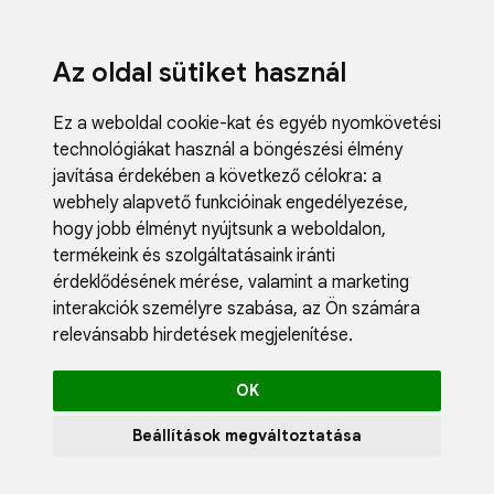
Az oldal sütiket használ
Ez a weboldal cookie-kat és egyéb nyomkövetési
technológiákat használ a böngészési élmény
javítása érdekében a következő célokra:
a
webhely alapvető funkcióinak engedélyezése
,
Fodrászci
hogy jobb élményt nyújtsunk a weboldalon
,
Műköröm
termékeink és szolgáltatásaink iránti
Műszempi
érdeklődésének mérése, valamint a marketing
Kozmetik
interakciók személyre szabása
,
az Ön számára
Akciók
relevánsabb hirdetések megjelenítése
.
Újdonság
Blog
OK
Katalógus
Profil
Beállítások megváltoztatása
0