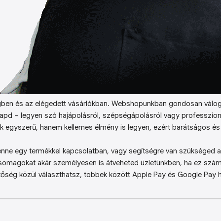
ben és az elégedett vásárlókban. Webshopunkban gondosan válog
kapd – legyen szó hajápolásról, szépségápolásról vagy professzion
k egyszerű, hanem kellemes élmény is legyen, ezért barátságos és 
enne egy termékkel kapcsolatban, vagy segítségre van szükséged a 
somagokat akár személyesen is átveheted üzletünkben, ha ez sz
őség közül választhatsz, többek között Apple Pay és Google Pay ha