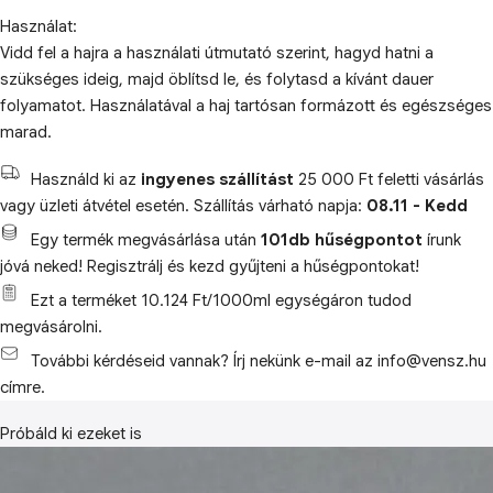
Használat:
Vidd fel a hajra a használati útmutató szerint, hagyd hatni a
szükséges ideig, majd öblítsd le, és folytasd a kívánt dauer
folyamatot. Használatával a haj tartósan formázott és egészséges
marad.
Használd ki az
ingyenes szállítást
25 000 Ft feletti vásárlás
vagy üzleti átvétel esetén. Szállítás várható napja:
08.11 - Kedd
Egy termék megvásárlása után
101db hűségpontot
írunk
jóvá neked! Regisztrálj és kezd gyűjteni a hűségpontokat!
Ezt a terméket 10.124 Ft/1000ml egységáron tudod
megvásárolni.
További kérdéseid vannak? Írj nekünk e-mail az info@vensz.hu
címre.
Próbáld ki ezeket is