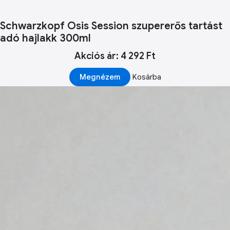
Schwarzkopf Osis Session szupererős tartást
adó hajlakk 300ml
Akciós ár: 4 292 Ft
Megnézem
Kosárba