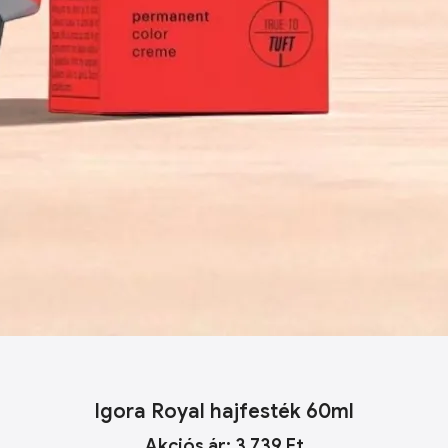
Igora Royal hajfesték 60ml
Akciós ár: 3 739 Ft