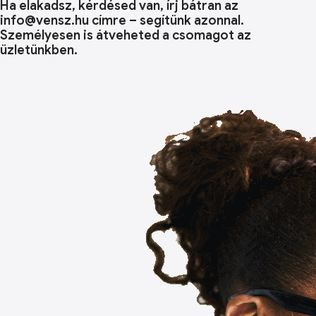
Ha elakadsz, kérdésed van, írj bátran az
info@vensz.hu címre – segítünk azonnal.
Személyesen is átveheted a csomagot az
üzletünkben.