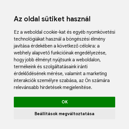
Az oldal sütiket használ
Ez a weboldal cookie-kat és egyéb nyomkövetési
technológiákat használ a böngészési élmény
javítása érdekében a következő célokra:
a
webhely alapvető funkcióinak engedélyezése
,
Fodrászci
hogy jobb élményt nyújtsunk a weboldalon
,
Műköröm
termékeink és szolgáltatásaink iránti
Műszempi
érdeklődésének mérése, valamint a marketing
Kozmetik
interakciók személyre szabása
,
az Ön számára
Akciók
relevánsabb hirdetések megjelenítése
.
Újdonság
Blog
OK
Katalógus
Profil
Beállítások megváltoztatása
0