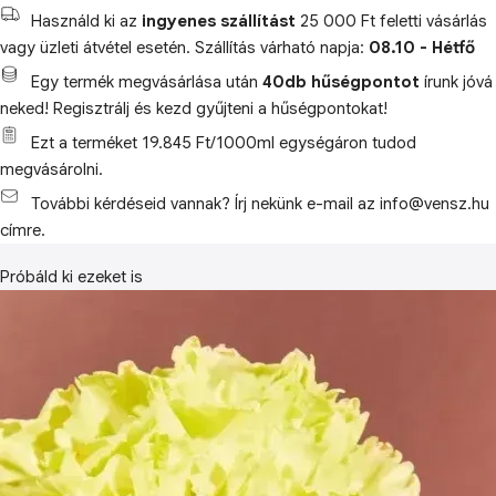
Használd ki az
ingyenes szállítást
25 000 Ft feletti vásárlás
vagy üzleti átvétel esetén. Szállítás várható napja:
08.10 - Hétfő
Egy termék megvásárlása után
40db hűségpontot
írunk jóvá
neked! Regisztrálj és kezd gyűjteni a hűségpontokat!
Ezt a terméket 19.845 Ft/1000ml egységáron tudod
megvásárolni.
További kérdéseid vannak? Írj nekünk e-mail az info@vensz.hu
címre.
Próbáld ki ezeket is