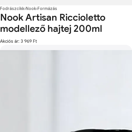
Fodrászcikk
›
Nook
›
Formázás
Nook Artisan Riccioletto
modellező hajtej 200ml
Akciós ár: 3 969 Ft