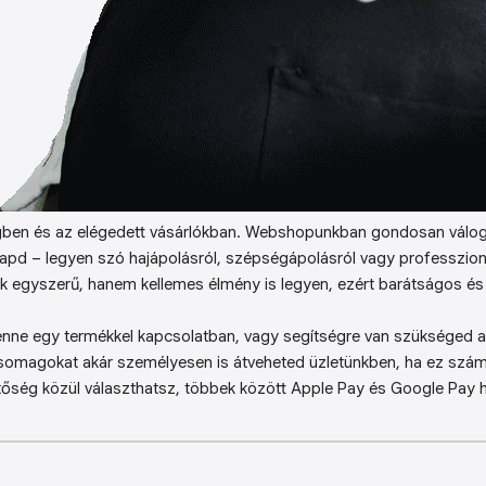
ben és az elégedett vásárlókban. Webshopunkban gondosan válog
kapd – legyen szó hajápolásról, szépségápolásról vagy professzion
k egyszerű, hanem kellemes élmény is legyen, ezért barátságos és 
enne egy termékkel kapcsolatban, vagy segítségre van szükséged a 
somagokat akár személyesen is átveheted üzletünkben, ha ez sz
őség közül választhatsz, többek között Apple Pay és Google Pay ha