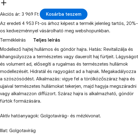
Akciós ár: 3 969 Ft
Kosárba teszem
Az eredeti 4 953 Ft-os árhoz képest a termék jelenleg tartós, 20%-
os kedvezménnyel vásárolható meg webshopunkban.
Termékleírás
Teljes leírás
Modellező hajtej hullámos és göndör hajra. Hatás: Revitalizálja és
kihangsúlyozza a természetes vagy dauerolt haj fürtjeit. Lágyságot
és volument ad, elősegíti a rugalmas és természetes hullámok
modellezését. Hidratál és ragyogást ad a hajnak. Megakadályozza
a szöszösödést. Alkalmazás: vigye fel a törölközőszáraz hajra és
ujjaival természetes hullámokat tekerjen, majd hagyja megszáradni
vagy alkalmazzon diffúzort. Száraz hajra is alkalmazható, göndör
fürtök formázására.
Aktív hatóanyagok: Golgotavirág- és mézkivonat.
Illat: Golgotavirág