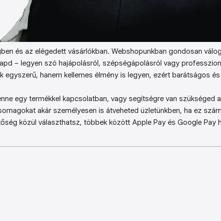
ben és az elégedett vásárlókban. Webshopunkban gondosan válog
kapd – legyen szó hajápolásról, szépségápolásról vagy professzion
k egyszerű, hanem kellemes élmény is legyen, ezért barátságos és 
enne egy termékkel kapcsolatban, vagy segítségre van szükséged a 
somagokat akár személyesen is átveheted üzletünkben, ha ez sz
őség közül választhatsz, többek között Apple Pay és Google Pay ha