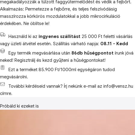
megakadályozzák a túlzott faggyútermelődést és védik a fejbőrt.
Alkalmazás: Permetezze a fejbőrre, és teljes felszívódásig
masszírozza körkörös mozdulatokkal a jobb mikrocirkuláció
érdekében. Ne öblítse le!
Használd ki az
ingyenes szállítást
25 000 Ft feletti vásárlás
vagy üzleti átvétel esetén. Szállítás várható napja:
08.11 - Kedd
Egy termék megvásárlása után
86db hűségpontot
írunk jóvá
neked! Regisztrálj és kezd gyűjteni a hűségpontokat!
Ezt a terméket 85.900 Ft/1000ml egységáron tudod
megvásárolni.
További kérdéseid vannak? Írj nekünk e-mail az info@vensz.hu
címre.
Próbáld ki ezeket is