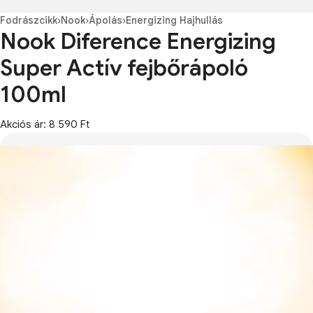
Fodrászcikk
›
Nook
›
Ápolás
›
Energizing Hajhullás
Nook Diference Energizing
Super Actív fejbőrápoló
100ml
Akciós ár: 8 590 Ft