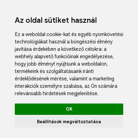
Az oldal sütiket használ
Ez a weboldal cookie-kat és egyéb nyomkövetési
technológiákat használ a böngészési élmény
javítása érdekében a következő célokra:
a
webhely alapvető funkcióinak engedélyezése
,
Fodrászci
hogy jobb élményt nyújtsunk a weboldalon
,
Műköröm
termékeink és szolgáltatásaink iránti
Műszempi
érdeklődésének mérése, valamint a marketing
Kozmetik
interakciók személyre szabása
,
az Ön számára
Akciók
relevánsabb hirdetések megjelenítése
.
Újdonság
Blog
OK
Katalógus
Profil
Beállítások megváltoztatása
0