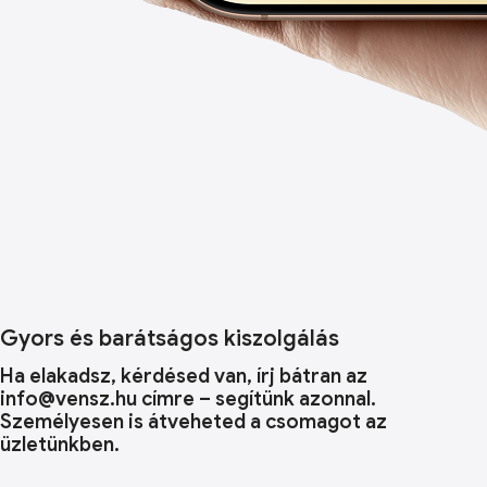
Gyors és barátságos kiszolgálás
Ha elakadsz, kérdésed van, írj bátran az
info@vensz.hu címre – segítünk azonnal.
Személyesen is átveheted a csomagot az
üzletünkben.