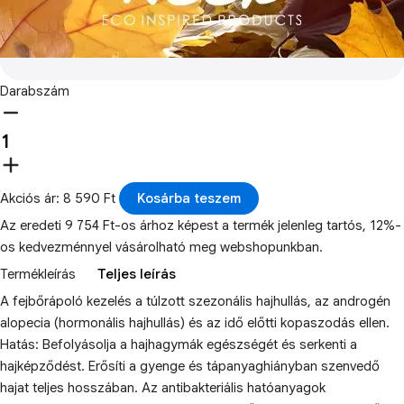
Darabszám
Akciós ár: 8 590 Ft
Kosárba teszem
Az eredeti 9 754 Ft-os árhoz képest a termék jelenleg tartós, 12%-
os kedvezménnyel vásárolható meg webshopunkban.
Termékleírás
Teljes leírás
A fejbőrápoló kezelés a túlzott szezonális hajhullás, az androgén
alopecia (hormonális hajhullás) és az idő előtti kopaszodás ellen.
Hatás: Befolyásolja a hajhagymák egészségét és serkenti a
hajképződést. Erősíti a gyenge és tápanyaghiányban szenvedő
hajat teljes hosszában. Az antibakteriális hatóanyagok