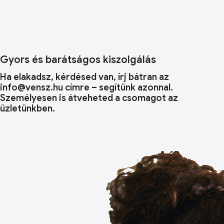
Gyors és barátságos kiszolgálás
Ha elakadsz, kérdésed van, írj bátran az
info@vensz.hu címre – segítünk azonnal.
Személyesen is átveheted a csomagot az
üzletünkben.