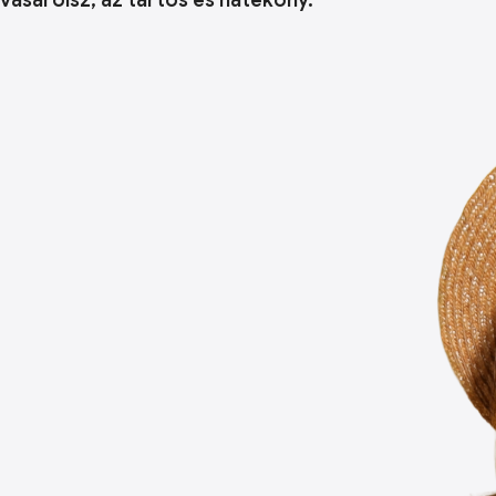
vásárolsz, az tartós és hatékony.