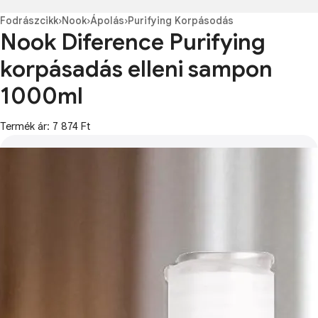
Fodrászcikk
›
Nook
›
Ápolás
›
Purifying Korpásodás
Nook Diference Purifying
korpásadás elleni sampon
1000ml
Termék ár: 7 874 Ft