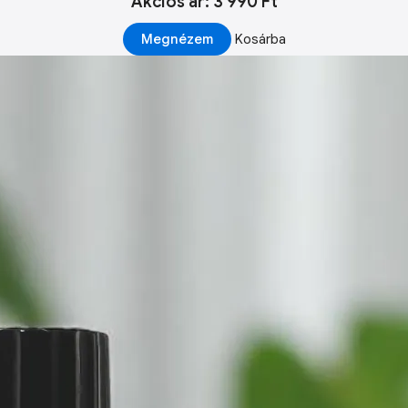
Akciós ár: 3 990 Ft
Megnézem
Kosárba