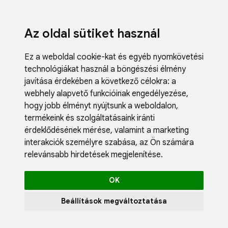
Az oldal sütiket használ
Ez a weboldal cookie-kat és egyéb nyomkövetési
technológiákat használ a böngészési élmény
javítása érdekében a következő célokra:
a
webhely alapvető funkcióinak engedélyezése
,
Fodrászci
hogy jobb élményt nyújtsunk a weboldalon
,
Műköröm
termékeink és szolgáltatásaink iránti
Műszempi
érdeklődésének mérése, valamint a marketing
Kozmetik
interakciók személyre szabása
,
az Ön számára
Akciók
relevánsabb hirdetések megjelenítése
.
Újdonság
Blog
OK
Katalógus
Profil
Beállítások megváltoztatása
0