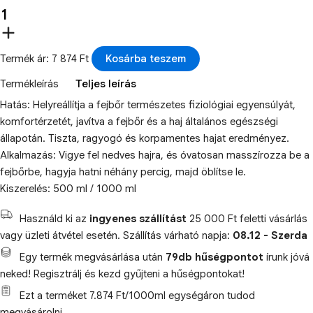
Termék ár: 7 874 Ft
Kosárba teszem
Termékleírás
Teljes leírás
Hatás: Helyreállítja a fejbőr természetes fiziológiai egyensúlyát,
komfortérzetét, javítva a fejbőr és a haj általános egészségi
állapotán. Tiszta, ragyogó és korpamentes hajat eredményez.
Alkalmazás: Vigye fel nedves hajra, és óvatosan masszírozza be a
fejbőrbe, hagyja hatni néhány percig, majd öblítse le.
Kiszerelés: 500 ml / 1000 ml
Használd ki az
ingyenes szállítást
25 000 Ft feletti vásárlás
vagy üzleti átvétel esetén. Szállítás várható napja:
08.12 - Szerda
Egy termék megvásárlása után
79db hűségpontot
írunk jóvá
neked! Regisztrálj és kezd gyűjteni a hűségpontokat!
Ezt a terméket 7.874 Ft/1000ml egységáron tudod
megvásárolni.