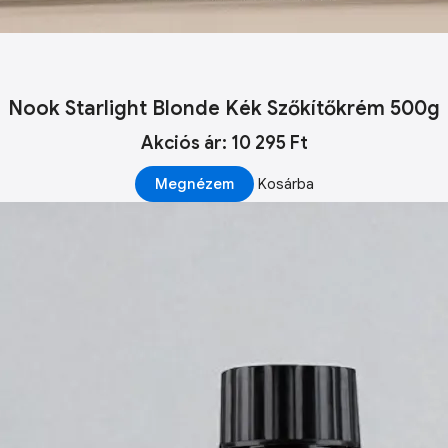
Nook Starlight Blonde Kék Szőkítőkrém 500g
Akciós ár: 10 295 Ft
Megnézem
Kosárba