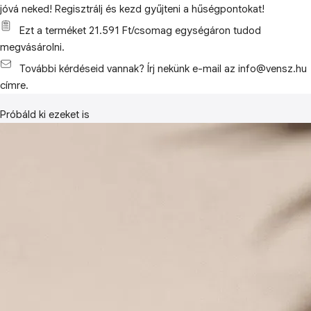
jóvá neked! Regisztrálj és kezd gyűjteni a hűségpontokat!
Ezt a terméket 21.591 Ft/csomag egységáron tudod
megvásárolni.
További kérdéseid vannak? Írj nekünk e-mail az info@vensz.hu
címre.
Próbáld ki ezeket is