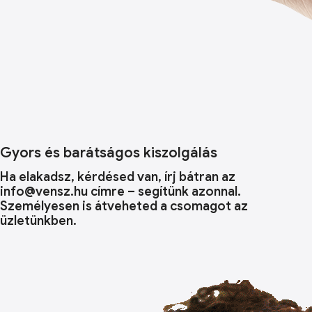
Gyors és barátságos kiszolgálás
Ha elakadsz, kérdésed van, írj bátran az
info@vensz.hu címre – segítünk azonnal.
Személyesen is átveheted a csomagot az
üzletünkben.