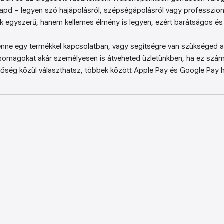
kapd – legyen szó hajápolásról, szépségápolásról vagy professzion
k egyszerű, hanem kellemes élmény is legyen, ezért barátságos és 
enne egy termékkel kapcsolatban, vagy segítségre van szükséged a 
somagokat akár személyesen is átveheted üzletünkben, ha ez sz
őség közül választhatsz, többek között Apple Pay és Google Pay ha