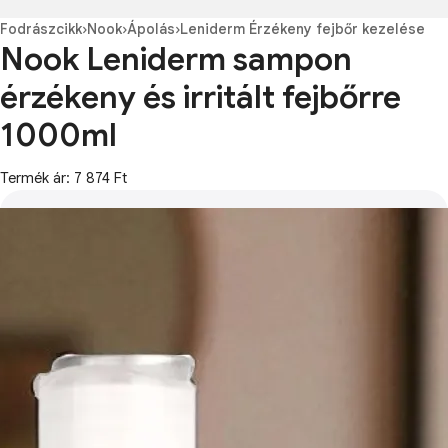
Fodrászcikk
›
Nook
›
Ápolás
›
Leniderm Érzékeny fejbőr kezelése
Nook Leniderm sampon
érzékeny és irritált fejbőrre
1000ml
Termék ár: 7 874 Ft