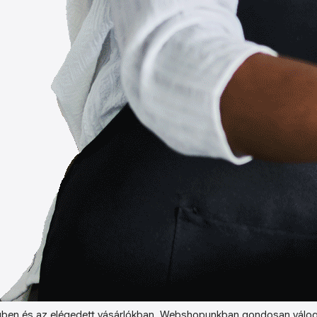
ben és az elégedett vásárlókban. Webshopunkban gondosan válog