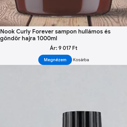
Nook Curly Forever sampon hullámos és
göndör hajra 1000ml
Ár: 9 017 Ft
Megnézem
Kosárba