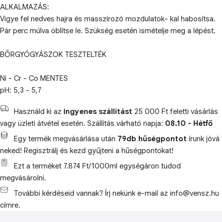
ALKALMAZÁS:
Vigye fel nedves hajra és masszírozó mozdulatok- kal habosítsa.
Pár perc múlva öblítse le. Szükség esetén ismételje meg a lépést.
BŐRGYÓGYÁSZOK TESZTELTÉK
Ni - Cr - Co MENTES
pH: 5,3 - 5,7
Használd ki az
ingyenes szállítást
25 000 Ft feletti vásárlás
vagy üzleti átvétel esetén. Szállítás várható napja:
08.10 - Hétfő
Egy termék megvásárlása után
79db hűségpontot
írunk jóvá
neked! Regisztrálj és kezd gyűjteni a hűségpontokat!
Ezt a terméket 7.874 Ft/1000ml egységáron tudod
megvásárolni.
További kérdéseid vannak? Írj nekünk e-mail az info@vensz.hu
címre.