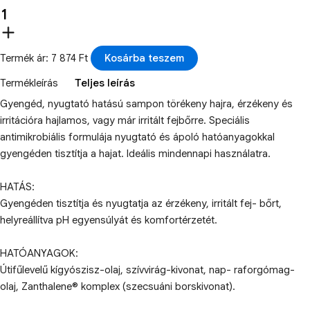
Termék ár: 7 874 Ft
Kosárba teszem
Termékleírás
Teljes leírás
Gyengéd, nyugtató hatású sampon törékeny hajra, érzékeny és
irritációra hajlamos, vagy már irritált fejbőrre. Speciális
antimikrobiális formulája nyugtató és ápoló hatóanyagokkal
gyengéden tisztítja a hajat. Ideális mindennapi használatra.
HATÁS:
Gyengéden tisztítja és nyugtatja az érzékeny, irritált fej- bőrt,
helyreállítva pH egyensúlyát és komfortérzetét.
HATÓANYAGOK:
Útifűlevelű kígyószisz-olaj, szívvirág-kivonat, nap- raforgómag-
olaj, Zanthalene® komplex (szecsuáni borskivonat).