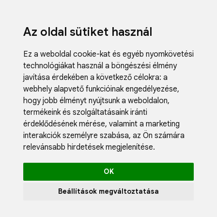
Az oldal sütiket használ
Ez a weboldal cookie-kat és egyéb nyomkövetési
technológiákat használ a böngészési élmény
javítása érdekében a következő célokra:
a
webhely alapvető funkcióinak engedélyezése
,
Fodrászci
hogy jobb élményt nyújtsunk a weboldalon
,
Műköröm
termékeink és szolgáltatásaink iránti
Műszempi
érdeklődésének mérése, valamint a marketing
Kozmetik
interakciók személyre szabása
,
az Ön számára
Akciók
relevánsabb hirdetések megjelenítése
.
Újdonság
Blog
OK
Katalógus
Profil
Beállítások megváltoztatása
0