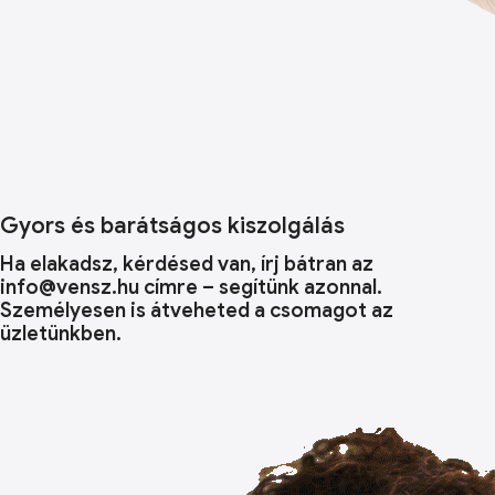
Gyors és barátságos kiszolgálás
Ha elakadsz, kérdésed van, írj bátran az
info@vensz.hu címre – segítünk azonnal.
Személyesen is átveheted a csomagot az
üzletünkben.