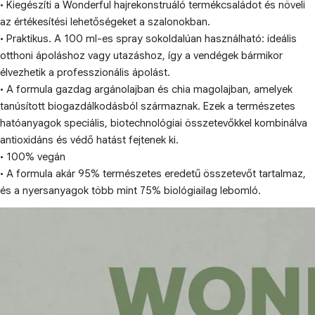
• Kiegészíti a Wonderful hajrekonstruáló termékcsaládot és növeli
az értékesítési lehetőségeket a szalonokban.
• Praktikus. A 100 ml-es spray sokoldalúan használható: ideális
otthoni ápoláshoz vagy utazáshoz, így a vendégek bármikor
élvezhetik a professzionális ápolást.
• A formula gazdag argánolajban és chia magolajban, amelyek
tanúsított biogazdálkodásból származnak. Ezek a természetes
hatóanyagok speciális, biotechnológiai összetevőkkel kombinálva
antioxidáns és védő hatást fejtenek ki.
• 100% vegán
• A formula akár 95% természetes eredetű összetevőt tartalmaz,
és a nyersanyagok több mint 75% biológiailag lebomló.