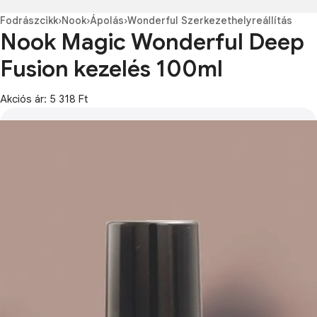
Fodrászcikk
›
Nook
›
Ápolás
›
Wonderful Szerkezethelyreállítás
Nook Magic Wonderful Deep
Fusion kezelés 100ml
Akciós ár: 5 318 Ft