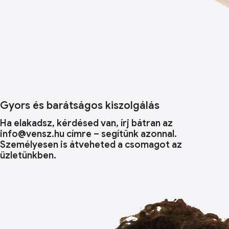
Gyors és barátságos kiszolgálás
Ha elakadsz, kérdésed van, írj bátran az
info@vensz.hu címre – segítünk azonnal.
Személyesen is átveheted a csomagot az
üzletünkben.