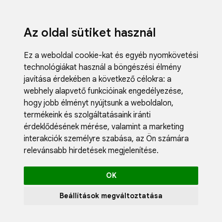
Az oldal sütiket használ
Ez a weboldal cookie-kat és egyéb nyomkövetési
technológiákat használ a böngészési élmény
javítása érdekében a következő célokra:
a
webhely alapvető funkcióinak engedélyezése
,
Fodrászci
hogy jobb élményt nyújtsunk a weboldalon
,
Műköröm
termékeink és szolgáltatásaink iránti
Műszempi
érdeklődésének mérése, valamint a marketing
Kozmetik
interakciók személyre szabása
,
az Ön számára
Akciók
relevánsabb hirdetések megjelenítése
.
Újdonság
Blog
OK
Katalógus
Profil
Beállítások megváltoztatása
0