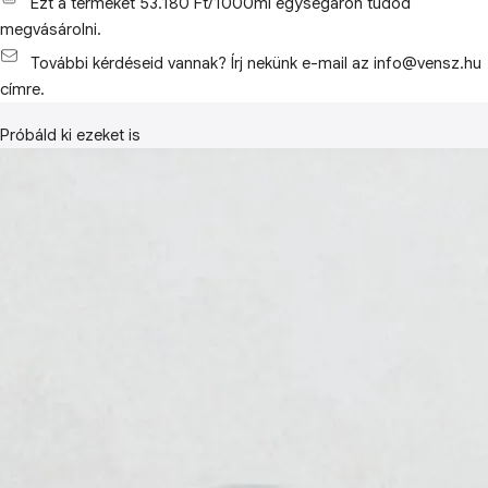
Ezt a terméket 53.180 Ft/1000ml egységáron tudod
megvásárolni.
További kérdéseid vannak? Írj nekünk e-mail az info@vensz.hu
címre.
Próbáld ki ezeket is