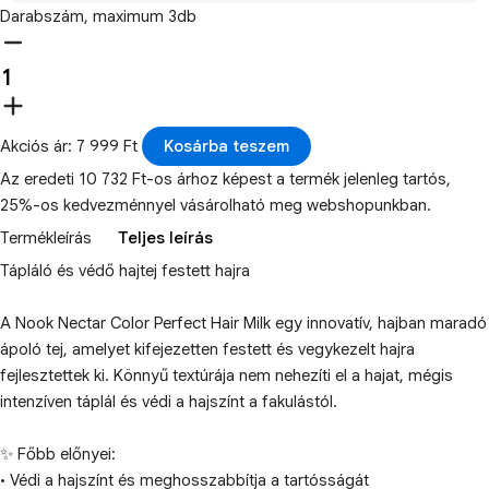
Darabszám, maximum 3db
Akciós ár: 7 999 Ft
Kosárba teszem
Az eredeti 10 732 Ft-os árhoz képest a termék jelenleg tartós,
25%-os kedvezménnyel vásárolható meg webshopunkban.
Termékleírás
Teljes leírás
Tápláló és védő hajtej festett hajra
A Nook Nectar Color Perfect Hair Milk egy innovatív, hajban maradó
ápoló tej, amelyet kifejezetten festett és vegykezelt hajra
fejlesztettek ki. Könnyű textúrája nem nehezíti el a hajat, mégis
intenzíven táplál és védi a hajszínt a fakulástól.
✨ Főbb előnyei:
• Védi a hajszínt és meghosszabbítja a tartósságát