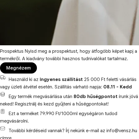
Prospektus
Nyisd meg a prospektust, hogy átfogóbb képet kapj a
termékről. A kiadvány további hasznos tudnivalókat tartalmaz.
Megnézem
Használd ki az
ingyenes szállítást
25 000 Ft feletti vásárlás
vagy üzleti átvétel esetén. Szállítás várható napja:
08.11 - Kedd
Egy termék megvásárlása után
80db hűségpontot
írunk jóvá
neked! Regisztrálj és kezd gyűjteni a hűségpontokat!
Ezt a terméket 79.990 Ft/1000ml egységáron tudod
megvásárolni.
További kérdéseid vannak? Írj nekünk e-mail az info@vensz.hu
címre.