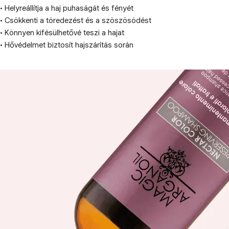
• Helyreállítja a haj puhaságát és fényét
• Csökkenti a töredezést és a szöszösödést
• Könnyen kifésülhetővé teszi a hajat
• Hővédelmet biztosít hajszárítás során