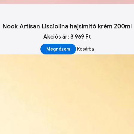
Nook Artisan Lisciolina hajsimító krém 200ml
Akciós ár: 3 969 Ft
Megnézem
Kosárba