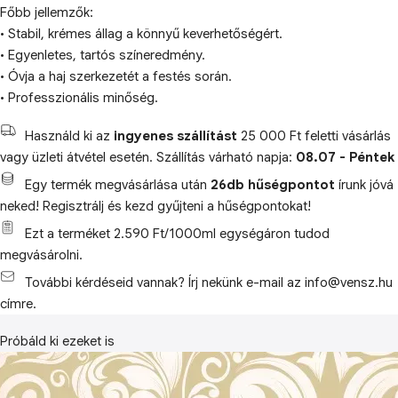
Főbb jellemzők:
• Stabil, krémes állag a könnyű keverhetőségért.
• Egyenletes, tartós színeredmény.
• Óvja a haj szerkezetét a festés során.
• Professzionális minőség.
Használd ki az
ingyenes szállítást
25 000 Ft feletti vásárlás
vagy üzleti átvétel esetén. Szállítás várható napja:
08.07 - Péntek
Egy termék megvásárlása után
26db hűségpontot
írunk jóvá
neked! Regisztrálj és kezd gyűjteni a hűségpontokat!
Ezt a terméket 2.590 Ft/1000ml egységáron tudod
megvásárolni.
További kérdéseid vannak? Írj nekünk e-mail az info@vensz.hu
címre.
Próbáld ki ezeket is