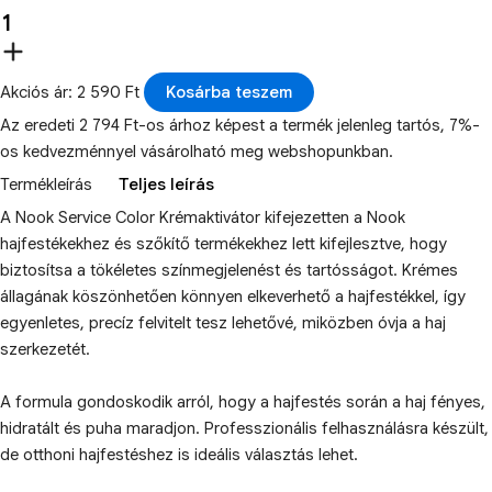
Akciós ár: 2 590 Ft
Kosárba teszem
Az eredeti 2 794 Ft-os árhoz képest a termék jelenleg tartós, 7%-
os kedvezménnyel vásárolható meg webshopunkban.
Termékleírás
Teljes leírás
A Nook Service Color Krémaktivátor kifejezetten a Nook
hajfestékekhez és szőkítő termékekhez lett kifejlesztve, hogy
biztosítsa a tökéletes színmegjelenést és tartósságot. Krémes
állagának köszönhetően könnyen elkeverhető a hajfestékkel, így
egyenletes, precíz felvitelt tesz lehetővé, miközben óvja a haj
szerkezetét.
A formula gondoskodik arról, hogy a hajfestés során a haj fényes,
hidratált és puha maradjon. Professzionális felhasználásra készült,
de otthoni hajfestéshez is ideális választás lehet.