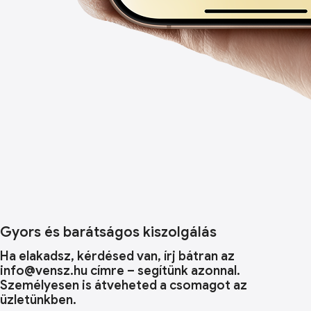
Gyors és barátságos kiszolgálás
Ha elakadsz, kérdésed van, írj bátran az
info@vensz.hu címre – segítünk azonnal.
Személyesen is átveheted a csomagot az
üzletünkben.