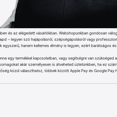
ben és az elégedett vásárlókban. Webshopunkban gondosan válog
kapd – legyen szó hajápolásról, szépségápolásról vagy professzion
k egyszerű, hanem kellemes élmény is legyen, ezért barátságos és 
enne egy termékkel kapcsolatban, vagy segítségre van szükséged a 
somagokat akár személyesen is átveheted üzletünkben, ha ez sz
őség közül választhatsz, többek között Apple Pay és Google Pay ha