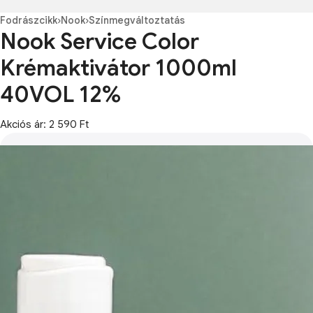
Fodrászcikk
›
Nook
›
Színmegváltoztatás
Nook Service Color
Krémaktivátor 1000ml
40VOL 12%
Akciós ár: 2 590 Ft