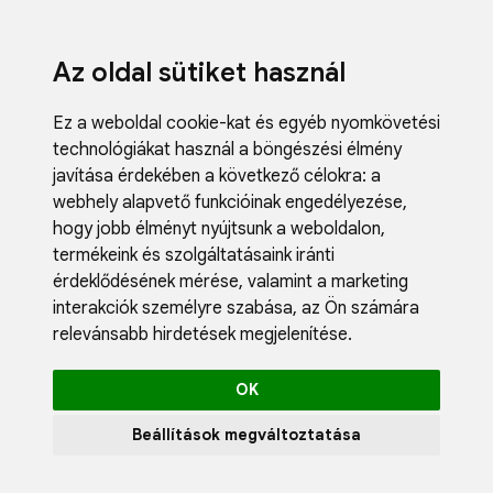
Az oldal sütiket használ
Ez a weboldal cookie-kat és egyéb nyomkövetési
technológiákat használ a böngészési élmény
javítása érdekében a következő célokra:
a
webhely alapvető funkcióinak engedélyezése
,
Fodrászci
hogy jobb élményt nyújtsunk a weboldalon
,
Műköröm
termékeink és szolgáltatásaink iránti
Műszempi
érdeklődésének mérése, valamint a marketing
Kozmetik
interakciók személyre szabása
,
az Ön számára
Akciók
relevánsabb hirdetések megjelenítése
.
Újdonság
Blog
OK
Katalógus
Profil
Beállítások megváltoztatása
0