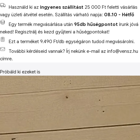
Használd ki az
ingyenes szállítást
25 000 Ft feletti vásárlás
vagy üzleti átvétel esetén. Szállítás várható napja:
08.10 - Hétfő
Egy termék megvásárlása után
95db hűségpontot
írunk jóvá
neked! Regisztrálj és kezd gyűjteni a hűségpontokat!
Ezt a terméket 9.490 Ft/db egységáron tudod megvásárolni.
További kérdéseid vannak? Írj nekünk e-mail az info@vensz.hu
címre.
Próbáld ki ezeket is