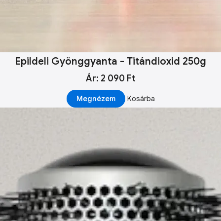
Epildeli Gyönggyanta - Titándioxid 250g
Ár: 2 090 Ft
Megnézem
Kosárba