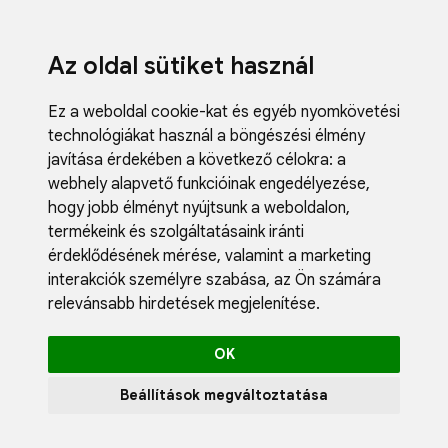
Az oldal sütiket használ
Ez a weboldal cookie-kat és egyéb nyomkövetési
technológiákat használ a böngészési élmény
javítása érdekében a következő célokra:
a
webhely alapvető funkcióinak engedélyezése
,
Fodrászci
hogy jobb élményt nyújtsunk a weboldalon
,
Műköröm
termékeink és szolgáltatásaink iránti
Műszempi
érdeklődésének mérése, valamint a marketing
Kozmetik
interakciók személyre szabása
,
az Ön számára
Akciók
relevánsabb hirdetések megjelenítése
.
Újdonság
Blog
OK
Katalógus
Profil
Beállítások megváltoztatása
0