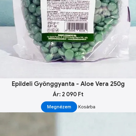
Epildeli Gyönggyanta - Aloe Vera 250g
Ár: 2 090 Ft
Megnézem
Kosárba