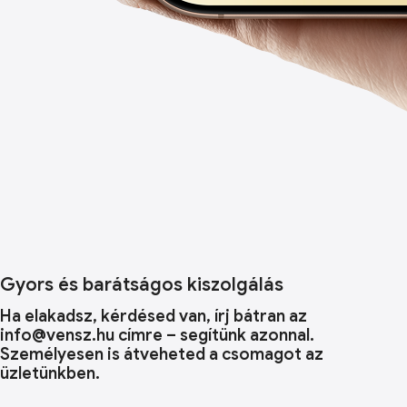
Gyors és barátságos kiszolgálás
Ha elakadsz, kérdésed van, írj bátran az
info@vensz.hu címre – segítünk azonnal.
Személyesen is átveheted a csomagot az
üzletünkben.