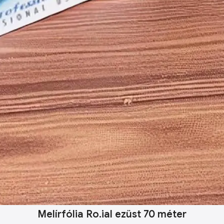
Melírfólia Ro.ial ezüst 70 méter