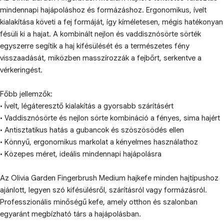
mindennapi hajápoláshoz és formázáshoz. Ergonomikus, ívelt
kialakítása követi a fej formáját, így kíméletesen, mégis hatékonyan
fésüli ki a hajat. A kombinált nejlon és vaddisznósörte sörték
egyszerre segítik a haj kifésülését és a természetes fény
visszaadását, miközben masszírozzák a fejbőrt, serkentve a
vérkeringést.
Főbb jellemzők:
• Ívelt, légáteresztő kialakítás a gyorsabb szárításért
• Vaddisznósörte és nejlon sörte kombináció a fényes, sima hajért
• Antisztatikus hatás a gubancok és szöszösödés ellen
• Könnyű, ergonomikus markolat a kényelmes használathoz
• Közepes méret, ideális mindennapi hajápolásra
Az Olivia Garden Fingerbrush Medium hajkefe minden hajtípushoz
ajánlott, legyen szó kifésülésről, szárításról vagy formázásról.
Professzionális minőségű kefe, amely otthon és szalonban
egyaránt megbízható társ a hajápolásban.