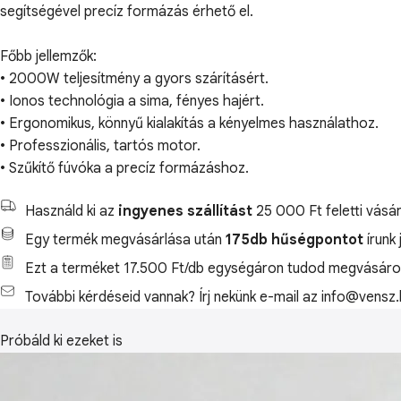
segítségével precíz formázás érhető el.
Főbb jellemzők:
• 2000W teljesítmény a gyors szárításért.
• Ionos technológia a sima, fényes hajért.
• Ergonomikus, könnyű kialakítás a kényelmes használathoz.
• Professzionális, tartós motor.
• Szűkítő fúvóka a precíz formázáshoz.
Használd ki az
ingyenes szállítást
25 000 Ft feletti vásár
Egy termék megvásárlása után
175db hűségpontot
írunk
Ezt a terméket 17.500 Ft/db egységáron tudod megvásárol
További kérdéseid vannak? Írj nekünk e-mail az info@vensz.
Próbáld ki ezeket is