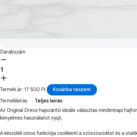
Darabszám
Termék ár: 17 500 Ft
Kosárba teszem
Termékleírás
Teljes leírás
Az Original Dreox hajszárító ideális választás mindennapi haj
kényelmes használatot nyújt.
A készülék ionos funkciója csökkenti a szöszösödést és a stati