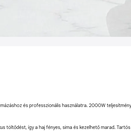
formázáshoz és professzionális használatra. 2000W teljesítmény
kus töltődést, így a haj fényes, sima és kezelhető marad. Tartó