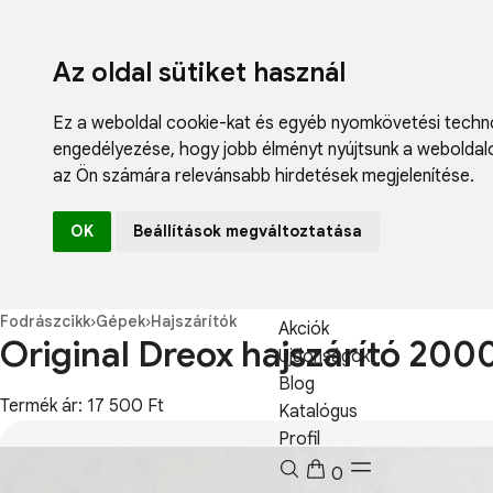
Az oldal sütiket használ
Ez a weboldal cookie-kat és egyéb nyomkövetési techno
engedélyezése
,
hogy jobb élményt nyújtsunk a weboldal
az Ön számára relevánsabb hirdetések megjelenítése
.
Fodrászcikk
OK
Beállítások megváltoztatása
Műköröm
Műszempilla
Kozmetikum
Fodrászcikk
›
Gépek
›
Hajszárítók
Akciók
Original Dreox hajszárító 200
Újdonságok
Blog
Termék ár: 17 500 Ft
Katalógus
Profil
0