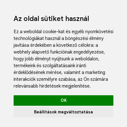
Az oldal sütiket használ
Ez a weboldal cookie-kat és egyéb nyomkövetési
technológiákat használ a böngészési élmény
javítása érdekében a következő célokra:
a
webhely alapvető funkcióinak engedélyezése
,
Fodrászci
hogy jobb élményt nyújtsunk a weboldalon
,
Műköröm
termékeink és szolgáltatásaink iránti
Műszempi
érdeklődésének mérése, valamint a marketing
Kozmetik
interakciók személyre szabása
,
az Ön számára
Akciók
relevánsabb hirdetések megjelenítése
.
Újdonság
Blog
OK
Katalógus
Profil
Beállítások megváltoztatása
0