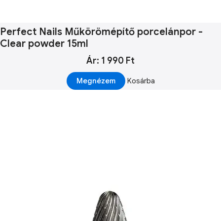
Perfect Nails Műkörömépítő porcelánpor -
Clear powder 15ml
Ár: 1 990 Ft
Megnézem
Kosárba