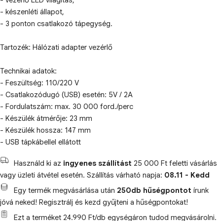
- vezérlő LED világítás,
- készenléti állapot,
- 3 ponton csatlakozó tápegység.
Tartozék: Hálózati adapter vezérlő
Technikai adatok:
- Feszültség: 110/220 V
- Csatlakozódugó (USB) esetén: 5V / 2A
- Fordulatszám: max. 30 000 ford./perc
- Készülék átmérője: 23 mm
- Készülék hossza: 147 mm
- USB tápkábellel ellátott
Használd ki az
ingyenes szállítást
25 000 Ft feletti vásárlás
vagy üzleti átvétel esetén. Szállítás várható napja:
08.11 - Kedd
Egy termék megvásárlása után
250db hűségpontot
írunk
jóvá neked! Regisztrálj és kezd gyűjteni a hűségpontokat!
Ezt a terméket 24.990 Ft/db egységáron tudod megvásárolni.