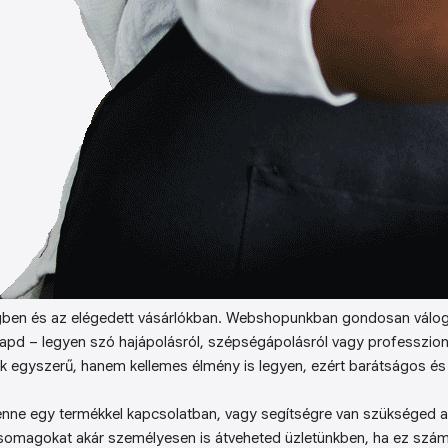
ben és az elégedett vásárlókban. Webshopunkban gondosan válog
kapd – legyen szó hajápolásról, szépségápolásról vagy professzion
k egyszerű, hanem kellemes élmény is legyen, ezért barátságos és 
enne egy termékkel kapcsolatban, vagy segítségre van szükséged a 
somagokat akár személyesen is átveheted üzletünkben, ha ez sz