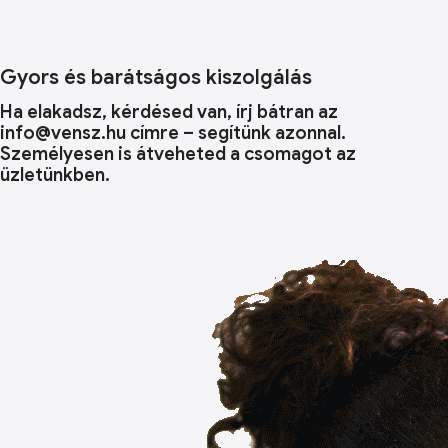
Gyors és barátságos kiszolgálás
Ha elakadsz, kérdésed van, írj bátran az
info@vensz.hu címre – segítünk azonnal.
Személyesen is átveheted a csomagot az
üzletünkben.