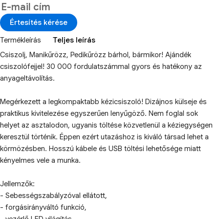
Értesítés kérése
Termékleírás
Teljes leírás
Csiszolj, Manikűrözz, Pedikűrözz bárhol, bármikor! Ajándék
csiszolófejjel! 30 000 fordulatszámmal gyors és hatékony az
anyageltávolítás.
Megérkezett a legkompaktabb kézicsiszoló! Dizájnos külseje és
praktikus kivitelezése egyszerűen lenyűgöző. Nem foglal sok
helyet az asztalodon, ugyanis töltése közvetlenül a kéziegységen
keresztül történik. Éppen ezért utazáshoz is kiváló társad lehet a
körmözésben. Hosszú kábele és USB töltési lehetősége miatt
kényelmes vele a munka.
Jellemzők:
- Sebességszabályzóval ellátott,
- forgásirányváltó funkció,