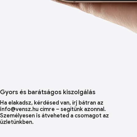
Gyors és barátságos kiszolgálás
Ha elakadsz, kérdésed van, írj bátran az
info@vensz.hu címre – segítünk azonnal.
Személyesen is átveheted a csomagot az
üzletünkben.