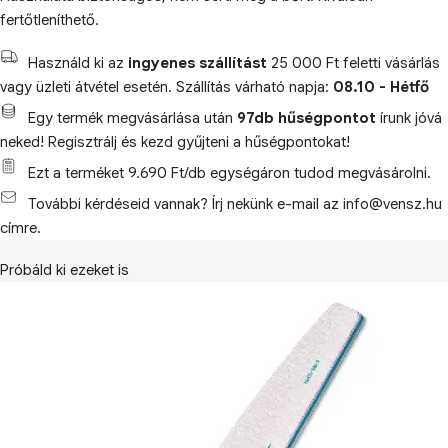
fertőtleníthető.
Használd ki az
ingyenes szállítást
25 000 Ft feletti vásárlás
vagy üzleti átvétel esetén. Szállítás várható napja:
08.10 - Hétfő
Egy termék megvásárlása után
97db hűségpontot
írunk jóvá
neked! Regisztrálj és kezd gyűjteni a hűségpontokat!
Ezt a terméket 9.690 Ft/db egységáron tudod megvásárolni.
További kérdéseid vannak? Írj nekünk e-mail az info@vensz.hu
címre.
Próbáld ki ezeket is