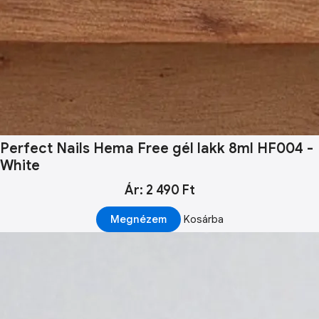
Perfect Nails Hema Free gél lakk 8ml HF004 -
White
Ár: 2 490 Ft
Megnézem
Kosárba