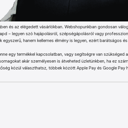
ben és az elégedett vásárlókban. Webshopunkban gondosan válog
kapd – legyen szó hajápolásról, szépségápolásról vagy professzion
k egyszerű, hanem kellemes élmény is legyen, ezért barátságos és 
enne egy termékkel kapcsolatban, vagy segítségre van szükséged a 
somagokat akár személyesen is átveheted üzletünkben, ha ez sz
őség közül választhatsz, többek között Apple Pay és Google Pay ha