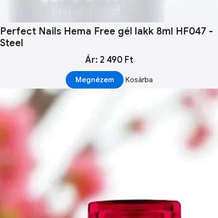
Perfect Nails Hema Free gél lakk 8ml HF047 -
Steel
Ár: 2 490 Ft
Megnézem
Kosárba