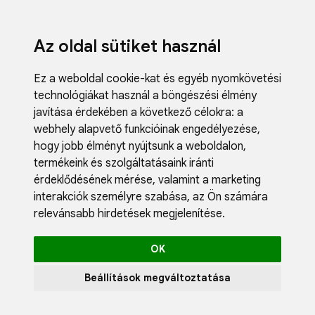
Az oldal sütiket használ
Ez a weboldal cookie-kat és egyéb nyomkövetési
technológiákat használ a böngészési élmény
javítása érdekében a következő célokra:
a
webhely alapvető funkcióinak engedélyezése
,
Fodrászci
hogy jobb élményt nyújtsunk a weboldalon
,
Műköröm
termékeink és szolgáltatásaink iránti
Műszempi
érdeklődésének mérése, valamint a marketing
Kozmetik
interakciók személyre szabása
,
az Ön számára
Akciók
relevánsabb hirdetések megjelenítése
.
Újdonság
Blog
OK
Katalógus
Profil
Beállítások megváltoztatása
0