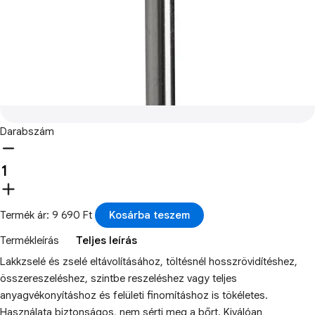
Darabszám
Termék ár: 9 690 Ft
Kosárba teszem
Termékleírás
Teljes leírás
Lakkzselé és zselé eltávolításához, töltésnél hosszrövidítéshez,
összereszeléshez, szintbe reszeléshez vagy teljes
anyagvékonyításhoz és felületi finomításhoz is tökéletes.
Használata biztonságos, nem sérti meg a bőrt. Kiválóan