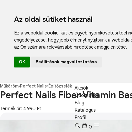
Az oldal sütiket használ
Ez a weboldal cookie-kat és egyéb nyomkövetési techno
engedélyezése
,
hogy jobb élményt nyújtsunk a weboldal
az Ön számára relevánsabb hirdetések megjelenítése
.
Fodrászcikk
OK
Beállítások megváltoztatása
Műköröm
Műszempilla
Kozmetikum
Műköröm
›
Perfect Nails
›
Építőzselék
Akciók
Perfect Nails Fiber Vitamin B
Újdonságok
Blog
Termék ár: 4 990 Ft
Katalógus
Profil
0