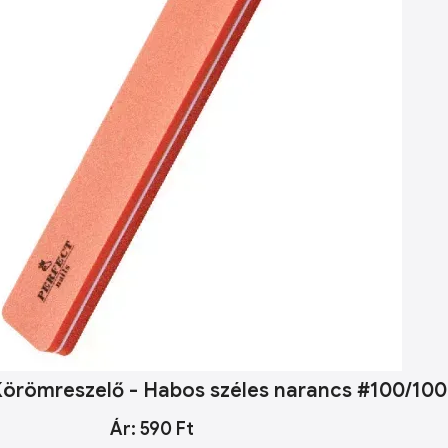
Körömreszelő - Habos széles narancs #100/100
Ár: 590 Ft