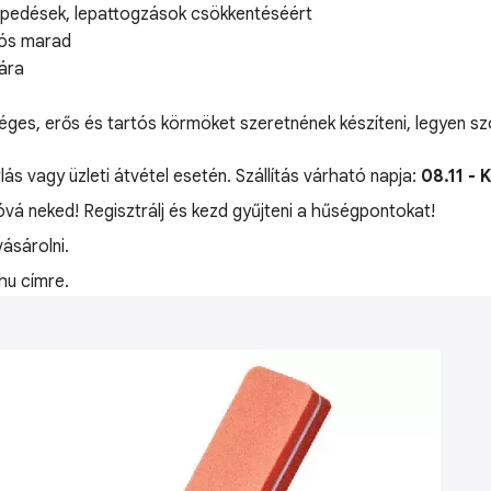
repedések, lepattogzások csökkentéséért
tós marad
ára
séges, erős és tartós körmöket szeretnének készíteni, legyen s
lás vagy üzleti átvétel esetén. Szállítás várható napja:
08.11 - 
jóvá neked! Regisztrálj és kezd gyűjteni a hűségpontokat!
ásárolni.
hu címre.