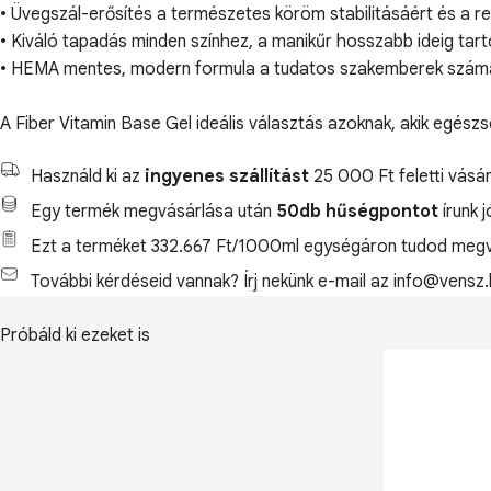
• Üvegszál-erősítés a természetes köröm stabilitásáért és a 
• Kiváló tapadás minden színhez, a manikűr hosszabb ideig tar
• HEMA mentes, modern formula a tudatos szakemberek szám
A Fiber Vitamin Base Gel ideális választás azoknak, akik egész
Használd ki az
ingyenes szállítást
25 000 Ft feletti vásár
Egy termék megvásárlása után
50db hűségpontot
írunk 
Ezt a terméket 332.667 Ft/1000ml egységáron tudod megv
További kérdéseid vannak? Írj nekünk e-mail az info@vensz.
Próbáld ki ezeket is