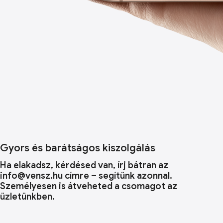
Gyors és barátságos kiszolgálás
Ha elakadsz, kérdésed van, írj bátran az
info@vensz.hu címre – segítünk azonnal.
Személyesen is átveheted a csomagot az
üzletünkben.