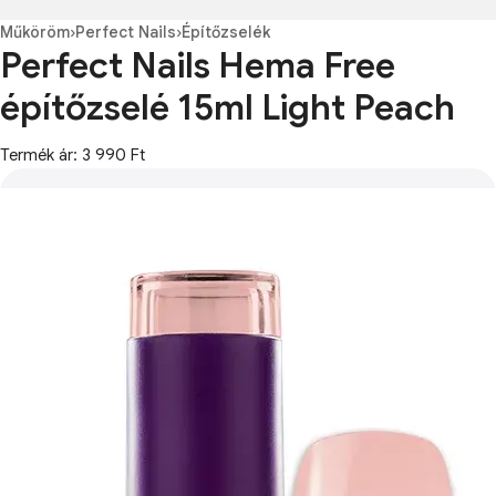
Műköröm
›
Perfect Nails
›
Építőzselék
Perfect Nails Hema Free
építőzselé 15ml Light Peach
Termék ár: 3 990 Ft