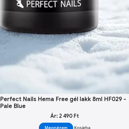
Perfect Nails Hema Free gél lakk 8ml HF029 -
Pale Blue
Ár: 2 490 Ft
Megnézem
Kosárba