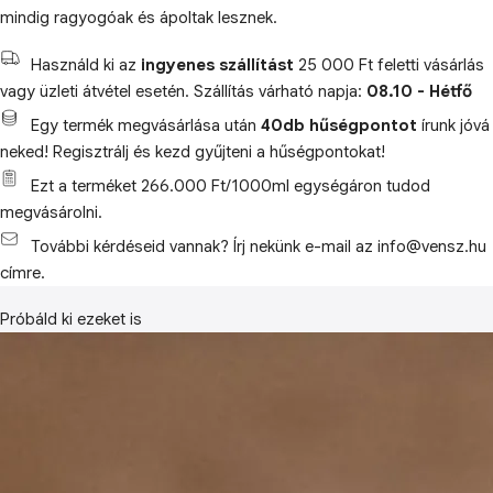
mindig ragyogóak és ápoltak lesznek.
Használd ki az
ingyenes szállítást
25 000 Ft feletti vásárlás
vagy üzleti átvétel esetén. Szállítás várható napja:
08.10 - Hétfő
Egy termék megvásárlása után
40db hűségpontot
írunk jóvá
neked! Regisztrálj és kezd gyűjteni a hűségpontokat!
Ezt a terméket 266.000 Ft/1000ml egységáron tudod
megvásárolni.
További kérdéseid vannak? Írj nekünk e-mail az info@vensz.hu
címre.
Próbáld ki ezeket is