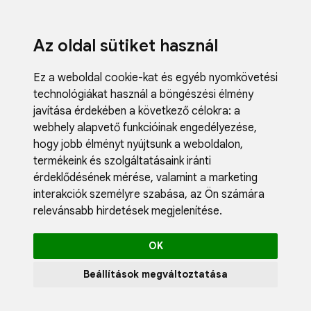
Az oldal sütiket használ
Ez a weboldal cookie-kat és egyéb nyomkövetési
technológiákat használ a böngészési élmény
javítása érdekében a következő célokra:
a
webhely alapvető funkcióinak engedélyezése
,
Fodrászci
hogy jobb élményt nyújtsunk a weboldalon
,
Műköröm
termékeink és szolgáltatásaink iránti
Műszempi
érdeklődésének mérése, valamint a marketing
Kozmetik
interakciók személyre szabása
,
az Ön számára
Akciók
relevánsabb hirdetések megjelenítése
.
Újdonság
Blog
OK
Katalógus
Profil
Beállítások megváltoztatása
0