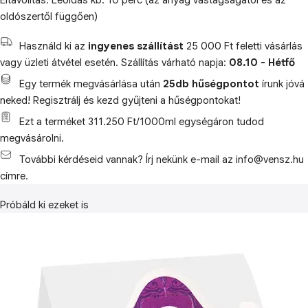
Eltávolítás: Leoldás kb. 10 perc (az anyag vastagságától és az
oldószertől függően)
Használd ki az
ingyenes szállítást
25 000 Ft feletti vásárlás
vagy üzleti átvétel esetén. Szállítás várható napja:
08.10 - Hétfő
Egy termék megvásárlása után
25db hűségpontot
írunk jóvá
neked! Regisztrálj és kezd gyűjteni a hűségpontokat!
Ezt a terméket 311.250 Ft/1000ml egységáron tudod
megvásárolni.
További kérdéseid vannak? Írj nekünk e-mail az info@vensz.hu
címre.
Próbáld ki ezeket is