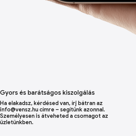
Gyors és barátságos kiszolgálás
Ha elakadsz, kérdésed van, írj bátran az
info@vensz.hu címre – segítünk azonnal.
Személyesen is átveheted a csomagot az
üzletünkben.