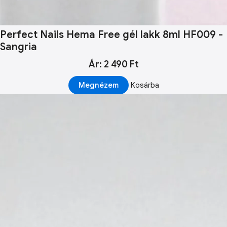
Perfect Nails Hema Free gél lakk 8ml HF009 -
Sangria
Ár: 2 490 Ft
Megnézem
Kosárba