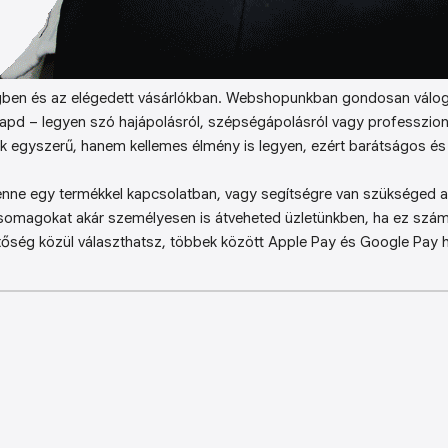
ben és az elégedett vásárlókban. Webshopunkban gondosan válog
kapd – legyen szó hajápolásról, szépségápolásról vagy professzion
k egyszerű, hanem kellemes élmény is legyen, ezért barátságos és 
enne egy termékkel kapcsolatban, vagy segítségre van szükséged a 
somagokat akár személyesen is átveheted üzletünkben, ha ez sz
őség közül választhatsz, többek között Apple Pay és Google Pay ha