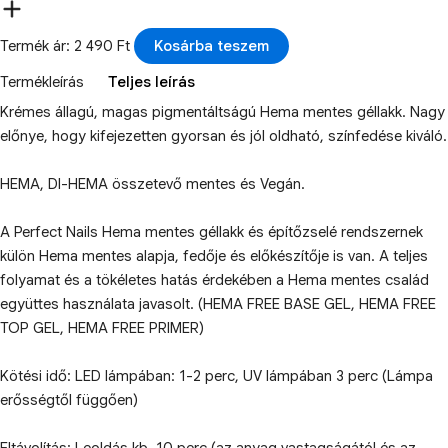
Termék ár: 2 490 Ft
Kosárba teszem
Termékleírás
Teljes leírás
Krémes állagú, magas pigmentáltságú Hema mentes géllakk. Nagy
előnye, hogy kifejezetten gyorsan és jól oldható, színfedése kiváló.
HEMA, DI-HEMA összetevő mentes és Vegán.
A Perfect Nails Hema mentes géllakk és építőzselé rendszernek
külön Hema mentes alapja, fedője és előkészítője is van. A teljes
folyamat és a tökéletes hatás érdekében a Hema mentes család
együttes használata javasolt. (HEMA FREE BASE GEL, HEMA FREE
TOP GEL, HEMA FREE PRIMER)
Kötési idő: LED lámpában: 1-2 perc, UV lámpában 3 perc (Lámpa
erősségtől függően)