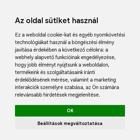
Az oldal sütiket használ
Ez a weboldal cookie-kat és egyéb nyomkövetési
technológiákat használ a böngészési élmény
javítása érdekében a következő célokra:
a
webhely alapvető funkcióinak engedélyezése
,
Fodrászci
hogy jobb élményt nyújtsunk a weboldalon
,
Műköröm
termékeink és szolgáltatásaink iránti
Műszempi
érdeklődésének mérése, valamint a marketing
Kozmetik
interakciók személyre szabása
,
az Ön számára
Akciók
relevánsabb hirdetések megjelenítése
.
Újdonság
Blog
OK
Katalógus
Profil
Beállítások megváltoztatása
0