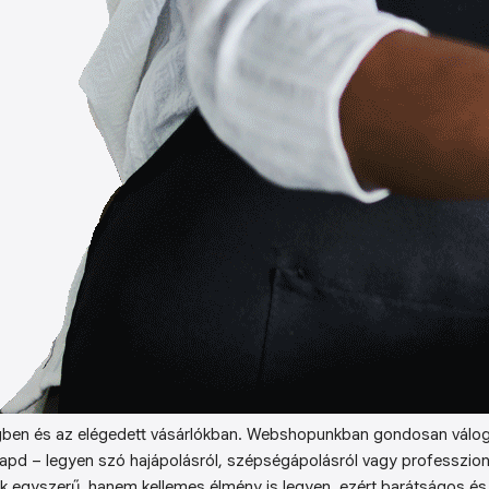
ben és az elégedett vásárlókban. Webshopunkban gondosan válog
kapd – legyen szó hajápolásról, szépségápolásról vagy professzion
k egyszerű, hanem kellemes élmény is legyen, ezért barátságos és 