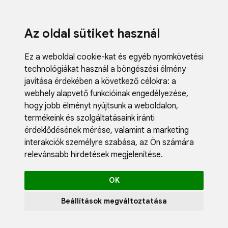
Az oldal sütiket használ
Ez a weboldal cookie-kat és egyéb nyomkövetési
technológiákat használ a böngészési élmény
javítása érdekében a következő célokra:
a
webhely alapvető funkcióinak engedélyezése
,
Fodrászci
hogy jobb élményt nyújtsunk a weboldalon
,
Műköröm
termékeink és szolgáltatásaink iránti
Műszempi
érdeklődésének mérése, valamint a marketing
Kozmetik
interakciók személyre szabása
,
az Ön számára
Akciók
relevánsabb hirdetések megjelenítése
.
Újdonság
Blog
OK
Katalógus
Profil
Beállítások megváltoztatása
0