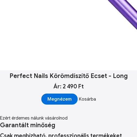
Perfect Nails Körömdíszítő Ecset - Long
Ár: 2 490 Ft
Megnézem
Kosárba
Ezért érdemes nálunk vásárolnod
Garantált minőség
Csak megbízható, professzionális termékeket