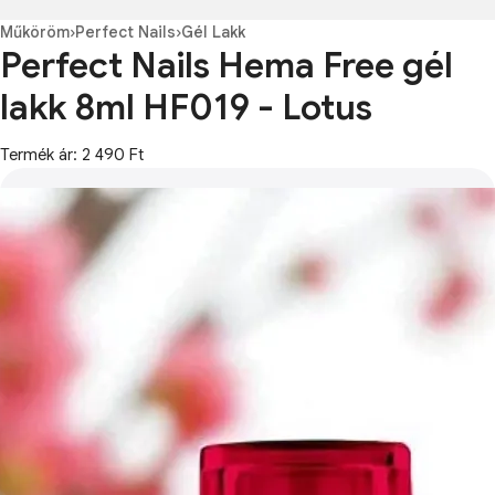
Műköröm
›
Perfect Nails
›
Gél Lakk
Perfect Nails Hema Free gél
lakk 8ml HF019 - Lotus
Termék ár: 2 490 Ft