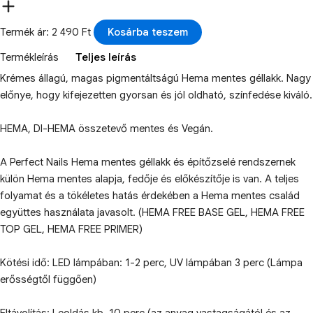
Termék ár: 2 490 Ft
Kosárba teszem
Termékleírás
Teljes leírás
Krémes állagú, magas pigmentáltságú Hema mentes géllakk. Nagy
előnye, hogy kifejezetten gyorsan és jól oldható, színfedése kiváló.
HEMA, DI-HEMA összetevő mentes és Vegán.
A Perfect Nails Hema mentes géllakk és építőzselé rendszernek
külön Hema mentes alapja, fedője és előkészítője is van. A teljes
folyamat és a tökéletes hatás érdekében a Hema mentes család
együttes használata javasolt. (HEMA FREE BASE GEL, HEMA FREE
TOP GEL, HEMA FREE PRIMER)
Kötési idő: LED lámpában: 1-2 perc, UV lámpában 3 perc (Lámpa
erősségtől függően)