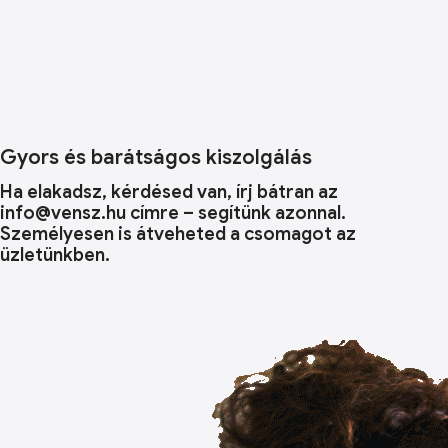
Gyors és barátságos kiszolgálás
Ha elakadsz, kérdésed van, írj bátran az
info@vensz.hu címre – segítünk azonnal.
Személyesen is átveheted a csomagot az
üzletünkben.