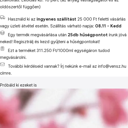
Eltávolítás: Leoldás kb. 10 perc (az anyag vastagságától és az
oldószertől függően)
Használd ki az
ingyenes szállítást
25 000 Ft feletti vásárlás
vagy üzleti átvétel esetén. Szállítás várható napja:
08.11 - Kedd
Egy termék megvásárlása után
25db hűségpontot
írunk jóvá
neked! Regisztrálj és kezd gyűjteni a hűségpontokat!
Ezt a terméket 311.250 Ft/1000ml egységáron tudod
megvásárolni.
További kérdéseid vannak? Írj nekünk e-mail az info@vensz.hu
címre.
Próbáld ki ezeket is