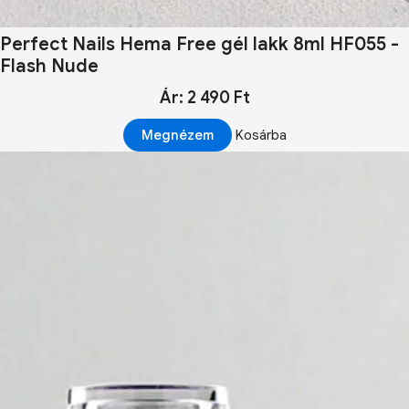
Perfect Nails Hema Free gél lakk 8ml HF055 -
Flash Nude
Ár: 2 490 Ft
Megnézem
Kosárba