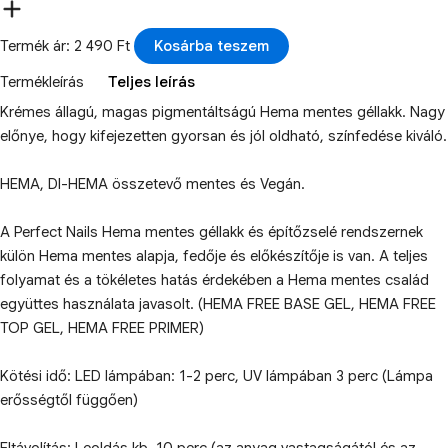
Termék ár: 2 490 Ft
Kosárba teszem
Termékleírás
Teljes leírás
Krémes állagú, magas pigmentáltságú Hema mentes géllakk. Nagy
előnye, hogy kifejezetten gyorsan és jól oldható, színfedése kiváló.
HEMA, DI-HEMA összetevő mentes és Vegán.
A Perfect Nails Hema mentes géllakk és építőzselé rendszernek
külön Hema mentes alapja, fedője és előkészítője is van. A teljes
folyamat és a tökéletes hatás érdekében a Hema mentes család
együttes használata javasolt. (HEMA FREE BASE GEL, HEMA FREE
TOP GEL, HEMA FREE PRIMER)
Kötési idő: LED lámpában: 1-2 perc, UV lámpában 3 perc (Lámpa
erősségtől függően)