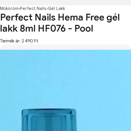
Műköröm
›
Perfect Nails
›
Gél Lakk
Perfect Nails Hema Free gél
lakk 8ml HF076 - Pool
Termék ár: 2 490 Ft