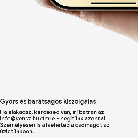
Gyors és barátságos kiszolgálás
Ha elakadsz, kérdésed van, írj bátran az
info@vensz.hu címre – segítünk azonnal.
Személyesen is átveheted a csomagot az
üzletünkben.