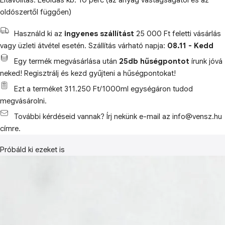
Eltávolítás: Leoldás kb. 10 perc (az anyag vastagságától és az
oldószertől függően)
Használd ki az
ingyenes szállítást
25 000 Ft feletti vásárlás
vagy üzleti átvétel esetén. Szállítás várható napja:
08.11 - Kedd
Egy termék megvásárlása után
25db hűségpontot
írunk jóvá
neked! Regisztrálj és kezd gyűjteni a hűségpontokat!
Ezt a terméket 311.250 Ft/1000ml egységáron tudod
megvásárolni.
További kérdéseid vannak? Írj nekünk e-mail az info@vensz.hu
címre.
Próbáld ki ezeket is