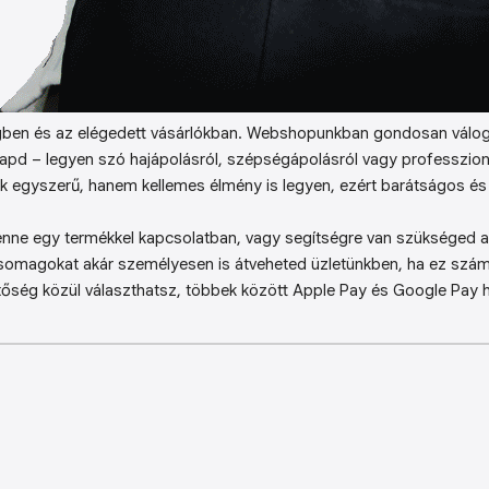
ben és az elégedett vásárlókban. Webshopunkban gondosan válog
kapd – legyen szó hajápolásról, szépségápolásról vagy professzion
k egyszerű, hanem kellemes élmény is legyen, ezért barátságos és 
enne egy termékkel kapcsolatban, vagy segítségre van szükséged a 
somagokat akár személyesen is átveheted üzletünkben, ha ez sz
őség közül választhatsz, többek között Apple Pay és Google Pay ha