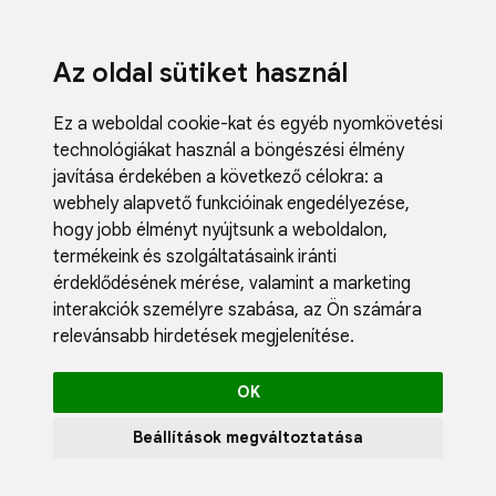
Az oldal sütiket használ
Ez a weboldal cookie-kat és egyéb nyomkövetési
technológiákat használ a böngészési élmény
javítása érdekében a következő célokra:
a
webhely alapvető funkcióinak engedélyezése
,
Fodrászci
hogy jobb élményt nyújtsunk a weboldalon
,
Műköröm
termékeink és szolgáltatásaink iránti
Műszempi
érdeklődésének mérése, valamint a marketing
Kozmetik
interakciók személyre szabása
,
az Ön számára
Akciók
relevánsabb hirdetések megjelenítése
.
Újdonság
Blog
OK
Katalógus
Profil
Beállítások megváltoztatása
0