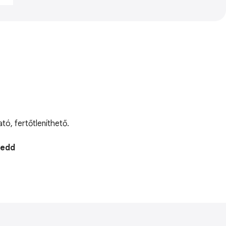
ó, fertőtleníthető.
Kedd