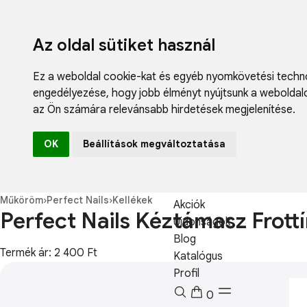
Az oldal sütiket használ
Ez a weboldal cookie-kat és egyéb nyomkövetési techno
engedélyezése
,
hogy jobb élményt nyújtsunk a weboldal
az Ön számára relevánsabb hirdetések megjelenítése
.
Fodrászcikk
OK
Beállítások megváltoztatása
Műköröm
Műszempilla
Kozmetikum
Műköröm
›
Perfect Nails
›
Kellékek
Akciók
Perfect Nails Kéztámasz Frottír
Újdonságok
Blog
Termék ár: 2 400 Ft
Katalógus
Profil
0