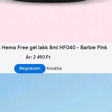
s Hema Free gél lakk 8ml HF040 - Barbie Pink
Ár: 2 490 Ft
Megnézem
Kosárba