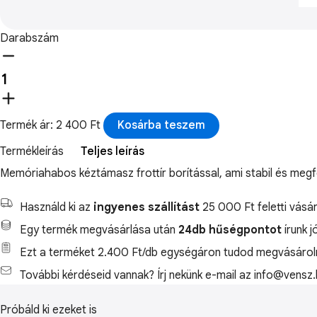
Darabszám
Termék ár: 2 400 Ft
Kosárba teszem
Termékleírás
Teljes leírás
Memóriahabos kéztámasz frottír borítással, ami stabil és meg
Használd ki az
ingyenes szállítást
25 000 Ft feletti vásár
Egy termék megvásárlása után
24db hűségpontot
írunk j
Ezt a terméket 2.400 Ft/db egységáron tudod megvásároln
További kérdéseid vannak? Írj nekünk e-mail az info@vensz.
Próbáld ki ezeket is