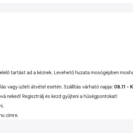
felelő tartást ad a kéznek. Levehető huzata mosógépben moshat
lás vagy üzleti átvétel esetén. Szállítás várható napja:
08.11 - 
óvá neked! Regisztrálj és kezd gyűjteni a hűségpontokat!
i.
hu címre.