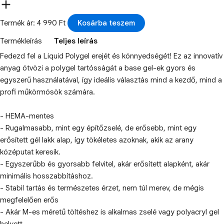
Termék ár: 4 990 Ft
Kosárba teszem
Termékleírás
Teljes leírás
Fedezd fel a Liquid Polygel erejét és könnyedségét! Ez az innovatív
anyag ötvözi a polygel tartósságát a base gel-ek gyors és
egyszerű használatával, így ideális választás mind a kezdő, mind a
profi műkörmösök számára.
- HEMA-mentes
- Rugalmasabb, mint egy építőzselé, de erősebb, mint egy
erősített gél lakk alap, így tökéletes azoknak, akik az arany
középutat keresik.
- Egyszerűbb és gyorsabb felvitel, akár erősített alapként, akár
minimális hosszabbításhoz.
- Stabil tartás és természetes érzet, nem túl merev, de mégis
megfelelően erős
- Akár M-es méretű töltéshez is alkalmas zselé vagy polyacryl gel