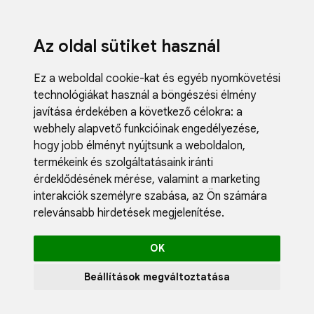
Az oldal sütiket használ
Ez a weboldal cookie-kat és egyéb nyomkövetési
technológiákat használ a böngészési élmény
javítása érdekében a következő célokra:
a
webhely alapvető funkcióinak engedélyezése
,
Fodrászci
hogy jobb élményt nyújtsunk a weboldalon
,
Műköröm
termékeink és szolgáltatásaink iránti
Műszempi
érdeklődésének mérése, valamint a marketing
Kozmetik
interakciók személyre szabása
,
az Ön számára
Akciók
relevánsabb hirdetések megjelenítése
.
Újdonság
Blog
OK
Katalógus
Profil
Beállítások megváltoztatása
0