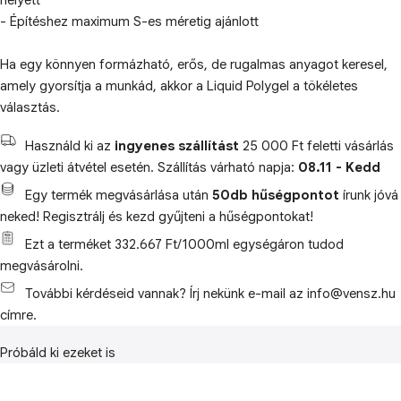
helyett
- Építéshez maximum S-es méretig ajánlott
Ha egy könnyen formázható, erős, de rugalmas anyagot keresel,
amely gyorsítja a munkád, akkor a Liquid Polygel a tökéletes
választás.
Használd ki az
ingyenes szállítást
25 000 Ft feletti vásárlás
vagy üzleti átvétel esetén. Szállítás várható napja:
08.11 - Kedd
Egy termék megvásárlása után
50db hűségpontot
írunk jóvá
neked! Regisztrálj és kezd gyűjteni a hűségpontokat!
Ezt a terméket 332.667 Ft/1000ml egységáron tudod
megvásárolni.
További kérdéseid vannak? Írj nekünk e-mail az info@vensz.hu
címre.
Próbáld ki ezeket is