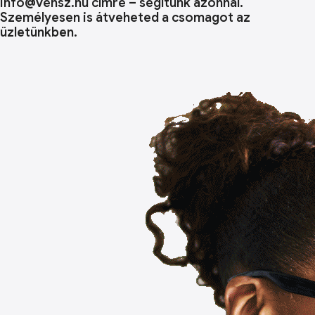
info@vensz.hu címre – segítünk azonnal.
Személyesen is átveheted a csomagot az
üzletünkben.