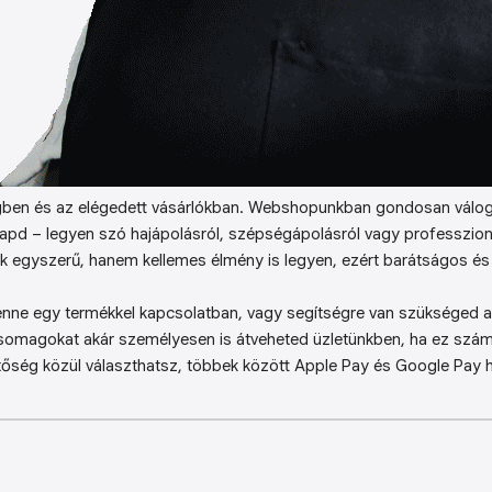
ben és az elégedett vásárlókban. Webshopunkban gondosan válog
kapd – legyen szó hajápolásról, szépségápolásról vagy professzion
k egyszerű, hanem kellemes élmény is legyen, ezért barátságos és 
enne egy termékkel kapcsolatban, vagy segítségre van szükséged a 
somagokat akár személyesen is átveheted üzletünkben, ha ez sz
őség közül választhatsz, többek között Apple Pay és Google Pay ha