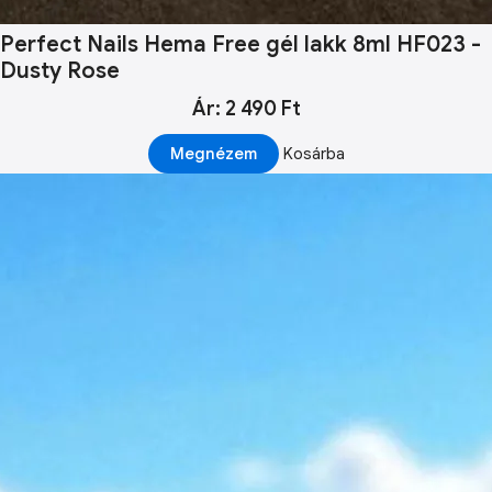
Perfect Nails Hema Free gél lakk 8ml HF023 -
Dusty Rose
Ár: 2 490 Ft
Megnézem
Kosárba