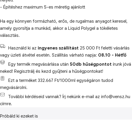
helyett
- Építéshez maximum S-es méretig ajánlott
Ha egy könnyen formázható, erős, de rugalmas anyagot keresel,
amely gyorsítja a munkád, akkor a Liquid Polygel a tökéletes
választás.
Használd ki az
ingyenes szállítást
25 000 Ft feletti vásárlás
vagy üzleti átvétel esetén. Szállítás várható napja:
08.10 - Hétfő
Egy termék megvásárlása után
50db hűségpontot
írunk jóvá
neked! Regisztrálj és kezd gyűjteni a hűségpontokat!
Ezt a terméket 332.667 Ft/1000ml egységáron tudod
megvásárolni.
További kérdéseid vannak? Írj nekünk e-mail az info@vensz.hu
címre.
Próbáld ki ezeket is