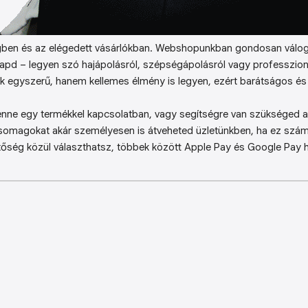
ben és az elégedett vásárlókban. Webshopunkban gondosan válog
kapd – legyen szó hajápolásról, szépségápolásról vagy professzion
k egyszerű, hanem kellemes élmény is legyen, ezért barátságos és 
enne egy termékkel kapcsolatban, vagy segítségre van szükséged a 
somagokat akár személyesen is átveheted üzletünkben, ha ez sz
őség közül választhatsz, többek között Apple Pay és Google Pay ha