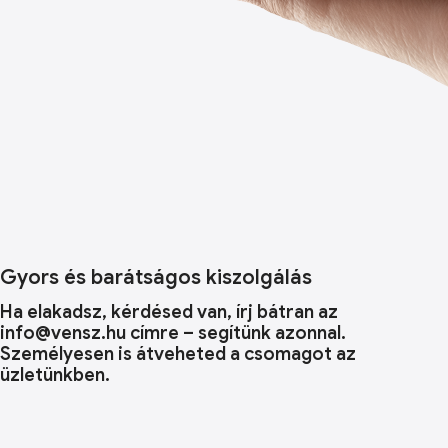
Gyors és barátságos kiszolgálás
Ha elakadsz, kérdésed van, írj bátran az
info@vensz.hu címre – segítünk azonnal.
Személyesen is átveheted a csomagot az
üzletünkben.