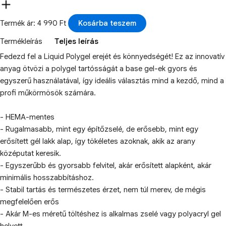
Termék ár: 4 990 Ft
Kosárba teszem
Termékleírás
Teljes leírás
Fedezd fel a Liquid Polygel erejét és könnyedségét! Ez az innovatív
anyag ötvözi a polygel tartósságát a base gel-ek gyors és
egyszerű használatával, így ideális választás mind a kezdő, mind a
profi műkörmösök számára.
- HEMA-mentes
- Rugalmasabb, mint egy építőzselé, de erősebb, mint egy
erősített gél lakk alap, így tökéletes azoknak, akik az arany
középutat keresik.
- Egyszerűbb és gyorsabb felvitel, akár erősített alapként, akár
minimális hosszabbításhoz.
- Stabil tartás és természetes érzet, nem túl merev, de mégis
megfelelően erős
- Akár M-es méretű töltéshez is alkalmas zselé vagy polyacryl gel