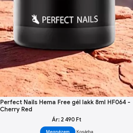
Perfect Nails Hema Free gél lakk 8ml HF064 -
Cherry Red
Ár: 2 490 Ft
Megnézem
Kosárba