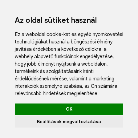
Az oldal sütiket használ
Ez a weboldal cookie-kat és egyéb nyomkövetési
technológiákat használ a böngészési élmény
javítása érdekében a következő célokra:
a
webhely alapvető funkcióinak engedélyezése
,
Fodrászci
hogy jobb élményt nyújtsunk a weboldalon
,
Műköröm
termékeink és szolgáltatásaink iránti
Műszempi
érdeklődésének mérése, valamint a marketing
Kozmetik
interakciók személyre szabása
,
az Ön számára
Akciók
relevánsabb hirdetések megjelenítése
.
Újdonság
Blog
OK
Katalógus
Profil
Beállítások megváltoztatása
0