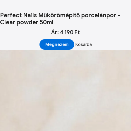
Perfect Nails Műkörömépítő porcelánpor -
Clear powder 50ml
Ár: 4 190 Ft
Megnézem
Kosárba