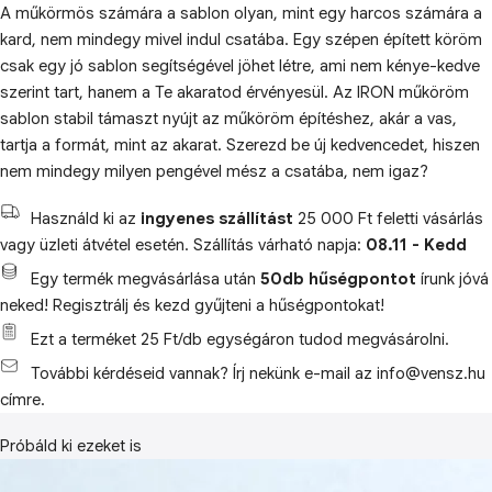
A műkörmös számára a sablon olyan, mint egy harcos számára a
kard, nem mindegy mivel indul csatába. Egy szépen épített köröm
csak egy jó sablon segítségével jöhet létre, ami nem kénye-kedve
szerint tart, hanem a Te akaratod érvényesül. Az IRON műköröm
sablon stabil támaszt nyújt az műköröm építéshez, akár a vas,
tartja a formát, mint az akarat. Szerezd be új kedvencedet, hiszen
nem mindegy milyen pengével mész a csatába, nem igaz?
Használd ki az
ingyenes szállítást
25 000 Ft feletti vásárlás
vagy üzleti átvétel esetén. Szállítás várható napja:
08.11 - Kedd
Egy termék megvásárlása után
50db hűségpontot
írunk jóvá
neked! Regisztrálj és kezd gyűjteni a hűségpontokat!
Ezt a terméket 25 Ft/db egységáron tudod megvásárolni.
További kérdéseid vannak? Írj nekünk e-mail az info@vensz.hu
címre.
Próbáld ki ezeket is