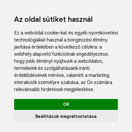
Az oldal sütiket használ
Ez a weboldal cookie-kat és egyéb nyomkövetési
technológiákat használ a böngészési élmény
javítása érdekében a következő célokra:
a
webhely alapvető funkcióinak engedélyezése
,
Fodrászci
hogy jobb élményt nyújtsunk a weboldalon
,
Műköröm
termékeink és szolgáltatásaink iránti
Műszempi
érdeklődésének mérése, valamint a marketing
Kozmetik
interakciók személyre szabása
,
az Ön számára
Akciók
relevánsabb hirdetések megjelenítése
.
Újdonság
Blog
OK
Katalógus
Profil
Beállítások megváltoztatása
0