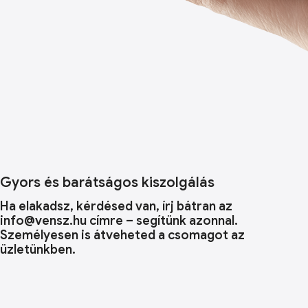
Gyors és barátságos kiszolgálás
Ha elakadsz, kérdésed van, írj bátran az
info@vensz.hu címre – segítünk azonnal.
Személyesen is átveheted a csomagot az
üzletünkben.