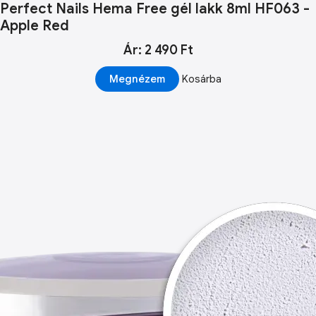
Perfect Nails Hema Free gél lakk 8ml HF063 -
Apple Red
Ár: 2 490 Ft
Megnézem
Kosárba