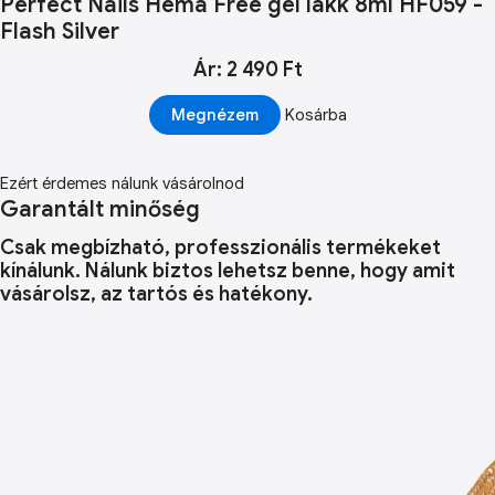
Perfect Nails Hema Free gél lakk 8ml HF059 -
Flash Silver
Ár: 2 490 Ft
Megnézem
Kosárba
Ezért érdemes nálunk vásárolnod
Garantált minőség
Csak megbízható, professzionális termékeket
kínálunk. Nálunk biztos lehetsz benne, hogy amit
vásárolsz, az tartós és hatékony.