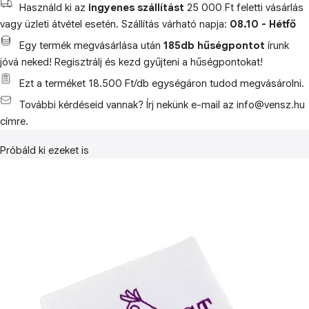
Használd ki az
ingyenes szállítást
25 000 Ft feletti vásárlás
vagy üzleti átvétel esetén. Szállítás várható napja:
08.10 - Hétfő
Egy termék megvásárlása után
185db hűségpontot
írunk
jóvá neked! Regisztrálj és kezd gyűjteni a hűségpontokat!
Ezt a terméket 18.500 Ft/db egységáron tudod megvásárolni.
További kérdéseid vannak? Írj nekünk e-mail az info@vensz.hu
címre.
Próbáld ki ezeket is