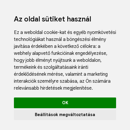
Az oldal sütiket használ
Ez a weboldal cookie-kat és egyéb nyomkövetési
technológiákat használ a böngészési élmény
javítása érdekében a következő célokra:
a
webhely alapvető funkcióinak engedélyezése
,
Fodrászci
hogy jobb élményt nyújtsunk a weboldalon
,
Műköröm
termékeink és szolgáltatásaink iránti
Műszempi
érdeklődésének mérése, valamint a marketing
Kozmetik
interakciók személyre szabása
,
az Ön számára
Akciók
relevánsabb hirdetések megjelenítése
.
Újdonság
Blog
OK
Katalógus
Profil
Beállítások megváltoztatása
0