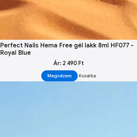
Perfect Nails Hema Free gél lakk 8ml HF077 -
Royal Blue
Ár: 2 490 Ft
Megnézem
Kosárba