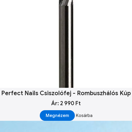
Perfect Nails Csiszolófej - Rombuszhálós Kúp
Ár: 2 990 Ft
Megnézem
Kosárba