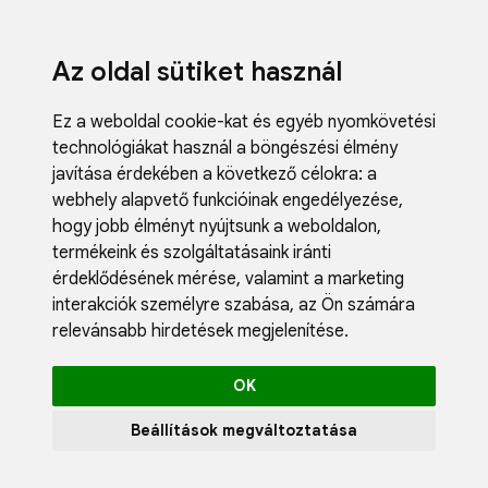
Az oldal sütiket használ
Ez a weboldal cookie-kat és egyéb nyomkövetési
technológiákat használ a böngészési élmény
javítása érdekében a következő célokra:
a
webhely alapvető funkcióinak engedélyezése
,
Fodrászci
hogy jobb élményt nyújtsunk a weboldalon
,
Műköröm
termékeink és szolgáltatásaink iránti
Műszempi
érdeklődésének mérése, valamint a marketing
Kozmetik
interakciók személyre szabása
,
az Ön számára
Akciók
relevánsabb hirdetések megjelenítése
.
Újdonság
Blog
OK
Katalógus
Profil
Beállítások megváltoztatása
0