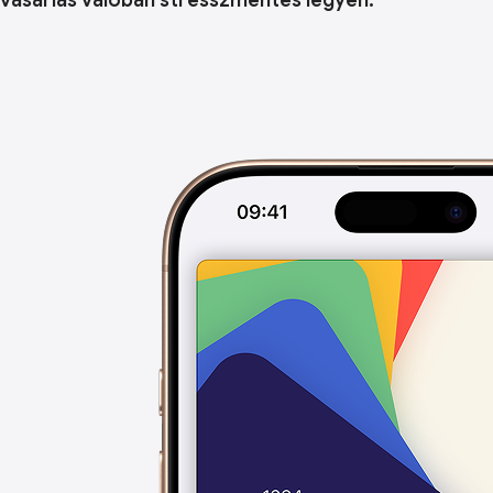
vásárlás valóban stresszmentes legyen.