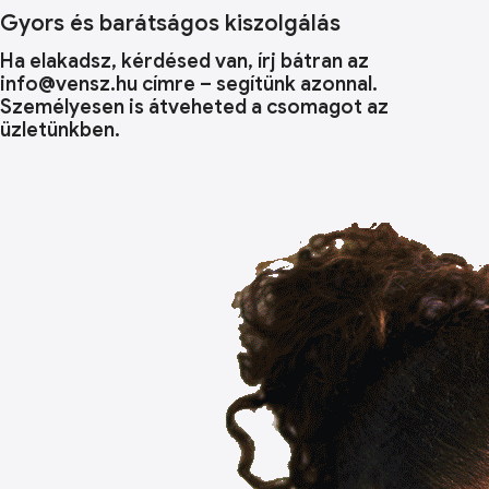
Gyors és barátságos kiszolgálás
Ha elakadsz, kérdésed van, írj bátran az
info@vensz.hu címre – segítünk azonnal.
Személyesen is átveheted a csomagot az
üzletünkben.