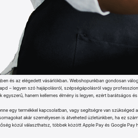
ben és az elégedett vásárlókban. Webshopunkban gondosan válog
kapd – legyen szó hajápolásról, szépségápolásról vagy professzion
k egyszerű, hanem kellemes élmény is legyen, ezért barátságos és 
enne egy termékkel kapcsolatban, vagy segítségre van szükséged a 
somagokat akár személyesen is átveheted üzletünkben, ha ez sz
őség közül választhatsz, többek között Apple Pay és Google Pay ha