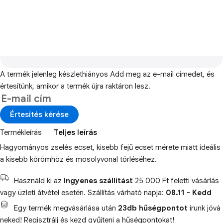
A termék jelenleg készlethiányos
Add meg az e-mail címedet, és
értesítünk, amikor a termék újra raktáron lesz.
Értesítés kérése
Termékleírás
Teljes leírás
Hagyományos zselés ecset, kisebb fejű ecset mérete miatt ideális
a kisebb körömhöz és mosolyvonal törléséhez.
Használd ki az
ingyenes szállítást
25 000 Ft feletti vásárlás
vagy üzleti átvétel esetén. Szállítás várható napja:
08.11 - Kedd
Egy termék megvásárlása után
23db hűségpontot
írunk jóvá
neked! Regisztrálj és kezd gyűjteni a hűségpontokat!