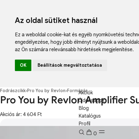
Az oldal sütiket használ
Ez a weboldal cookie-kat és egyéb nyomkövetési techno
engedélyezése
,
hogy jobb élményt nyújtsunk a weboldal
az Ön számára relevánsabb hirdetések megjelenítése
.
Fodrászcikk
OK
Beállítások megváltoztatása
Műköröm
Műszempilla
Kozmetikum
Fodrászcikk
›
Pro You by Revlon
›
Formázás
Akciók
Pro You by Revlon Amplifier 
Újdonságok
Blog
Akciós ár: 4 604 Ft
Katalógus
Profil
0