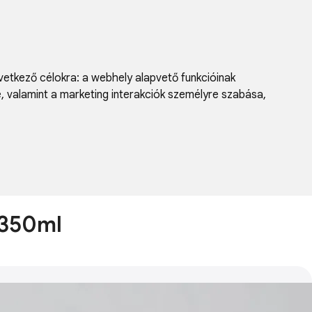
vetkező célokra:
a webhely alapvető funkcióinak
e, valamint a marketing interakciók személyre szabása
,
 350ml