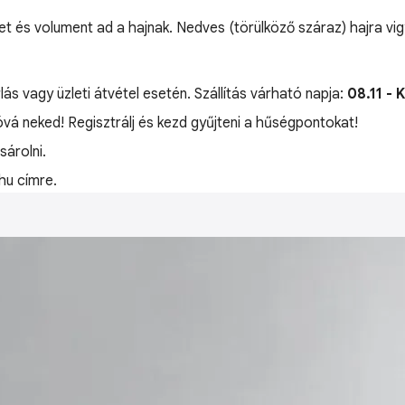
et és volument ad a hajnak. Nedves (törülköző száraz) hajra vi
lás vagy üzleti átvétel esetén. Szállítás várható napja:
08.11 - 
jóvá neked! Regisztrálj és kezd gyűjteni a hűségpontokat!
árolni.
hu címre.