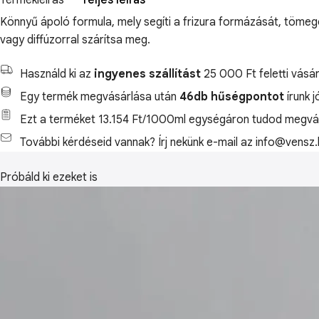
Termékleírás
Teljes leírás
Könnyű ápoló formula, mely segíti a frizura formázását, tömeg
vagy diffúzorral szárítsa meg.
Használd ki az
ingyenes szállítást
25 000 Ft feletti vásár
Egy termék megvásárlása után
46db hűségpontot
írunk 
Ezt a terméket 13.154 Ft/1000ml egységáron tudod megvás
További kérdéseid vannak? Írj nekünk e-mail az info@vensz.
Próbáld ki ezeket is