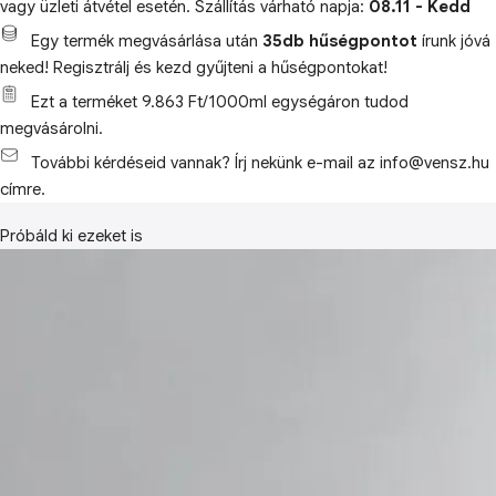
vagy üzleti átvétel esetén. Szállítás várható napja:
08.11 - Kedd
Egy termék megvásárlása után
35db hűségpontot
írunk jóvá
neked! Regisztrálj és kezd gyűjteni a hűségpontokat!
Ezt a terméket 9.863 Ft/1000ml egységáron tudod
megvásárolni.
További kérdéseid vannak? Írj nekünk e-mail az info@vensz.hu
címre.
Próbáld ki ezeket is