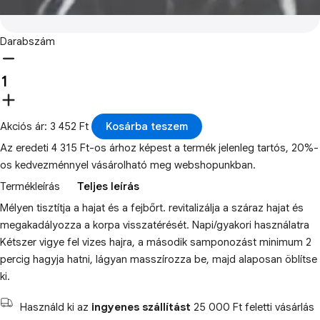
Darabszám
Akciós ár: 3 452 Ft
Kosárba teszem
Az eredeti 4 315 Ft-os árhoz képest a termék jelenleg tartós, 20%-
os kedvezménnyel vásárolható meg webshopunkban.
Termékleírás
Teljes leírás
Mélyen tisztítja a hajat és a fejbőrt. revitalizálja a száraz hajat és
megakadályozza a korpa visszatérését. Napi/gyakori használatra
Kétszer vigye fel vizes hajra, a második samponozást minimum 2
percig hagyja hatni, lágyan masszírozza be, majd alaposan öblítse
ki.
Használd ki az
ingyenes szállítást
25 000 Ft feletti vásárlás