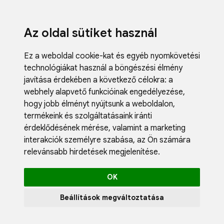
Az oldal sütiket használ
Ez a weboldal cookie-kat és egyéb nyomkövetési
technológiákat használ a böngészési élmény
javítása érdekében a következő célokra:
a
webhely alapvető funkcióinak engedélyezése
,
Fodrászci
hogy jobb élményt nyújtsunk a weboldalon
,
Műköröm
termékeink és szolgáltatásaink iránti
Műszempi
érdeklődésének mérése, valamint a marketing
Kozmetik
interakciók személyre szabása
,
az Ön számára
Akciók
relevánsabb hirdetések megjelenítése
.
Újdonság
Blog
OK
Katalógus
Profil
Beállítások megváltoztatása
0