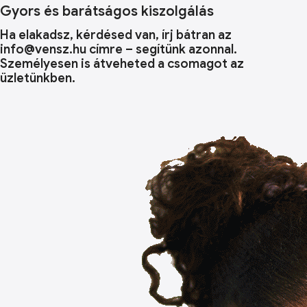
Gyors és barátságos kiszolgálás
Ha elakadsz, kérdésed van, írj bátran az
info@vensz.hu címre – segítünk azonnal.
Személyesen is átveheted a csomagot az
üzletünkben.