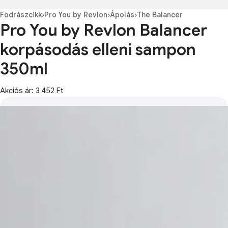
Fodrászcikk
›
Pro You by Revlon
›
Ápolás
›
The Balancer
Pro You by Revlon Balancer
korpásodás elleni sampon
350ml
Akciós ár: 3 452 Ft