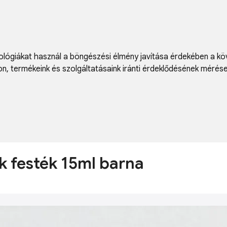
lógiákat használ a böngészési élmény javítása érdekében a kö
on
,
termékeink és szolgáltatásaink iránti érdeklődésének mérés
ök festék 15ml barna