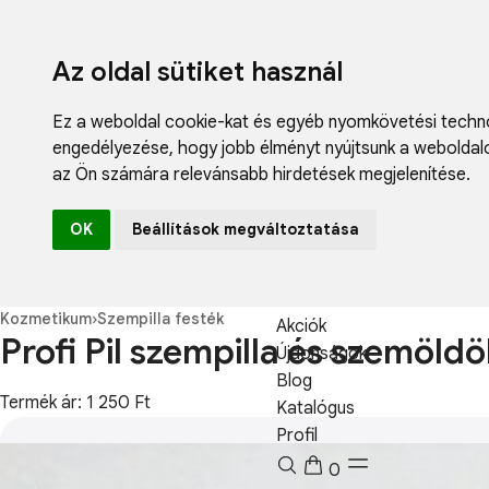
Az oldal sütiket használ
Ez a weboldal cookie-kat és egyéb nyomkövetési techno
engedélyezése
,
hogy jobb élményt nyújtsunk a weboldal
az Ön számára relevánsabb hirdetések megjelenítése
.
Fodrászcikk
OK
Beállítások megváltoztatása
Műköröm
Műszempilla
Kozmetikum
Kozmetikum
›
Szempilla festék
Akciók
Profi Pil szempilla és szemöld
Újdonságok
Blog
Termék ár: 1 250 Ft
Katalógus
Profil
0