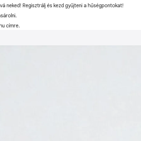
óvá neked! Regisztrálj és kezd gyűjteni a hűségpontokat!
árolni.
hu címre.