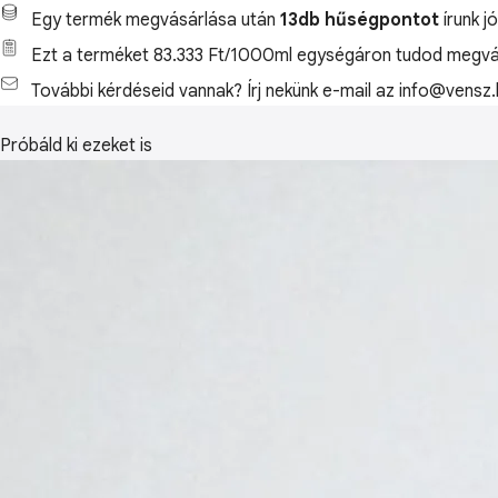
Egy termék megvásárlása után
13db hűségpontot
írunk j
Ezt a terméket 83.333 Ft/1000ml egységáron tudod megvás
További kérdéseid vannak? Írj nekünk e-mail az info@vensz.
Próbáld ki ezeket is