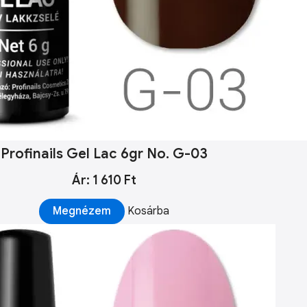
Profinails Gel Lac 6gr No. G-03
Ár: 1 610 Ft
Megnézem
Kosárba