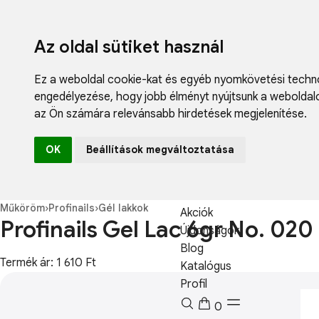
Az oldal sütiket használ
Ez a weboldal cookie-kat és egyéb nyomkövetési techno
engedélyezése
,
hogy jobb élményt nyújtsunk a weboldal
az Ön számára relevánsabb hirdetések megjelenítése
.
Fodrászcikk
OK
Beállítások megváltoztatása
Műköröm
Műszempilla
Kozmetikum
Műköröm
›
Profinails
›
Gél lakkok
Akciók
Profinails Gel Lac 6gr No. 020
Újdonságok
Blog
Termék ár: 1 610 Ft
Katalógus
Profil
0