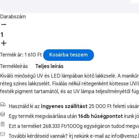
Darabszám
Termék ár: 1 610 Ft
Kosárba teszem
Termékleírás
Teljes leírás
Kiváló minőségű UV és LED lámpában kötő lakkzselé. A manikűröz
réteg színes lakkzselét. Fixálás nélkül rétegenként köttesse U
festék pigment tartamától, és az UV lámpa teljesítményétől fü
Használd ki az
ingyenes szállítást
25 000 Ft feletti vásár
Egy termék megvásárlása után
16db hűségpontot
írunk j
Ezt a terméket 268.333 Ft/1000g egységáron tudod megvá
További kérdéseid vannak? Írj nekünk e-mail az info@vensz.