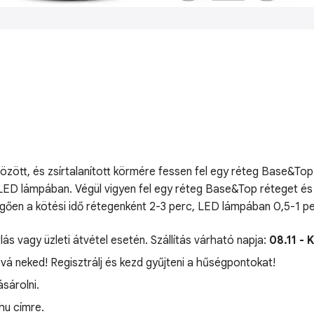
ött, és zsírtalanított körmére fessen fel egy réteg Base&Top a
V/LED lámpában. Végül vigyen fel egy réteg Base&Top réteget és 
ggően a kötési idő rétegenként 2-3 perc, LED lámpában 0,5-1 pe
lás vagy üzleti átvétel esetén. Szállítás várható napja:
08.11 - 
óvá neked! Regisztrálj és kezd gyűjteni a hűségpontokat!
sárolni.
hu címre.