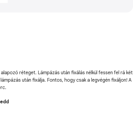
lapozó réteget. Lámpázás után fixálás nélkül fessen fel rá két
lámpázás után fixálja. Fontos, hogy csak a legvégén fixáljon! A
rc.
Kedd