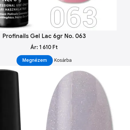
Profinails Gel Lac 6gr No. 063
Ár: 1 610 Ft
Megnézem
Kosárba