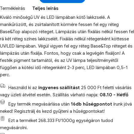
Termékleírás
Teljes leírás
Kiváló minőségű UV és LED lámpában kötő lakkzselé. A
manikűrözött, és zsírtalanított körmére fessen fel egy réteg
Base&Top alapozó réteget. Lámpázás után fixálás nélkül fessen fel
rá két réteg színes lakkzselét. Fixálás nélkül rétegenként köttesse
UV/LED lámpában. Végül vigyen fel egy réteg Base&Top réteget és
lámpázás után fixálja. Fontos, hogy csak a legvégén fixáljon! A
festék pigment tartamától, és az UV lámpa teljesítményétől
függően a kötési idő rétegenként 2-3 perc, LED lámpában 0,5-1
perc.
Használd ki az
ingyenes szállítást
25 000 Ft feletti vásárlás
vagy üzleti átvétel esetén. Szállítás várható napja:
08.10 - Hétfő
Egy termék megvásárlása után
16db hűségpontot
írunk jóvá
neked! Regisztrálj és kezd gyűjteni a hűségpontokat!
Ezt a terméket 268.333 Ft/1000g egységáron tudod
megvásárolni.