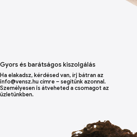
Gyors és barátságos kiszolgálás
Ha elakadsz, kérdésed van, írj bátran az
info@vensz.hu címre – segítünk azonnal.
Személyesen is átveheted a csomagot az
üzletünkben.