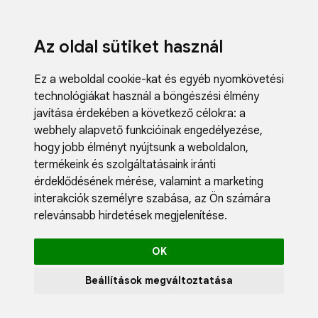
Az oldal sütiket használ
Ez a weboldal cookie-kat és egyéb nyomkövetési
technológiákat használ a böngészési élmény
javítása érdekében a következő célokra:
a
webhely alapvető funkcióinak engedélyezése
,
Fodrászci
hogy jobb élményt nyújtsunk a weboldalon
,
Műköröm
termékeink és szolgáltatásaink iránti
Műszempi
érdeklődésének mérése, valamint a marketing
Kozmetik
interakciók személyre szabása
,
az Ön számára
Akciók
relevánsabb hirdetések megjelenítése
.
Újdonság
Blog
OK
Katalógus
Profil
Beállítások megváltoztatása
0