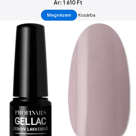
Ár: 1 610 Ft
Megnézem
Kosárba