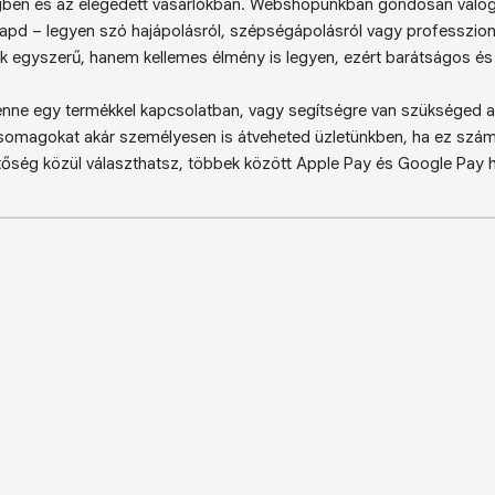
ben és az elégedett vásárlókban. Webshopunkban gondosan válog
kapd – legyen szó hajápolásról, szépségápolásról vagy professzion
k egyszerű, hanem kellemes élmény is legyen, ezért barátságos és 
enne egy termékkel kapcsolatban, vagy segítségre van szükséged a 
somagokat akár személyesen is átveheted üzletünkben, ha ez sz
őség közül választhatsz, többek között Apple Pay és Google Pay ha