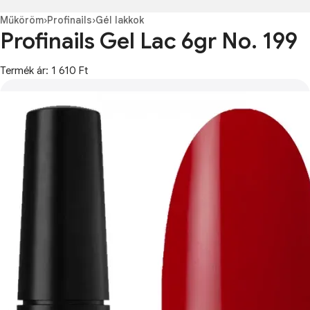
Műköröm
›
Profinails
›
Gél lakkok
Profinails Gel Lac 6gr No. 199
Termék ár: 1 610 Ft