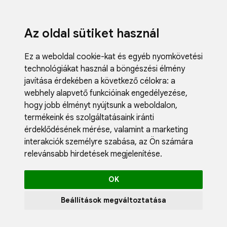
Az oldal sütiket használ
Ez a weboldal cookie-kat és egyéb nyomkövetési
technológiákat használ a böngészési élmény
javítása érdekében a következő célokra:
a
webhely alapvető funkcióinak engedélyezése
,
Fodrászci
hogy jobb élményt nyújtsunk a weboldalon
,
Műköröm
termékeink és szolgáltatásaink iránti
Műszempi
érdeklődésének mérése, valamint a marketing
Kozmetik
interakciók személyre szabása
,
az Ön számára
Akciók
relevánsabb hirdetések megjelenítése
.
Újdonság
Blog
OK
Katalógus
Profil
Beállítások megváltoztatása
0