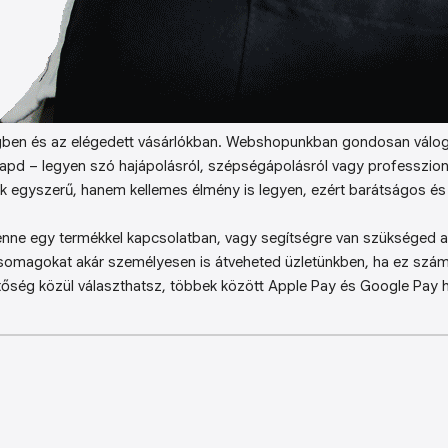
ben és az elégedett vásárlókban. Webshopunkban gondosan válog
kapd – legyen szó hajápolásról, szépségápolásról vagy professzion
k egyszerű, hanem kellemes élmény is legyen, ezért barátságos és 
enne egy termékkel kapcsolatban, vagy segítségre van szükséged a 
somagokat akár személyesen is átveheted üzletünkben, ha ez sz
őség közül választhatsz, többek között Apple Pay és Google Pay ha