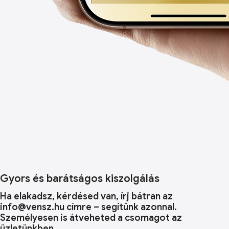
Gyors és barátságos kiszolgálás
Ha elakadsz, kérdésed van, írj bátran az
info@vensz.hu címre – segítünk azonnal.
Személyesen is átveheted a csomagot az
üzletünkben.