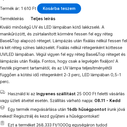
Termék ár: 1 610 Ft
Kosárba teszem
Termékleírás
Teljes leírás
Kiváló minőségű UV és LED lámpában kötő lakkzselé. A
manikűrözött, és zsírtalanított körmére fessen fel egy réteg
Base&Top alapozó réteget. Lámpázás után fixálás nélkül fessen fel
rá két réteg színes lakkzselét. Fixálás nélkül rétegenként köttesse
UV/LED lámpában. Végül vigyen fel egy réteg Base&Top réteget és
lámpázás után fixálja. Fontos, hogy csak a legvégén fixáljon! A
festék pigment tartamától, és az UV lámpa teljesítményétől
függően a kötési idő rétegenként 2-3 perc, LED lámpában 0,5-1
perc.
Használd ki az
ingyenes szállítást
25 000 Ft feletti vásárlás
vagy üzleti átvétel esetén. Szállítás várható napja:
08.11 - Kedd
Egy termék megvásárlása után
16db hűségpontot
írunk jóvá
neked! Regisztrálj és kezd gyűjteni a hűségpontokat!
Ezt a terméket 268.333 Ft/1000g egységáron tudod