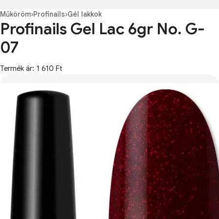
Műköröm
›
Profinails
›
Gél lakkok
Profinails Gel Lac 6gr No. G-
07
Termék ár: 1 610 Ft