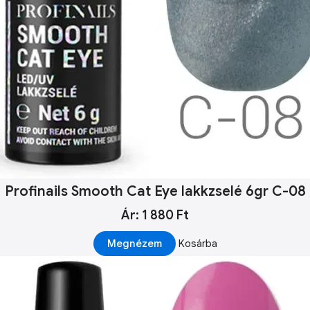
Profinails Smooth Cat Eye lakkzselé 6gr C-08
Ár: 1 880 Ft
Megnézem
Kosárba