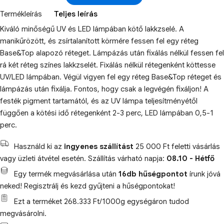
Termékleírás
Teljes leírás
Kiváló minőségű UV és LED lámpában kötő lakkzselé. A
manikűrözött, és zsírtalanított körmére fessen fel egy réteg
Base&Top alapozó réteget. Lámpázás után fixálás nélkül fessen fel
rá két réteg színes lakkzselét. Fixálás nélkül rétegenként köttesse
UV/LED lámpában. Végül vigyen fel egy réteg Base&Top réteget és
lámpázás után fixálja. Fontos, hogy csak a legvégén fixáljon! A
festék pigment tartamától, és az UV lámpa teljesítményétől
függően a kötési idő rétegenként 2-3 perc, LED lámpában 0,5-1
perc.
Használd ki az
ingyenes szállítást
25 000 Ft feletti vásárlás
vagy üzleti átvétel esetén. Szállítás várható napja:
08.10 - Hétfő
Egy termék megvásárlása után
16db hűségpontot
írunk jóvá
neked! Regisztrálj és kezd gyűjteni a hűségpontokat!
Ezt a terméket 268.333 Ft/1000g egységáron tudod
megvásárolni.