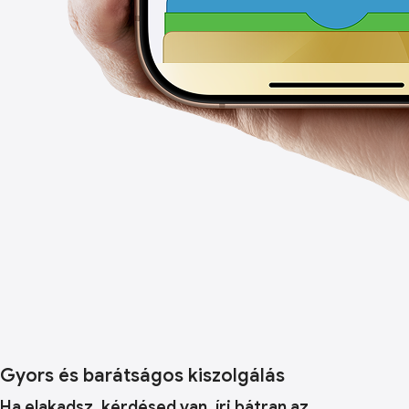
Gyors és barátságos kiszolgálás
Ha elakadsz, kérdésed van, írj bátran az