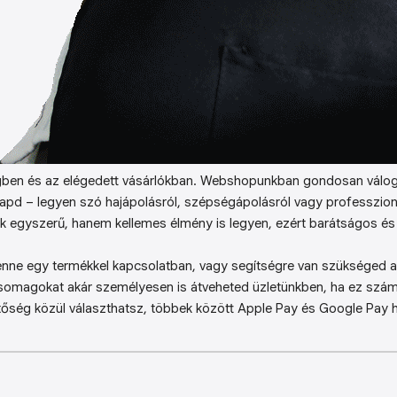
ben és az elégedett vásárlókban. Webshopunkban gondosan válog
kapd – legyen szó hajápolásról, szépségápolásról vagy professzion
k egyszerű, hanem kellemes élmény is legyen, ezért barátságos és 
enne egy termékkel kapcsolatban, vagy segítségre van szükséged a 
somagokat akár személyesen is átveheted üzletünkben, ha ez sz
őség közül választhatsz, többek között Apple Pay és Google Pay ha