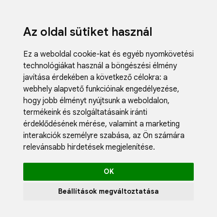
Az oldal sütiket használ
Ez a weboldal cookie-kat és egyéb nyomkövetési
technológiákat használ a böngészési élmény
javítása érdekében a következő célokra:
a
webhely alapvető funkcióinak engedélyezése
,
Fodrászci
hogy jobb élményt nyújtsunk a weboldalon
,
Műköröm
termékeink és szolgáltatásaink iránti
Műszempi
érdeklődésének mérése, valamint a marketing
Kozmetik
interakciók személyre szabása
,
az Ön számára
Akciók
relevánsabb hirdetések megjelenítése
.
Újdonság
Blog
OK
Katalógus
Profil
Beállítások megváltoztatása
0