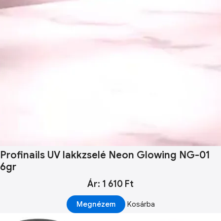
Profinails UV lakkzselé Neon Glowing NG-01
6gr
Ár: 1 610 Ft
Megnézem
Kosárba