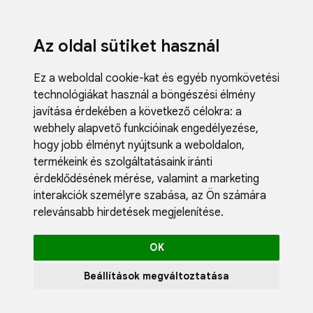
Az oldal sütiket használ
Ez a weboldal cookie-kat és egyéb nyomkövetési
technológiákat használ a böngészési élmény
javítása érdekében a következő célokra:
a
webhely alapvető funkcióinak engedélyezése
,
Fodrászci
hogy jobb élményt nyújtsunk a weboldalon
,
Műköröm
termékeink és szolgáltatásaink iránti
Műszempi
érdeklődésének mérése, valamint a marketing
Kozmetik
interakciók személyre szabása
,
az Ön számára
Akciók
relevánsabb hirdetések megjelenítése
.
Újdonság
Blog
OK
Katalógus
Profil
Beállítások megváltoztatása
0