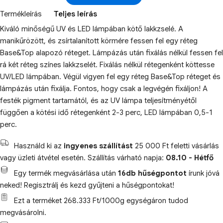
Termékleírás
Teljes leírás
Kiváló minőségű UV és LED lámpában kötő lakkzselé. A
manikűrözött, és zsírtalanított körmére fessen fel egy réteg
Base&Top alapozó réteget. Lámpázás után fixálás nélkül fessen fel
rá két réteg színes lakkzselét. Fixálás nélkül rétegenként köttesse
UV/LED lámpában. Végül vigyen fel egy réteg Base&Top réteget és
lámpázás után fixálja. Fontos, hogy csak a legvégén fixáljon! A
festék pigment tartamától, és az UV lámpa teljesítményétől
függően a kötési idő rétegenként 2-3 perc, LED lámpában 0,5-1
perc.
Használd ki az
ingyenes szállítást
25 000 Ft feletti vásárlás
vagy üzleti átvétel esetén. Szállítás várható napja:
08.10 - Hétfő
Egy termék megvásárlása után
16db hűségpontot
írunk jóvá
neked! Regisztrálj és kezd gyűjteni a hűségpontokat!
Ezt a terméket 268.333 Ft/1000g egységáron tudod
megvásárolni.