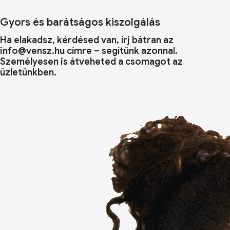
Gyors és barátságos kiszolgálás
Ha elakadsz, kérdésed van, írj bátran az
info@vensz.hu címre – segítünk azonnal.
Személyesen is átveheted a csomagot az
üzletünkben.