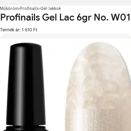
Műköröm
›
Profinails
›
Gél lakkok
Profinails Gel Lac 6gr No. W01
Termék ár: 1 610 Ft