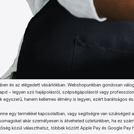
ben és az elégedett vásárlókban. Webshopunkban gondosan válog
kapd – legyen szó hajápolásról, szépségápolásról vagy professzion
k egyszerű, hanem kellemes élmény is legyen, ezért barátságos és 
enne egy termékkel kapcsolatban, vagy segítségre van szükséged a 
somagokat akár személyesen is átveheted üzletünkben, ha ez sz
őség közül választhatsz, többek között Apple Pay és Google Pay ha