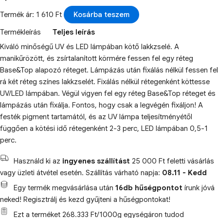
Termék ár: 1 610 Ft
Kosárba teszem
Termékleírás
Teljes leírás
Kiváló minőségű UV és LED lámpában kötő lakkzselé. A
manikűrözött, és zsírtalanított körmére fessen fel egy réteg
Base&Top alapozó réteget. Lámpázás után fixálás nélkül fessen fel
rá két réteg színes lakkzselét. Fixálás nélkül rétegenként köttesse
UV/LED lámpában. Végül vigyen fel egy réteg Base&Top réteget és
lámpázás után fixálja. Fontos, hogy csak a legvégén fixáljon! A
festék pigment tartamától, és az UV lámpa teljesítményétől
függően a kötési idő rétegenként 2-3 perc, LED lámpában 0,5-1
perc.
Használd ki az
ingyenes szállítást
25 000 Ft feletti vásárlás
vagy üzleti átvétel esetén. Szállítás várható napja:
08.11 - Kedd
Egy termék megvásárlása után
16db hűségpontot
írunk jóvá
neked! Regisztrálj és kezd gyűjteni a hűségpontokat!
Ezt a terméket 268.333 Ft/1000g egységáron tudod