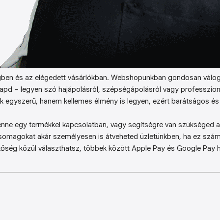
ben és az elégedett vásárlókban. Webshopunkban gondosan válog
kapd – legyen szó hajápolásról, szépségápolásról vagy professzion
k egyszerű, hanem kellemes élmény is legyen, ezért barátságos és 
enne egy termékkel kapcsolatban, vagy segítségre van szükséged a 
somagokat akár személyesen is átveheted üzletünkben, ha ez sz
őség közül választhatsz, többek között Apple Pay és Google Pay ha