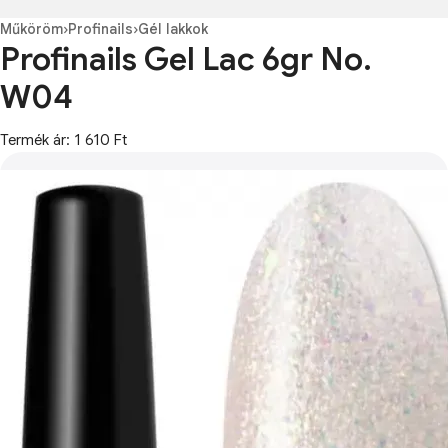
Műköröm
›
Profinails
›
Gél lakkok
Profinails Gel Lac 6gr No.
W04
Termék ár: 1 610 Ft