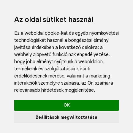
Az oldal sütiket használ
Ez a weboldal cookie-kat és egyéb nyomkövetési
technológiákat használ a böngészési élmény
javítása érdekében a következő célokra:
a
webhely alapvető funkcióinak engedélyezése
,
Fodrászci
hogy jobb élményt nyújtsunk a weboldalon
,
Műköröm
termékeink és szolgáltatásaink iránti
Műszempi
érdeklődésének mérése, valamint a marketing
Kozmetik
interakciók személyre szabása
,
az Ön számára
Akciók
relevánsabb hirdetések megjelenítése
.
Újdonság
Blog
OK
Katalógus
Profil
Beállítások megváltoztatása
0