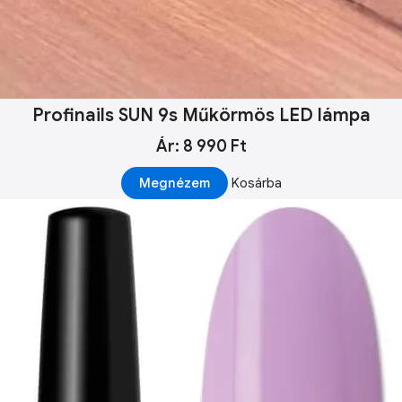
Profinails SUN 9s Műkörmös LED lámpa
Ár: 8 990 Ft
Megnézem
Kosárba