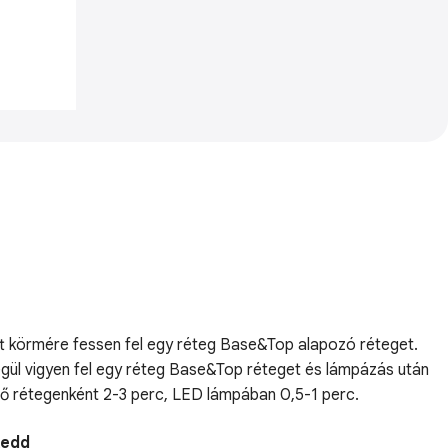
ott körmére fessen fel egy réteg Base&Top alapozó réteget.
Végül vigyen fel egy réteg Base&Top réteget és lámpázás után
 idő rétegenként 2-3 perc, LED lámpában 0,5-1 perc.
Kedd