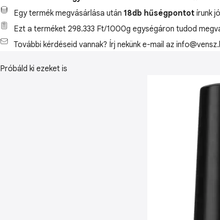
Egy termék megvásárlása után
18db hűségpontot
írunk j
Ezt a terméket 298.333 Ft/1000g egységáron tudod megvá
További kérdéseid vannak? Írj nekünk e-mail az info@vensz.
Próbáld ki ezeket is