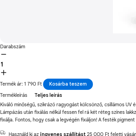
Darabszám
Termék ár: 1 790 Ft
Kosárba teszem
Termékleírás
Teljes leírás
Kiváló minőségű, szikrázó ragyogást kölcsönző, csillámos UV é
Lámpázás után fixálás nélkül fessen fel rá két réteg színes la
fixálja. Fontos, hogy csak a legvégén fixáljon! A festék pigme
Használd ki az
ingyenes szállítást
25 000 Ft feletti vásár