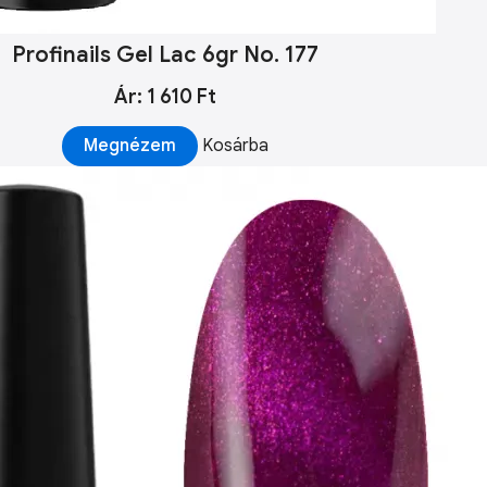
Profinails Gel Lac 6gr No. 177
Ár: 1 610 Ft
Megnézem
Kosárba