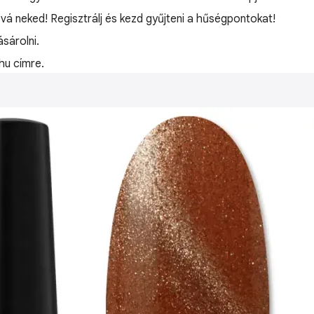
óvá neked! Regisztrálj és kezd gyűjteni a hűségpontokat!
sárolni.
hu címre.