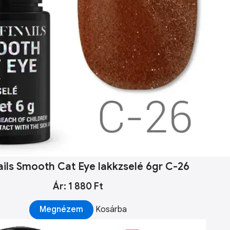
ails Smooth Cat Eye lakkzselé 6gr C-26
Ár: 1 880 Ft
Megnézem
Kosárba