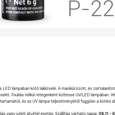
s LED lámpában kötő lakkzselé. A manikűrözött, és zsírtalanít
kkzselét. Fixálás nélkül rétegenként köttesse UV/LED lámpában. 
nt tartamától, és az UV lámpa teljesítményétől függően a kötési
lás vagy üzleti átvétel esetén. Szállítás várható napja:
08.11 - 