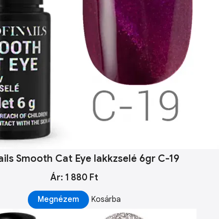
ails Smooth Cat Eye lakkzselé 6gr C-19
Ár: 1 880 Ft
Megnézem
Kosárba