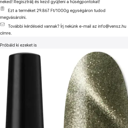
neked! Regisztrálj és kezd gyűjteni a hűségpontokat!
Ezt a terméket 29.867 Ft/1000g egységáron tudod
megvásárolni.
További kérdéseid vannak? Írj nekünk e-mail az info@vensz.hu
címre.
Próbáld ki ezeket is