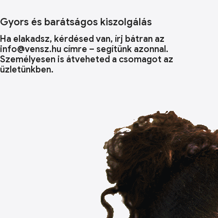
Gyors és barátságos kiszolgálás
Ha elakadsz, kérdésed van, írj bátran az
info@vensz.hu címre – segítünk azonnal.
Személyesen is átveheted a csomagot az
üzletünkben.