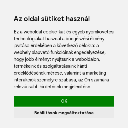
Az oldal sütiket használ
Ez a weboldal cookie-kat és egyéb nyomkövetési
technológiákat használ a böngészési élmény
javítása érdekében a következő célokra:
a
webhely alapvető funkcióinak engedélyezése
,
Fodrászci
hogy jobb élményt nyújtsunk a weboldalon
,
Műköröm
termékeink és szolgáltatásaink iránti
Műszempi
érdeklődésének mérése, valamint a marketing
Kozmetik
interakciók személyre szabása
,
az Ön számára
Akciók
relevánsabb hirdetések megjelenítése
.
Újdonság
Blog
OK
Katalógus
Profil
Beállítások megváltoztatása
0