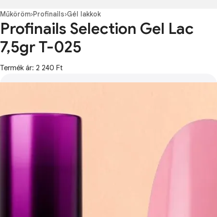
Műköröm
›
Profinails
›
Gél lakkok
Profinails Selection Gel Lac
7,5gr T-025
Termék ár: 2 240 Ft