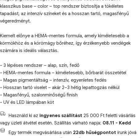
klasszikus base – color – top rendszer biztosítja a tökéletes
tapadást, az intenzív színeket és a hosszan tartó, magasfényű
végeredményt.
Kiemelt előnye a HEMA-mentes formula, amely kíméletesebb a
körmökhöz és a körömágy bőréhez, így érzékenyebb vendégek
számára is ideális választás.
- 3 lépéses rendszer – alap, szín, fedő
- HEMA-mentes formula – kíméletesebb, bőrbarát összetétel
- Magas pigmentáltság – intenzív, egyenletes fedés
- Hosszan tartó viselet – akár 2–3 hétig lepattogzás nélkül
- Magasfényű, szalonminőségű finish
- UV és LED lámpában köt
Használd ki az
ingyenes szállítást
25 000 Ft feletti vásárlás
vagy üzleti átvétel esetén. Szállítás várható napja:
08.11 - Kedd
Egy termék megvásárlása után
22db hűségpontot
írunk jóvá