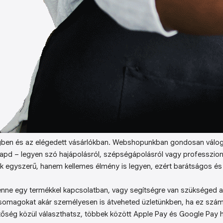
ben és az elégedett vásárlókban. Webshopunkban gondosan válog
kapd – legyen szó hajápolásról, szépségápolásról vagy professzion
k egyszerű, hanem kellemes élmény is legyen, ezért barátságos és 
enne egy termékkel kapcsolatban, vagy segítségre van szükséged a 
somagokat akár személyesen is átveheted üzletünkben, ha ez sz
őség közül választhatsz, többek között Apple Pay és Google Pay ha