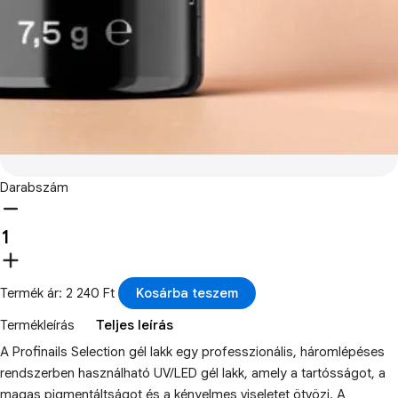
Darabszám
Termék ár: 2 240 Ft
Kosárba teszem
Termékleírás
Teljes leírás
A Profinails Selection gél lakk egy professzionális, háromlépéses
rendszerben használható UV/LED gél lakk, amely a tartósságot, a
magas pigmentáltságot és a kényelmes viseletet ötvözi. A