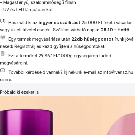
- Magasfényű, szalonminőségű finish
- UV és LED lámpában köt
Használd ki az
ingyenes szállítást
25 000 Ft feletti vásárlás
vagy üzleti átvétel esetén. Szállítás várható napja:
08.10 - Hétfő
Egy termék megvásárlása után
22db hűségpontot
írunk jóvá
neked! Regisztrálj és kezd gyűjteni a hűségpontokat!
Ezt a terméket 29.867 Ft/1000g egységáron tudod
megvásárolni.
További kérdéseid vannak? Írj nekünk e-mail az info@vensz.hu
címre.
Próbáld ki ezeket is