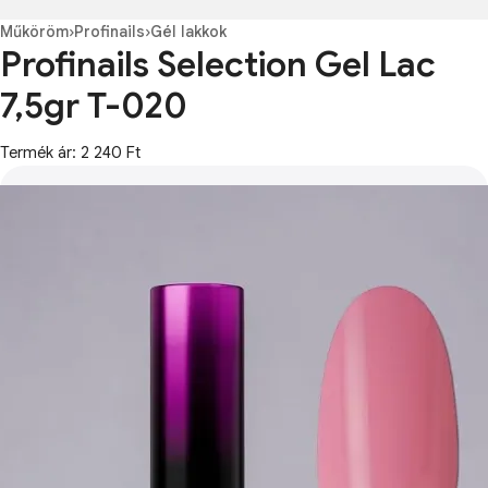
Műköröm
›
Profinails
›
Gél lakkok
Profinails Selection Gel Lac
7,5gr T-020
Termék ár: 2 240 Ft