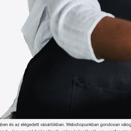
ben és az elégedett vásárlókban. Webshopunkban gondosan válog