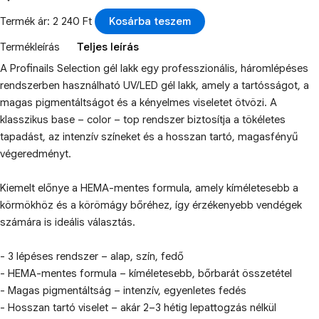
Termék ár: 2 240 Ft
Kosárba teszem
Termékleírás
Teljes leírás
A Profinails Selection gél lakk egy professzionális, háromlépéses
rendszerben használható UV/LED gél lakk, amely a tartósságot, a
magas pigmentáltságot és a kényelmes viseletet ötvözi. A
klasszikus base – color – top rendszer biztosítja a tökéletes
tapadást, az intenzív színeket és a hosszan tartó, magasfényű
végeredményt.
Kiemelt előnye a HEMA-mentes formula, amely kíméletesebb a
körmökhöz és a körömágy bőréhez, így érzékenyebb vendégek
számára is ideális választás.
- 3 lépéses rendszer – alap, szín, fedő
- HEMA-mentes formula – kíméletesebb, bőrbarát összetétel
- Magas pigmentáltság – intenzív, egyenletes fedés
- Hosszan tartó viselet – akár 2–3 hétig lepattogzás nélkül