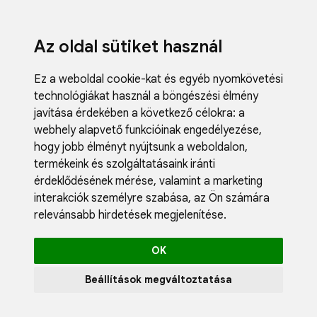
Az oldal sütiket használ
Ez a weboldal cookie-kat és egyéb nyomkövetési
technológiákat használ a böngészési élmény
javítása érdekében a következő célokra:
a
webhely alapvető funkcióinak engedélyezése
,
Fodrászci
hogy jobb élményt nyújtsunk a weboldalon
,
Műköröm
termékeink és szolgáltatásaink iránti
Műszempi
érdeklődésének mérése, valamint a marketing
Kozmetik
interakciók személyre szabása
,
az Ön számára
Akciók
relevánsabb hirdetések megjelenítése
.
Újdonság
Blog
OK
Katalógus
Profil
Beállítások megváltoztatása
0