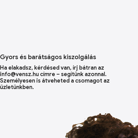
Gyors és barátságos kiszolgálás
Ha elakadsz, kérdésed van, írj bátran az
info@vensz.hu címre – segítünk azonnal.
Személyesen is átveheted a csomagot az
üzletünkben.