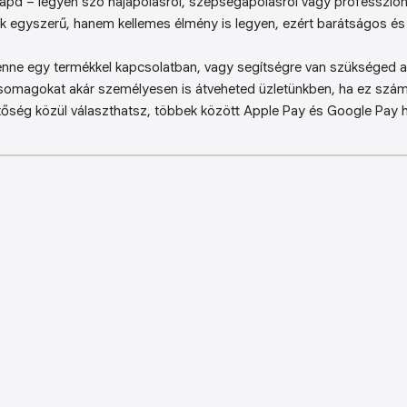
kapd – legyen szó hajápolásról, szépségápolásról vagy professzion
k egyszerű, hanem kellemes élmény is legyen, ezért barátságos és 
enne egy termékkel kapcsolatban, vagy segítségre van szükséged a 
somagokat akár személyesen is átveheted üzletünkben, ha ez sz
őség közül választhatsz, többek között Apple Pay és Google Pay ha