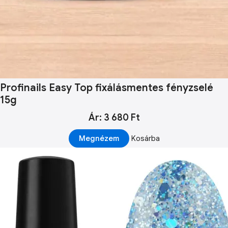
Profinails Easy Top fixálásmentes fényzselé
15g
Ár: 3 680 Ft
Megnézem
Kosárba